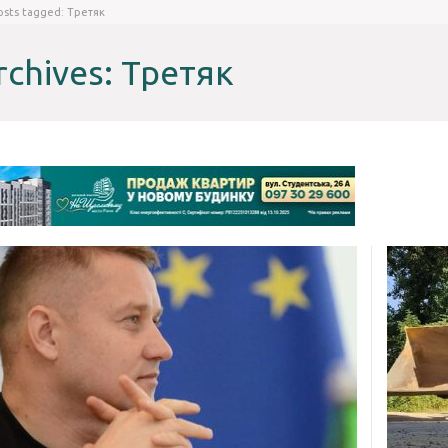
osts tagged: Третяк
rchives: Третяк