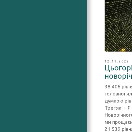
12.11.2022
Цьогорі
новоріч
38 406 рів
головної ял
думкою рів
Третяк: – 
Новорічног
ми прощаєм
21 539 рів