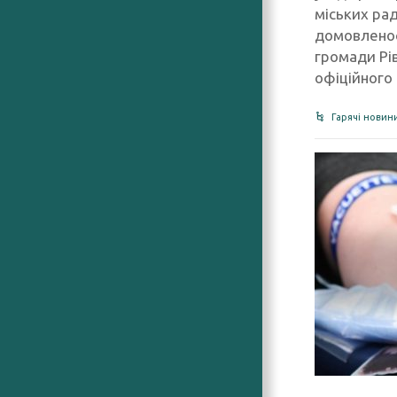
міських рад
домовленос
громади Рів
офіційного
Гарячі новин