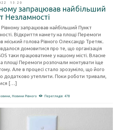
022 13:20
вному запрацював найбільший
т Незламності
в Рівному запрацював найбільший Пункт
ості. Відкриття намету на площі Перемоги
ав міський голова Рівного Олександр Третяк.
 вдалося домовитися про те, що організація
OS таки працюватиме у нашому місті. Власне
на площі Перемоги розпочали монтувати іще
тому. Але в процесі стало зрозуміло, що його
о додатково утеплити. Поки роботи тривали,
ися […]
новини
,
Новини Рівного
Переглядів: 478