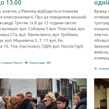
до 13.00
одні
6 жовтня, у Рівному відбудеться планове
Вранці 
я електроенергії. Про це повідомив міський
оглянув
сандр Третяк. Із 8 до 13 години світло
тротуар
 вулицях: вул. Соборна 5 вул. Пластова, вул.
комунал
ира 27а, вул. Хвильового, вул. Гребінки,
плитки.
, вул. Міцкевича 5, 7, 11 вул, Кн.
облашту
10, 10а, (частково), ПДМ, вул. Героїв Гурб,
Звернув
вивісок
комерці
и
,
Новини Рівного
Переглядів: 489
Новини