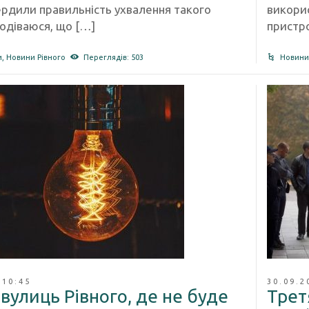
вердили правильність ухвалення такого
викорис
подіваюся, що […]
пристр
и
,
Новини Рівного
Переглядів: 503
Новини
 10:45
30.09.2
вулиць Рівного, де не буде
Трет