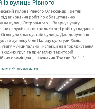
й із вулиць Рівного
міський голова Рівного Олександр Третяк
 хід виконання робіт по облаштуванню
у на вулиці Острозького. – Звернув увагу
ьних служб на контроль якості робіт укладання
 Оглянули благоустрій вулиць. Дав доручення
вати зупинку біля Палацу культури Хімік.
 увагу муніципальної інспекції на впорядкування
, вхідних груп та прилеглих територій
йних приміщень, – зазначив Третяк. За […]
 Рівного
Переглядів: 648