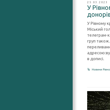
25.03.2023
У Рівн
донорів
У Рівному к
Міський го
телеграм-к
груп також.
переливання
адресою:вул
в дописі.
Новини Рівно