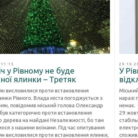
 11:15
29.10.2
ч у Рівному не буде
У Рі
ної ялинки – Третяк
відк
нян висловилися проти встановлення
Міськи
инки Рівного. Влада міста погоджується з
наразі 
нян, повідомив міський голова Олександр
немає. 
Я був категорично проти встановлення
29 жовт
о дерева на майдані Незалежності, бо там
стабіль
ося з нашими воїнами. Під час опитування
електро
нян висловилися проти встановлення ялинки,
спожив