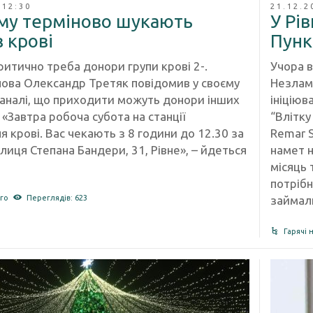
 12:30
21.12.2
ому терміново шукають
У Рі
 крові
Пунк
ритично треба донори групи крові 2-.
Учора 
лова Олександр Третяк повідомив у своєму
Незламн
аналі, що приходити можуть донори інших
ініціюв
 «Завтра робоча субота на станції
“Влітку
 крові. Вас чекають з 8 години до 12.30 за
Remar S
иця Степана Бандери, 31, Рівне», – йдеться
намет 
місяць 
потрібн
займал
го
Переглядів: 623
Гарячі 