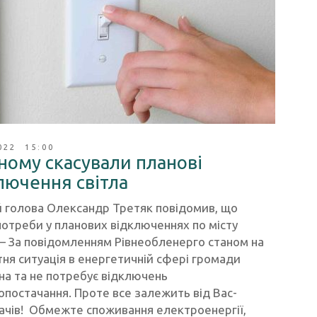
022 15:00
вному скасували планові
лючення світла
й голова Олександр Третяк повідомив, що
потреби у планових відключеннях по місту
– За повідомленням Рівнеобленерго станом на
ня ситуація в енергетичній сфері громади
на та не потребує відключень
постачання. Проте все залежить від Вас-
ачів! Обмежте споживання електроенергії,