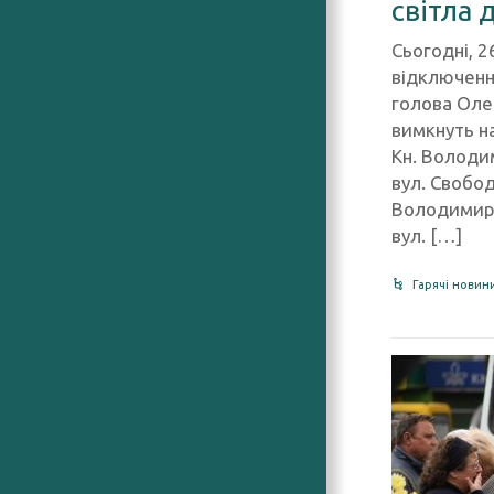
світла 
Сьогодні, 2
відключенн
голова Олек
вимкнуть на
Кн. Володим
вул. Свободи
Володимира 
вул. […]
Гарячі новин