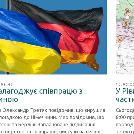
 09:47
10.05.2
алагоджує співпрацю з
У Рі
иною
част
о Олександр Третяк повідомив, що вирушив
Сьогодн
поїздкою до Німеччини. Мер повідомив, що
8:00 пр
ссені та Берліні. Заплановане підписання
проводи
ртнерство та співпрацю, виступи на сесіях
теплотр