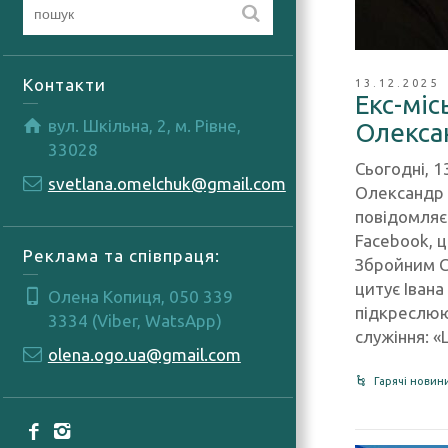
Контакти
13.12.2025
Екс-міс
вул. Шкільна, 2, м. Рівне,
Олексан
33028
Сьогодні, 1
svetlana.omelchuk@gmail.com
Олександр Т
повідомляє 
Facebook, 
Реклама та співпраця:
Збройним С
цитує Іван
Олена Копиця, 050 339
підкреслюю
3334 (Viber, WatsApp)
служіння: 
olena.ogo.ua@gmail.com
Гарячі новин