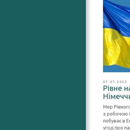
07.07.2023
Рівне н
Німечч
Мер Рівног
з робочою 
побуває в Е
угод про па