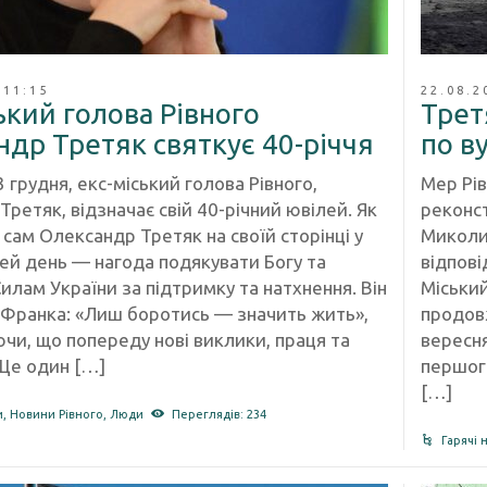
 11:15
22.08.2
ький голова Рівного
Трет
др Третяк святкує 40-річчя
по в
3 грудня, екс-міський голова Рівного,
Мер Рі
ретяк, відзначає свій 40-річний ювілей. Як
реконст
сам Олександр Третяк на своїй сторінці у
Миколи 
цей день — нагода подякувати Богу та
відпові
илам України за підтримку та натхнення. Він
Міськи
а Франка: «Лиш боротись — значить жить»,
продовж
чи, що попереду нові виклики, праця та
вересня
«Ще один […]
першог
[…]
и
,
Новини Рівного
,
Люди
Переглядів: 234
Гарячі 