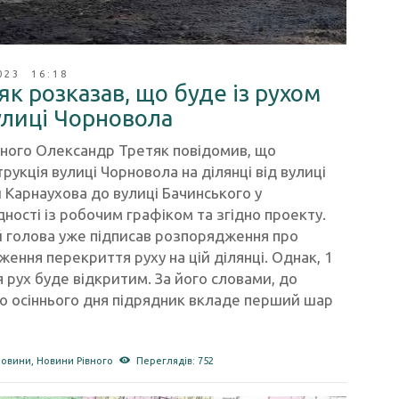
023 16:18
як розказав, що буде із рухом
улиці Чорновола
вного Олександр Третяк повідомив, що
рукція вулиці Чорновола на ділянці від вулиці
Карнаухова до вулиці Бачинського у
дності із робочим графіком та згідно проекту.
й голова уже підписав розпорядження про
ення перекриття руху на цій ділянці. Однак, 1
 рух буде відкритим. За його словами, до
о осіннього дня підрядник вкладе перший шар
новини
,
Новини Рівного
Переглядів: 752