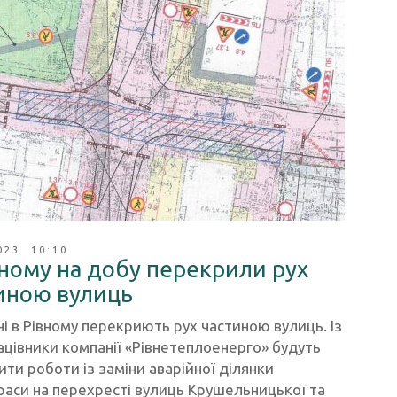
023 10:10
вному на добу перекрили рух
иною вулиць
і в Рівному перекриють рух частиною вулиць. Із
ацівники компанії «Рівнетеплоенерго» будуть
ти роботи із заміни аварійної ділянки
аси на перехресті вулиць Крушельницької та