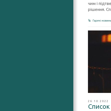
чим і підт
рішення. С
Гарячі новин
26.10.2022
Список 