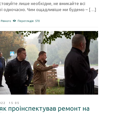
товуйте лише необхідне, не вмикайте всі
ої одночасно. Чим ощадливіше ми будемо – […]
 Рівного
Переглядів: 570
022 15:05
як проінспектував ремонт на