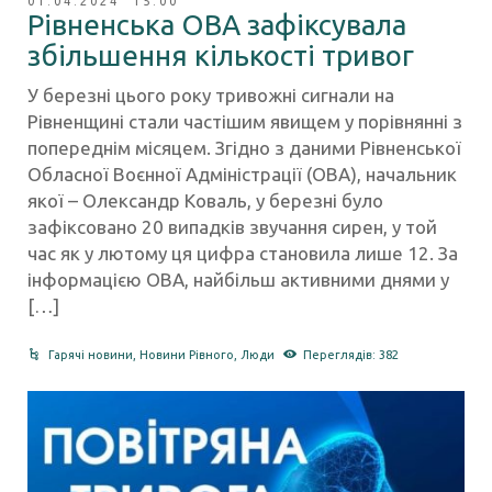
01.04.2024 15:00
Рівненська ОВА зафіксувала
збільшення кількості тривог
У березні цього року тривожні сигнали на
Рівненщині стали частішим явищем у порівнянні з
попереднім місяцем. Згідно з даними Рівненської
Обласної Воєнної Адміністрації (ОВА), начальник
якої – Олександр Коваль, у березні було
зафіксовано 20 випадків звучання сирен, у той
час як у лютому ця цифра становила лише 12. За
інформацією ОВА, найбільш активними днями у
[…]
Гарячі новини
,
Новини Рівного
,
Люди
Переглядів: 382