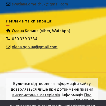
svetlana.omelchuk@gmail.com
Реклама та співпраця:
Олена Копиця (Viber, WatsApp)
050 339 3334
olena.ogo.ua@gmail.com
Будь-яке відтворення інформації з сайту
дозволяється лише при дотриманні
правил
використання матеріалів
. Інформація
Про
нас
.
Реклама:
Олена Копиця, тел. 050 339 33
Ми використовуємо файли cookie, щоб забезпечити вам