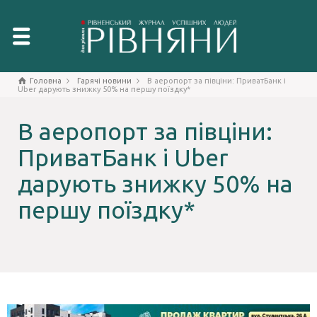
Головна
Гарячі новини
В аеропорт за півціни: ПриватБанк і
Uber дарують знижку 50% на першу поїздку*
В аеропорт за півціни:
ПриватБанк і Uber
дарують знижку 50% на
першу поїздку*