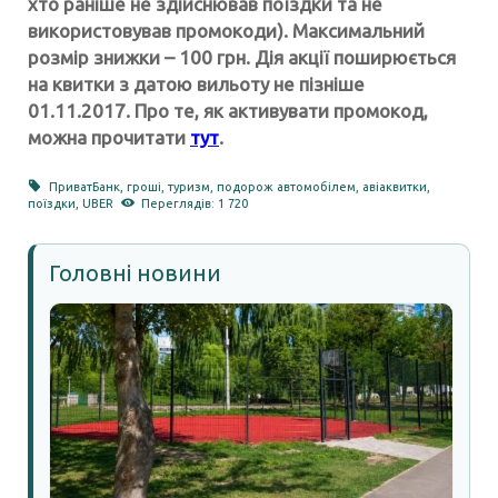
хто раніше не здійснював поїздки та не
використовував промокоди). Максимальний
розмір знижки – 100 грн. Дія акції поширюється
на квитки з датою вильоту не пізніше
01.11.2017. Про те, як активувати промокод,
можна прочитати
тут
.
ПриватБанк
,
гроші
,
туризм
,
подорож автомобілем
,
авіаквитки
,
поїздки
,
UBER
Переглядів: 1 720
Головні новини