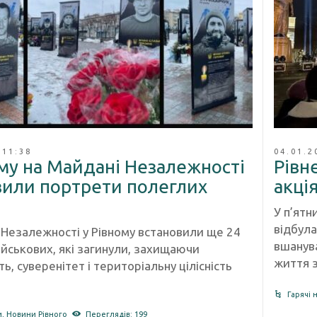
 11:38
04.01.2
му на Майдані Незалежності
Рівн
вили портрети полеглих
акція
У п’ятн
відбула
 Незалежності у Рівному встановили ще 24
вшанува
ійськових, які загинули, захищаючи
життя з
ь, суверенітет і територіальну цілісність
Гарячі 
и
,
Новини Рівного
Переглядів: 199