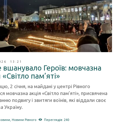
026 13:21
е вшанувало Героїв: мовчазна
 «Світло пам’яті»
ицю, 2 січня, на майдані у центрі Рівного
ся мовчазна акція «Світло пам’яті», присвячена
нню подвигу і звитяги воїнів, які віддали своє
а Україну.
новини
,
Новини Рівного
Переглядів: 240