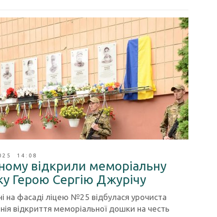
025 14:08
вному відкрили меморіальну
у Герою Сергію Джурічу
і на фасаді ліцею №25 відбулася урочиста
нія відкриття меморіальної дошки на честь