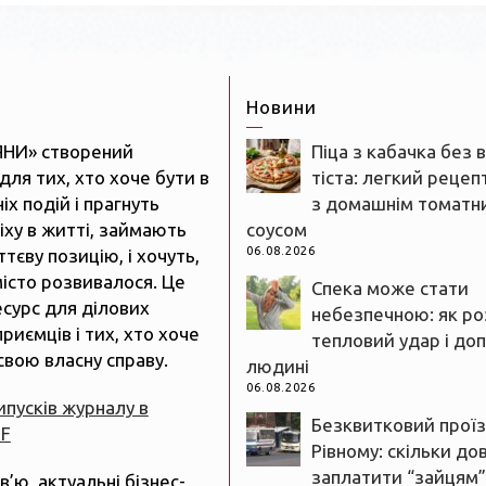
Новини
ЯНИ» створений
Піца з кабачка без 
для тих, хто хоче бути в
тіста: легкий рецеп
іх подій і прагнуть
з домашнім томатн
іху в житті, займають
соусом
06.08.2026
тєву позицію, і хочуть,
істо розвивалося. Це
Спека може стати
есурс для ділових
небезпечною: як ро
риємців і тих, хто хоче
тепловий удар і до
свою власну справу.
людині
06.08.2026
випусків журналу в
Безквитковий проїз
DF
Рівному: скільки до
заплатити “зайцям”
рв’ю, актуальні бізнес-