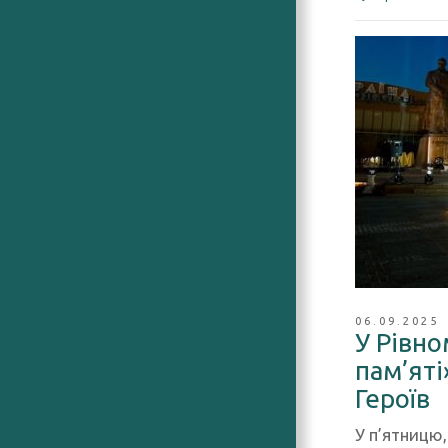
06.09.2025
У Рівно
пам’яті
Героїв
У п’ятницю,