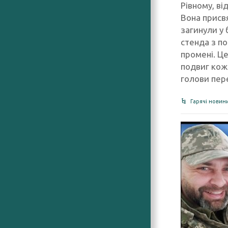
Рівному, ві
Вона присвя
загинули у 
стенда з по
промені. Це
подвиг кож
голови пере
Гарячі новин