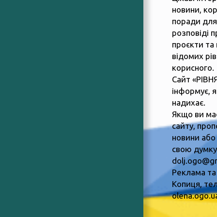
новини, ко
поради для
розповіді п
проєкти та 
відомих рів
корисного.
Сайт «РІВН
інформує, 
надихає.
Якщо ви ма
сайту, пропо
новини або
свою думку,
dolj.ogo@g
Реклама та
Копиця, тел
olena.ogo.