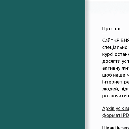
Про нас
Сайт «РІВН
спеціально 
курсі останн
досягти усп
активну жит
щоб наше м
інтернет-р
людей, підп
розпочати 
Архів усіх 
форматі P
Цікаві інте