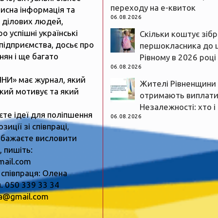
переходу на е-квиток
рисна інформація та
06.08.2026
 ділових людей,
ро успішні українські
Скільки коштує зіб
підприємства, досьє про
першокласника до 
нян і ще багато
Рівному в 2026 році
06.08.2026
ЯНИ» має журнал, який
Жителі Рівненщини
який мотивує та який
отримають виплати
Незалежності: хто і
єте ідеї для поліпшення
06.08.2026
зиції зі співпраці,
 бажаєте висловити
 пишіть:
mail.com
 співпраця: Олена
. 050 339 33 34
ua@gmail.com