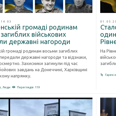
 14:03
01.05.2
енській громаді родинам
Стал
 загиблих військових
один
ли державні нагороди
Рівн
кій громаді родинам восьми загиблих
На Рів
 передали державні нагороди та відзнаки,
військо
осмертно. Захисники загинули під час
загибли
бойових завдань на Донеччині, Харківщині
ькому напрямку.
Гарячі 
и
,
Люди
Переглядів: 119