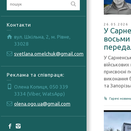
Контакти
26.05.2026
У Сарн
вул. Шкільна, 2, м. Рівне,
восьми
33028
переда
svetlana.omelchuk@gmail.com
У Сарненсь
військових
присвоєні п
Реклама та співпраця:
виконання 
та Запоріз
Олена Копиця, 050 339
3334 (Viber, WatsApp)
Гарячі новин
olena.ogo.ua@gmail.com