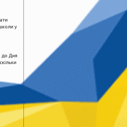
рати
школи у
 до Дня
 скільки