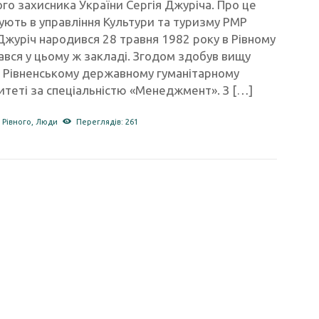
го захисника України Сергія Джуріча. Про це
ють в управління Культури та туризму РМР
Джуріч народився 28 травня 1982 року в Рівному
ався у цьому ж закладі. Згодом здобув вищу
в Рівненському державному гуманітарному
итеті за спеціальністю «Менеджмент». З […]
 Рівного
,
Люди
Переглядів: 261