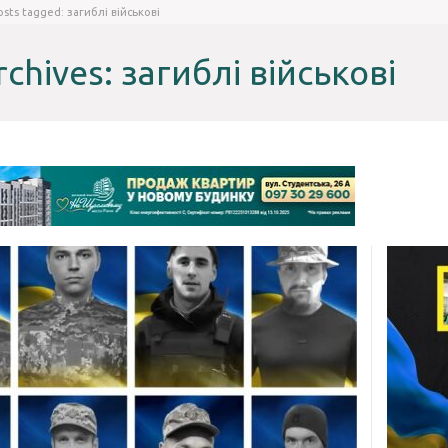
osts tagged: загиблі військові
rchives: загиблі військові