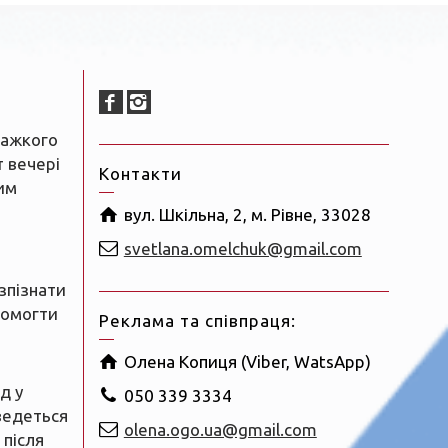
важкого
т вечері
Контакти
им
вул. Шкільна, 2, м. Рівне, 33028
svetlana.omelchuk@gmail.com
зпізнати
помогти
Реклама та співпраця:
Олена Копиця (Viber, WatsApp)
д у
050 339 3334
ведеться
olena.ogo.ua@gmail.com
 після