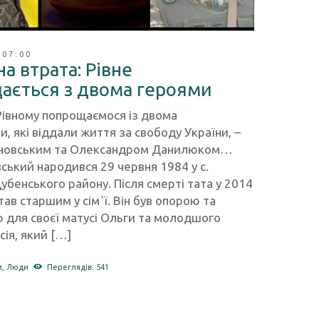
 07:00
а втрата: Рівне
ається з двома героями
 Рівному попрощаємося із двома
, які віддали життя за свободу України, –
новським та Олександром Данилюком…
ський народився 29 червня 1984 у с.
убенського району. Після смерті тата у 2014
тав старшим у сімʼї. Він був опорою та
 для своєї матусі Ольги та молодшого
ія, який […]
и
,
Люди
Переглядів: 541