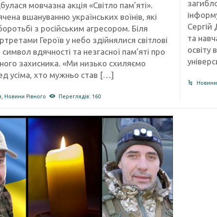
загибло
дбулася мовчазна акція «Світло пам’яті».
інформу
чена вшануванню українських воїнів, які
Сергій 
боротьбі з російським агресором. Біля
та навч
ртретами Героїв у небо здійнялися світлові
освіту 
 символ вдячності та незгасної пам’яті про
універс
ного захисника. «Ми низько схиляємо
д усіма, хто мужньо став […]
Новини
и
,
Новини Рівного
Переглядів: 160