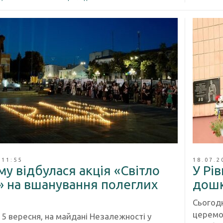
 11:55
18.07.2
му відбулася акція «Світло
У Рі
» на вшанування полеглих
дошк
Сьогодн
церемо
 5 вересня, на майдані Незалежності у