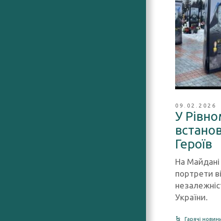
09.02.2026
У Рівно
встано
Героїв
На Майдані
портрети в
незалежніст
України.
Гарячі новин