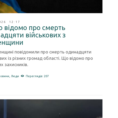
026 12:17
о відомо про смерть
адцяти військових з
енщини
ненщині повідомили про смерть одинадцяти
вих із різних громад області. Що відомо про
х захисників.
новини
,
Люди
Переглядів: 207