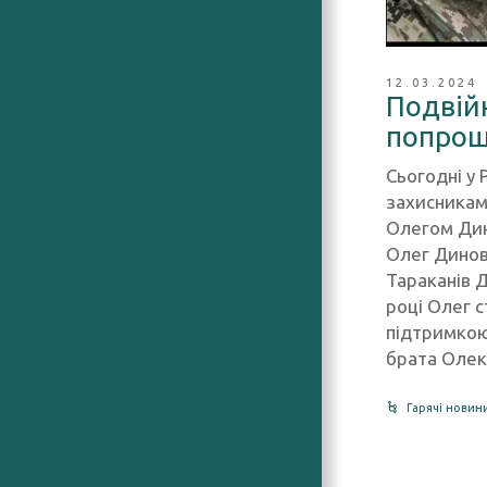
12.03.2024
Подвійн
попрощ
Сьогодні у
захисниками
Олегом Ди
Олег Динов
Тараканів Д
році Олег с
підтримкою
брата Олекс
Гарячі новин