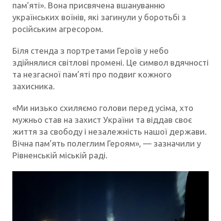
пам’яті». Вона присвячена вшануванню
українських воїнів, які загинули у боротьбі з
російським агресором.
Біля стенда з портретами Героїв у небо
здійнялися світлові промені. Це символ вдячності
та незгасної пам’яті про подвиг кожного
захисника.
«Ми низько схиляємо голови перед усіма, хто
мужньо став на захист України та віддав своє
життя за свободу і незалежність нашої держави.
Вічна пам’ять полеглим Героям», — зазначили у
Рівненській міській раді.