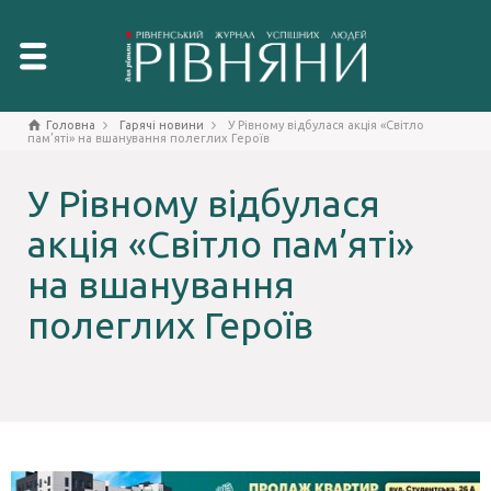
Головна
Гарячі новини
У Рівному відбулася акція «Світло
пам’яті» на вшанування полеглих Героїв
У Рівному відбулася
акція «Світло пам’яті»
на вшанування
полеглих Героїв