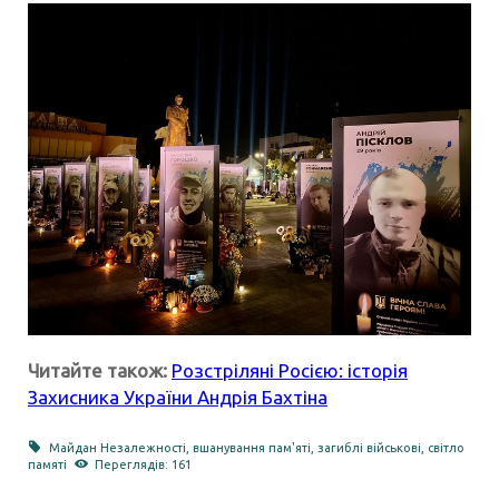
Читайте також:
Розстріляні Росією: історія
Захисника України Андрія Бахтіна
Майдан Незалежності
,
вшанування пам'яті
,
загиблі військові
,
світло
памяті
Переглядів: 161