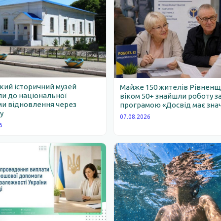
ий історичний музей
Майже 150 жителів Рівнен
и до національної
віком 50+ знайшли роботу з
и відновлення через
програмою «Досвід має зна
у
07.08.2026
6