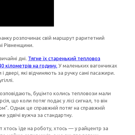
ранку розпочинає свій маршрут раритетний
чі Рівненщини.
вичайні дні.
Тягне їх старенький тепловоз
0 кілометрів на годину.
У маленьких вагончиках
і двері, які відчиняють за ручку самі пасажири.
гіллі.
Розповідають, буцімто колись тепловози мали
сія, що коли потяг подає у лісі сигнал, то він
ом”. Однак це справжній потяг на справжній
же удвічі вужча за стандартну.
т хтось їде на роботу, хтось — у райцентр за