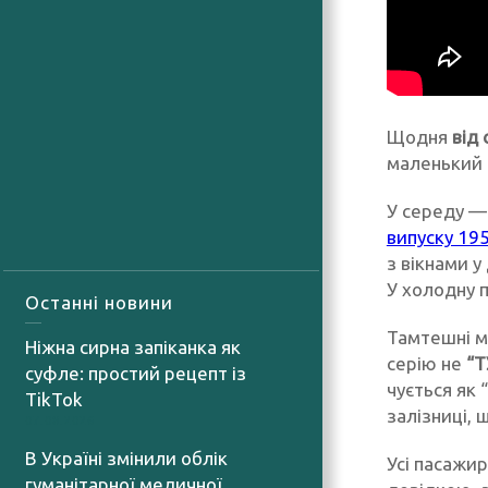
Щодня
від 
маленький 
У середу — 
випуску 19
з вікнами у
У холодну п
Останні новини
Тамтешні м
Ніжна сирна запіканка як
серію не
“Т
суфле: простий рецепт із
чується як 
TikTok
залізниці, 
07.08.2026
В Україні змінили облік
Усі пасажир
гуманітарної медичної