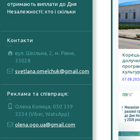
отримають виплати до Дня
Незалежності: хто і скільки
06.08.2026
Контакти
вул. Шкільна, 2, м. Рівне,
Корецьк
33028
долучил
програм
svetlana.omelchuk@gmail.com
культур
07.08.202
Реклама та співпраця:
Олена Копиця, 050 339
3334 (Viber, WatsApp)
olena.ogo.ua@gmail.com