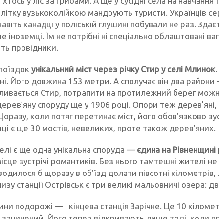
 хтось у ліс за грибами. А ще у сусідні села на навчання 
влітку вузькоколійкою мандрують туристи. Українців сере
 навіть канадці у поліській глушині побували не раз. Здає
 іноземці. Їм не потрібні ні спеціально облаштовані в
ть провідники.
поїздок
унікальний міст через річку Стир у селі Млинок
їні. Його довжина 153 метри. А сполучає він два район
зливається Стир, потрапити на протилежний берег можна
ерев’яну споруду ще у 1906 році. Опори теж дерев’яні, я
оразу, коли потяг перетинає міст, його обов’язково зу
ці є ще 30 мостів, невеликих, проте також дерев’яних.
селі є ще одна унікальна споруда —
єдина на Рівненщині
місце зустрічі романтиків. Без нього тамтешні жителі не
одилося б щоразу в об’їзд долати півсотні кілометрів,
изу станції Острівськ є три великі мальовничі озера: два 
ни подорожі — і кінцева станція Зарічне. Це 10 кіломе
 зачинений. Його тепер відкривають лише тоді, коли п