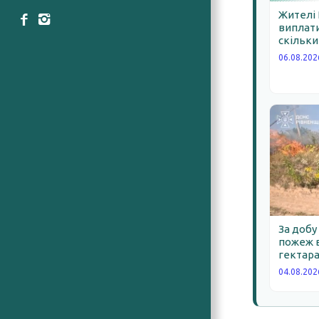
Жителі
виплати
скільки
06.08.202
За добу
пожеж в
гектара
04.08.202