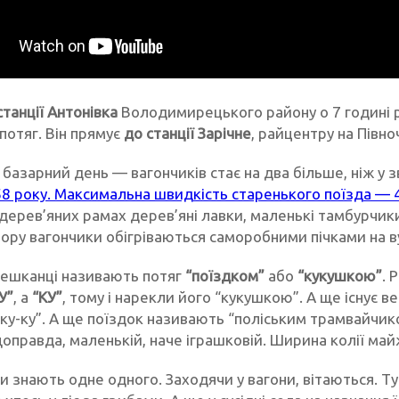
станції Антонівка
Володимирецького району о 7 годині 
потяг. Він прямує
до станції Зарічне
, райцентру на Півно
базарний день — вагончиків стає на два більше, ніж у з
58 року. Максимальна швидкість старенького поїзда — 4
 дерев’яних рамах дерев’яні лавки, маленькі тамбурчики 
ору вагончики обігріваються саморобними пічками на ву
ешканці називають потяг
“поїздком”
або
“кукушкою”
. 
У”
, а
“КУ”
, тому і нарекли його “кукушкою”. А ще існує вер
“ку-ку”. А ще поїздок називають “поліським трамвайчик
щоправда, маленькій, наче іграшковій. Ширина колії май
и знають одне одного. Заходячи у вагони, вітаються. Ту