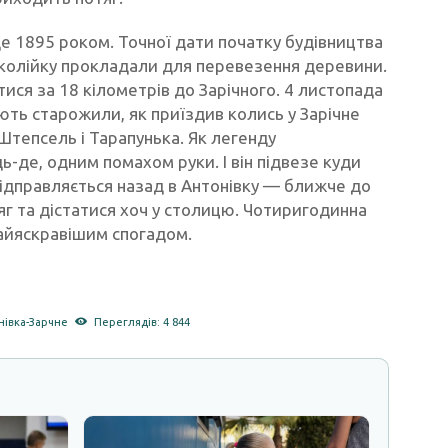
ще 1895 роком. Точної дати початку будівництва
околійку прокладали для перевезення деревини.
ися за 18 кілометрів до Зарічного. 4 листопада
ть старожили, як приїздив колись у Зарічне
тепсель і Тарапунька. Як легенду
ь-де, одним помахом руки. І він підвезе куди
відправляється назад в Антонівку — ближче до
тяг та дістатися хоч у столицю. Чотиригодинна
айяскравішим спогадом.
нівка-Зарчне
Переглядів: 4 844