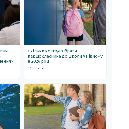
щини
Скільки коштує зібрати
а
першокласника до школи у Рівному
чення»
в 2026 році
06.08.2026