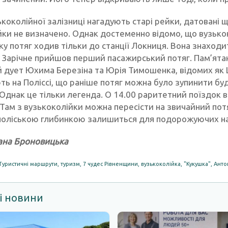
ькоколійної залізниці нагадують старі рейки, датовані 
йки не визначено. Однак достеменно відомо, що вузьк
у потяг ходив тільки до станції Локниця. Вона знаходит
у Зарічне прийшов перший пасажирський потяг. Пам’ятаю
 дует Юхима Березіна та Юрія Тимошенка, відомих як Ш
ь на Поліссі, що раніше потяг можна було зупинити буд
 Однак це тільки легенда. О 14.00 раритетний поїздок 
. Там з вузькоколійки можна пересісти на звичайний по
поліською глибинкою залишиться для подорожуючих н
ана Броновицька
Туристичні маршрути
,
туризм
,
7 чудес Рівненщини
,
вузькоколійка
,
"Кукушка"
,
Анто
і новини