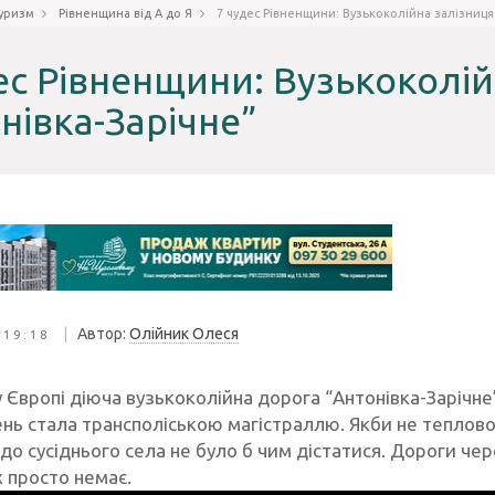
уризм
Рівненщина від А до Я
7 чудес Рівненщини: Вузькоколійна залізниця
ес Рівненщини: Вузькоколій
нівка-Зарічне”
|
Автор:
Олійник Олеся
 19:18
Європі діюча вузькоколійна дорога “Антонівка-Зарічне
нь стала трансполіською магістраллю. Якби не тепловоз
до сусіднього села не було б чим дістатися. Дороги чере
х просто немає.