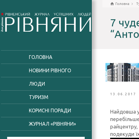
Головна
Т
7 чуд
“Анто
ГОЛОВНА
НОВИНИ РІВНОГО
ЛЮДИ
13.06.2017
ТУРИЗМ
КОРИСНІ ПОРАДИ
Найдовша у 
перебільше
ЖУРНАЛ «РІВНЯНИ»
райцентру, 
подекуди ї