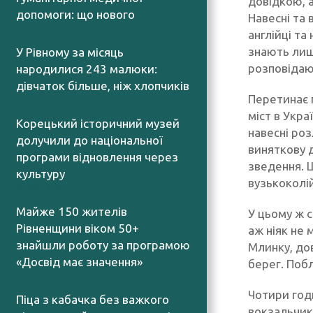
довідкою, а
допомоги: що нового
Навесні та 
07.08.2026
англійці та
знають лише
У Рівному за місяць
розповідаю
народилися 243 малюки:
дівчаток більше, ніж хлопчиків
Перетинає 
07.08.2026
міст в Укра
Корецький історичний музей
навесні ро
долучили до національної
виняткову д
програми відновлення через
зведення. Щ
культуру
вузькоколій
07.08.2026
Майже 150 жителів
У цьому ж 
Рівненщини віком 50+
аж ніяк не 
знайшли роботу за програмою
Млинку, дов
«Досвід має значення»
берег. Побл
07.08.2026
Чотири годи
Піца з кабачка без важкого
вокзальчик