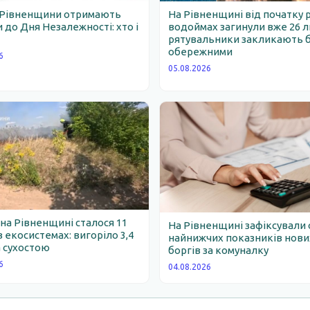
 Рівненщини отримають
На Рівненщині від початку 
 до Дня Незалежності: хто і
водоймах загинули вже 26 
рятувальники закликають 
обережними
6
05.08.2026
 на Рівненщині сталося 11
На Рівненщині зафіксували 
 екосистемах: вигоріло 3,4
найнижчих показників нови
 сухостою
боргів за комуналку
6
04.08.2026