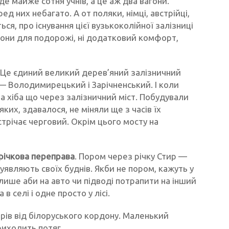
їде майже сотня учнів, а це аж два вагони.
д них небагато. А от поляки, німці, австрійці,
ться, про існування цієї вузькоколійної залізниці
агони для подорожі, ні додатковий комфорт,
. Це єдиний великий дерев’яний залізничний
и — Володимирецький і Зарічненський. І коли
 хіба що через залізничний міст. Побудували
ких, здавалося, не міняли ще з часів їх
стрічає черговий. Окрім цього мосту на
 річкова переправа
. Пором через річку Стир —
 уявляють своїх буднів. Якби не пором, кажуть у
 лише аби на авто чи підводі потрапити на інший
в селі і одне просто у лісі.
трів від білоруського кордону. Маленький
риходить потяг.