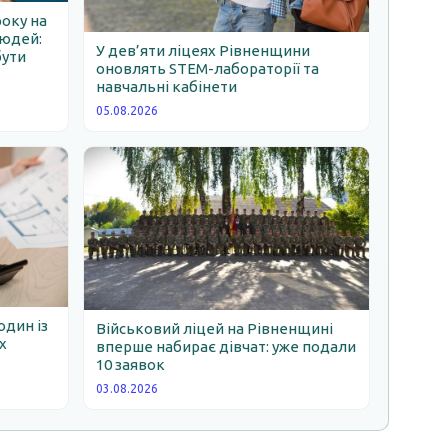
року на
людей:
У дев’яти ліцеях Рівненщини
бути
оновлять STEM-лабораторії та
навчальні кабінети
05.08.2026
один із
Військовий ліцей на Рівненщині
х
вперше набирає дівчат: уже подали
10 заявок
03.08.2026