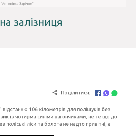
 “Антонівка-Зарічне”
на залізниця
Поділитися:
” відстанню 106 кілометрів для поліщуків без
ик із чотирма синіми вагончиками, не те що до
з поліські ліси та болота не надто привітні, а