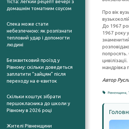
тіста: легкий рецепт вечері з
домашнім томатним соусом
Про вік вуз
06.08.2026
вузькоколі
Спека може стати
До 1967 рок
небезпечною: як розпізнати
1967 року 
тепловий удар і допомогти
знаменитий
людині
розповідают
06.08.2026
попросять.
Безквитковий проїзд у
цивілізації
Рівному: скільки доведеться
мандрівка 
заплатити “зайцям” після
Автор Русл
переходу на е-квиток
06.08.2026
Рівненщина
,
Скільки коштує зібрати
першокласника до школи у
Рівному в 2026 році
Головн
06.08.2026
Жителі Рівненщини