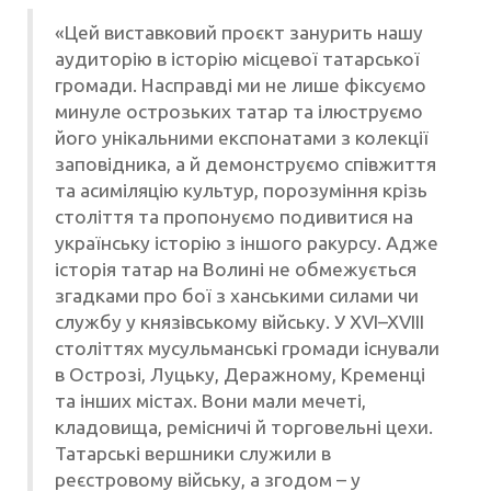
«Цей виставковий проєкт занурить нашу
аудиторію в історію місцевої татарської
громади. Насправді ми не лише фіксуємо
минуле острозьких татар та ілюструємо
його унікальними експонатами з колекції
заповідника, а й демонструємо співжиття
та асиміляцію культур, порозуміння крізь
століття та пропонуємо подивитися на
українську історію з іншого ракурсу. Адже
історія татар на Волині не обмежується
згадками про бої з ханськими силами чи
службу у князівському війську. У XVI–XVIII
століттях мусульманські громади існували
в Острозі, Луцьку, Деражному, Кременці
та інших містах. Вони мали мечеті,
кладовища, ремісничі й торговельні цехи.
Татарські вершники служили в
реєстровому війську, а згодом – у