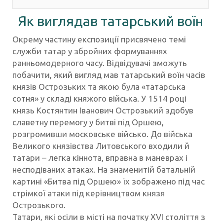
Як виглядав татарський воїн
Окрему частину експозиції присвячено темі
служби татар у збройних формуваннях
ранньомодерного часу. Відвідувачі зможуть
побачити, який вигляд мав татарський воїн часів
князів Острозьких та якою була «татарська
сотня» у складі княжого війська. У 1514 році
князь Костянтин Іванович Острозький здобув
славетну перемогу у битві під Оршею,
розгромивши московське військо. До війська
Великого князівства Литовського входили й
татари – легка кіннота, вправна в маневрах і
несподіваних атаках. На знаменитій батальній
картині «Битва під Оршею» їх зображено під час
стрімкої атаки під керівництвом князя
Острозького.
Татари, які осіли в місті на початку XVI століття з