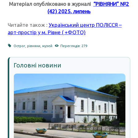
Матеріал опубліковано в журналі
“РІВНЯНИ” №2
(42) 2025, липень
Читайте також :
Український центр ПОЛІССЯ –
арт-простір у м. Рівне ( +ФОТО)
Острог
,
рівняни
,
музей
Переглядів: 279
Головні новини