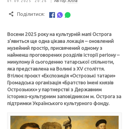
|
Автор:
Алла
01.09.2025 20:26
Поділитися:
Восени 2025 року на культурній мапі Острога
з’явиться ще одна цікава локація – оновлений
музейний простір, присвячений одному з
найменш проговорених розділів історії регіону –
минулому й сьогоденню татарської спільноти,
яка представлена на Волині з XV століття.
Втілює проєкт «Експозиція «Острозькі татари»
Громадська організація «Братство імені князів
Острозьких» у партнерстві з Державним
історико-культурним заповідником м. Острога за
підтримки Українського культурного фонду.