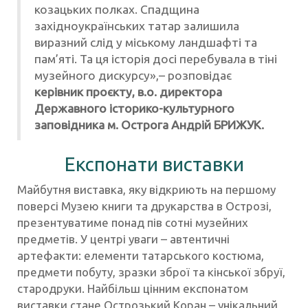
козацьких полках. Спадщина
західноукраїнських татар залишила
виразний слід у міському ландшафті та
пам’яті. Та ця історія досі перебувала в тіні
музейного дискурсу»,– розповідає
керівник проєкту, в.о. директора
Державного історико-культурного
заповідника м. Острога Андрій БРИЖУК.
Експонати виставки
Майбутня виставка, яку відкриють на першому
поверсі Музею книги та друкарства в Острозі,
презентуватиме понад пів сотні музейних
предметів. У центрі уваги – автентичні
артефакти: елементи татарського костюма,
предмети побуту, зразки зброї та кінської збруї,
стародруки. Найбільш цінним експонатом
виставки стане Острозький Коран – унікальний