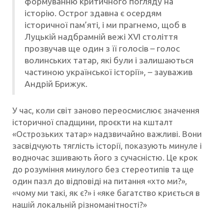
формуванню критичного погляду на
історію. Острог здавна є осердям
історичної пам’яті, і ми прагнемо, щоб в
Луцькій надбрамній вежі XVI століття
прозвучав ще один з її голосів – голос
волинських татар, які були і залишаються
частиною української історії», – зауважив
Андрій Брижук.
У час, коли світ заново переосмислює значення
історичної спадщини, проєкти на кшталт
«Острозьких татар» надзвичайно важливі. Вони
засвідчують тяглість історії, показують минуле і
водночас зшивають його з сучасністю. Це крок
до розуміння минулого без стереотипів та ще
один пазл до відповіді на питання «хто ми?»,
«чому ми такі, як є?» і «яке багатство криється в
нашій локальній різноманітності?»