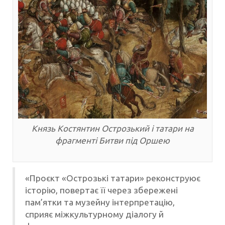
Князь Костянтин Острозький і татари на
фрагменті Битви під Оршею
«Проєкт «Острозькі татари» реконструює
історію, повертає її через збережені
пам’ятки та музейну інтерпретацію,
сприяє міжкультурному діалогу й