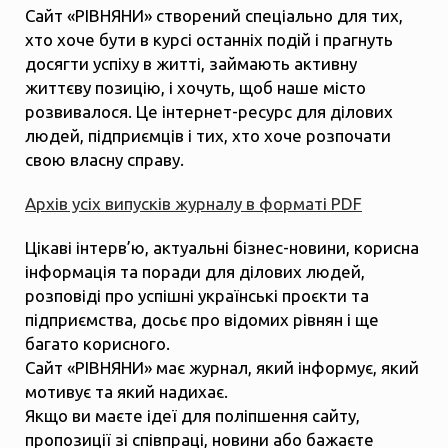
Сайт «РІВНЯНИ» створений спеціально для тих,
хто хоче бути в курсі останніх подій і прагнуть
досягти успіху в житті, займають активну
життєву позицію, і хочуть, щоб наше місто
розвивалося. Це інтернет-ресурс для ділових
людей, підприємців і тих, хто хоче розпочати
свою власну справу.
Архів усіх випусків журналу в форматі PDF
Цікаві інтерв’ю, актуальні бізнес-новини, корисна
інформація та поради для ділових людей,
розповіді про успішні українські проєкти та
підприємства, досьє про відомих рівнян і ще
багато корисного.
Сайт «РІВНЯНИ» має журнал, який інформує, який
мотивує та який надихає.
Якщо ви маєте ідеї для поліпшення сайту,
пропозиції зі співпраці, новини або бажаєте