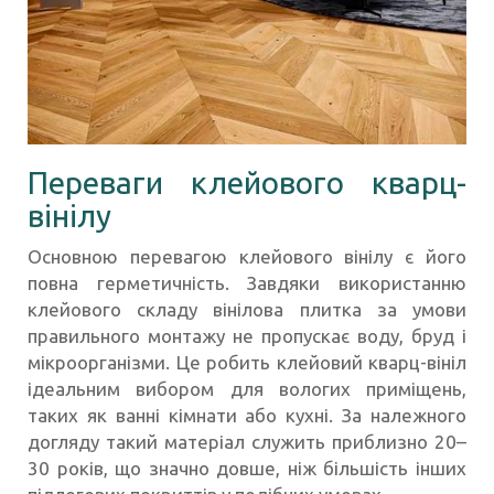
Переваги клейового кварц-
вінілу
Основною перевагою клейового вінілу є його
повна герметичність. Завдяки використанню
клейового складу вінілова плитка за умови
правильного монтажу не пропускає воду, бруд і
мікроорганізми. Це робить клейовий кварц-вініл
ідеальним вибором для вологих приміщень,
таких як ванні кімнати або кухні. За належного
догляду такий матеріал служить приблизно 20–
30 років, що значно довше, ніж більшість інших