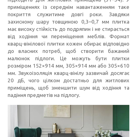
приміщеннях із середнім навантаженням таке
покриття служитиме довгі роки. Завдяки
захисному шару товщиною 0,3–0,7 мм плитка
має високу стійкість до подряпин і не стирається
від ходіння чи переміщення меблів. Формат
кварц-вінілової плитки кожен обирає відповідно
до власних потреб, щоб створити бажаний
малюнок підлоги. Це можуть бути плитки
розміром 152×914 мм, 305×914 мм або 305×610
мм. Звукоізоляція кварц-вінілу зазвичай досягає
20 дБ, чого цілком достатньо для житлових
приміщень, щоб зменшити шум від ходіння та
падіння предметів на підлогу.