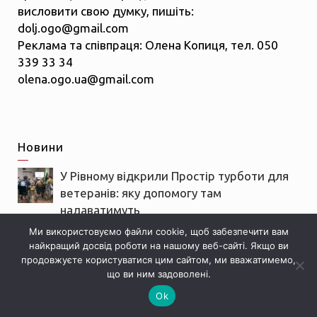
висловити свою думку, пишіть:
dolj.ogo@gmail.com
Реклама та співпраця: Олена Копиця, тел. 050
339 33 34
olena.ogo.ua@gmail.com
Новини
У Рівному відкрили Простір турботи для
ветеранів: яку допомогу там
надаватимуть
08.08.2026
Ми використовуємо файли cookie, щоб забезпечити вам
найкращий досвід роботи на нашому веб-сайті. Якщо ви
Ніжна сирна запіканка як суфле: простий
продовжуєте користуватися цим сайтом, ми вважатимемо,
рецепт із TikTok
що ви ним задоволені.
07.08.2026
Ok
В Україні змінили облік гуманітарної