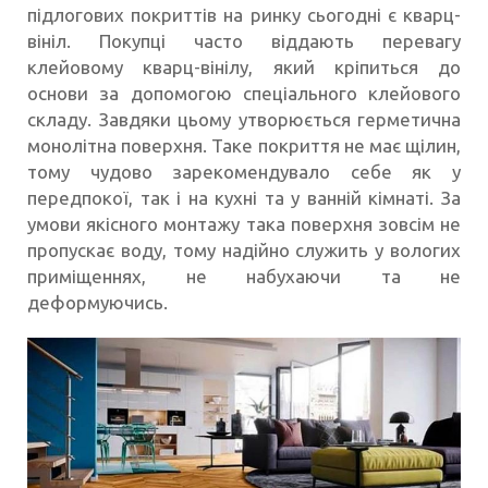
підлогових покриттів на ринку сьогодні є кварц-
вініл. Покупці часто віддають перевагу
клейовому кварц-вінілу, який кріпиться до
основи за допомогою спеціального клейового
складу. Завдяки цьому утворюється герметична
монолітна поверхня. Таке покриття не має щілин,
тому чудово зарекомендувало себе як у
передпокої, так і на кухні та у ванній кімнаті. За
умови якісного монтажу така поверхня зовсім не
пропускає воду, тому надійно служить у вологих
приміщеннях, не набухаючи та не
деформуючись.