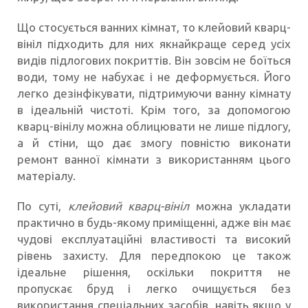
Що стосується ванних кімнат, то клейовий кварц-
вініл підходить для них якнайкраще серед усіх
видів підлогових покриттів. Він зовсім не боїться
води, тому не набухає і не деформується. Його
легко дезінфікувати, підтримуючи ванну кімнату
в ідеальній чистоті. Крім того, за допомогою
кварц-вінілу можна облицювати не лише підлогу,
а й стіни, що дає змогу повністю виконати
ремонт ванної кімнати з використанням цього
матеріалу.
По суті,
клейовий кварц-вініл
можна укладати
практично в будь-якому приміщенні, адже він має
чудові експлуатаційні властивості та високий
рівень захисту. Для передпокою це також
ідеальне рішення, оскільки покриття не
пропускає бруд і легко очищується без
використання спеціальних засобів, навіть якщо у