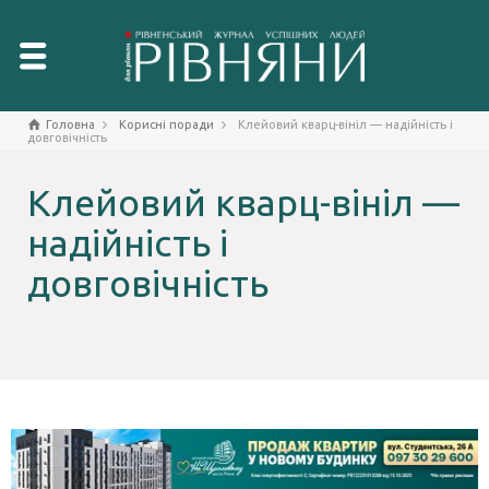
Головна
Корисні поради
Клейовий кварц-вініл — надійність і
довговічність
Клейовий кварц-вініл —
надійність і
довговічність