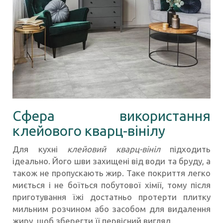
Сфера використання
клейового кварц-вінілу
Для кухні
клейовий кварц-вініл
підходить
ідеально. Його шви захищені від води та бруду, а
також не пропускають жир. Таке покриття легко
миється і не боїться побутової хімії, тому після
приготування їжі достатньо протерти плитку
мильним розчином або засобом для видалення
жиру, щоб зберегти її первісний вигляд.