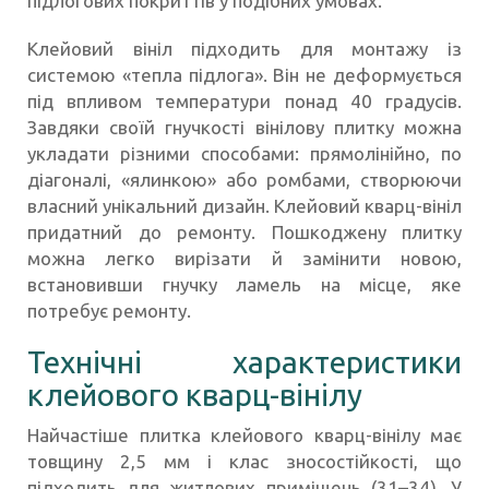
підлогових покриттів у подібних умовах.
Клейовий вініл підходить для монтажу із
системою «тепла підлога». Він не деформується
під впливом температури понад 40 градусів.
Завдяки своїй гнучкості вінілову плитку можна
укладати різними способами: прямолінійно, по
діагоналі, «ялинкою» або ромбами, створюючи
власний унікальний дизайн. Клейовий кварц-вініл
придатний до ремонту. Пошкоджену плитку
можна легко вирізати й замінити новою,
встановивши гнучку ламель на місце, яке
потребує ремонту.
Технічні характеристики
клейового кварц-вінілу
Найчастіше плитка клейового кварц-вінілу має
товщину 2,5 мм і клас зносостійкості, що
підходить для житлових приміщень (31–34). У