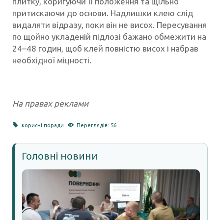
плитку, коригуючи її положення та щільно
притискаючи до основи. Надлишки клею слід
видаляти відразу, поки він не висох. Пересування
по щойно укладеній підлозі бажано обмежити на
24–48 годин, щоб клей повністю висох і набрав
необхідної міцності.
На правах реклами
корисні поради
Переглядів: 56
Головні новини