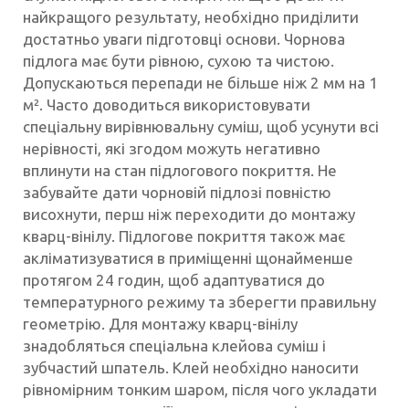
найкращого результату, необхідно приділити
достатньо уваги підготовці основи. Чорнова
підлога має бути рівною, сухою та чистою.
Допускаються перепади не більше ніж 2 мм на 1
м². Часто доводиться використовувати
спеціальну вирівнювальну суміш, щоб усунути всі
нерівності, які згодом можуть негативно
вплинути на стан підлогового покриття. Не
забувайте дати чорновій підлозі повністю
висохнути, перш ніж переходити до монтажу
кварц-вінілу. Підлогове покриття також має
акліматизуватися в приміщенні щонайменше
протягом 24 годин, щоб адаптуватися до
температурного режиму та зберегти правильну
геометрію. Для монтажу кварц-вінілу
знадобляться спеціальна клейова суміш і
зубчастий шпатель. Клей необхідно наносити
рівномірним тонким шаром, після чого укладати