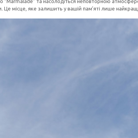
до “Marmalade” та насолодіться неповторною атмосфер
. Це місце, яке залишить у вашій пам’яті лише найкращ