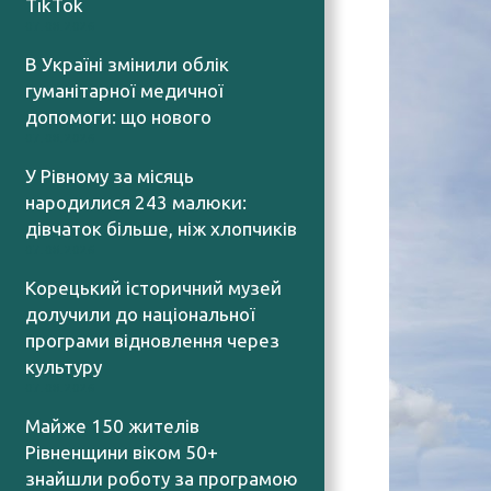
TikTok
07.08.2026
В Україні змінили облік
гуманітарної медичної
допомоги: що нового
07.08.2026
У Рівному за місяць
народилися 243 малюки:
дівчаток більше, ніж хлопчиків
07.08.2026
Корецький історичний музей
долучили до національної
програми відновлення через
культуру
07.08.2026
Майже 150 жителів
Рівненщини віком 50+
знайшли роботу за програмою