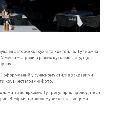
вачів авторської кухні та коктейлів. Тут кожна
У меню – страви з різних куточків світу, що
орану.
e” оформлений у сучасному стилі з яскравими
и круті інстаграмні фото.
ходами та вечірками. Тут регулярно проводяться
справ. Вечірки з живою музикою та танцями