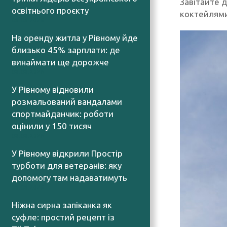
Завітайте 
освітнього проєкту
коктейлями
08.08.2026
На оренду житла у Рівному йде
близько 45% зарплати: де
винаймати ще дорожче
08.08.2026
У Рівному відновили
розмальований вандалами
спортмайданчик: роботи
оцінили у 150 тисяч
08.08.2026
У Рівному відкрили Простір
турботи для ветеранів: яку
допомогу там надаватимуть
08.08.2026
Ніжна сирна запіканка як
суфле: простий рецепт із