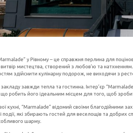
armalade” у Рівному – це справжня перлина для поцінову
 витвір мистецтва, створений з любов’ю та натхненням. 
остям здійснити кулінарну подорож, не виходячи з рест
закладу завжди тепла та гостинна. Інтер’єр “Marmalad
 що робить його ідеальним місцем для того, щоб зробит
вої кухні, “Marmalade” відомий своїми благодійними за
і події, які збирають гостей для веселощів та добрих 
обливого шарму.