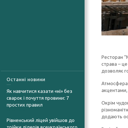
Ресторан “M
страва – це
дозволяє г
Останні новини
Атмосфера 
акцентами,
Як навчитися казати «ні» без
сварок і почуття провини: 7
Окрім чудо
простих правил
різноманітн
08.08.2026
додають ос
Рівненський ліцей увійшов до
трійки лідерів всеукраїнського