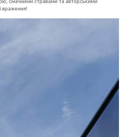
ою, смачними стравами та авторськими
і враження!