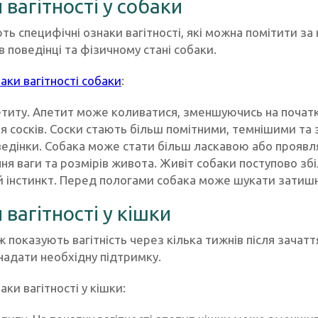
 вагітності у собаки
ь специфічні ознаки вагітності, які можна помітити за
в поведінці та фізичному стані собаки.
аки вагітності собаки
:
етиту. Апетит може коливатися, зменшуючись на початку
я сосків. Соски стають більш помітними, темнішими та
ведінки. Собака може стати більш ласкавою або проявл
ня ваги та розмірів живота. Живіт собаки поступово збі
й інстинкт. Перед пологами собака може шукати затиш
 вагітності у кішки
 показують вагітність через кілька тижнів після зачат
і надати необхідну підтримку.
аки вагітності у кішки: