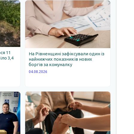
ся 11
На Рівненщині зафіксували один із
іло 3,4
найнижчих показників нових
боргів за комуналку
04.08.2026