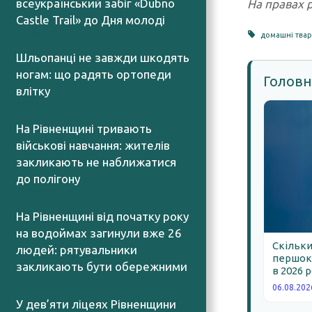
всеукраїнський забіг «Dubno
На правах 
Castle Trail» до Дня молоді
05.08.2026
домашні тва
Шльопанці не завжди шкодять
ногам: що радять ортопеди
Головн
влітку
05.08.2026
На Рівненщині тривають
військові навчання: жителів
закликають не наближатися
до полігону
05.08.2026
На Рівненщині від початку року
на водоймах загинули вже 26
Скільки
людей: рятувальники
першокл
закликають бути обережними
в 2026 
05.08.2026
06.08.202
У дев’яти ліцеях Рівненщини