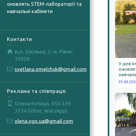
оновлять STEM-лабораторії та
навчальні кабінети
05.08.2026
Контакти
вул. Шкільна, 2, м. Рівне,
33028
У дев’я
svetlana.omelchuk@gmail.com
оновлят
навчаль
05.08.202
Реклама та співпраця:
Олена Копиця, 050 339
3334 (Viber, WatsApp)
olena.ogo.ua@gmail.com