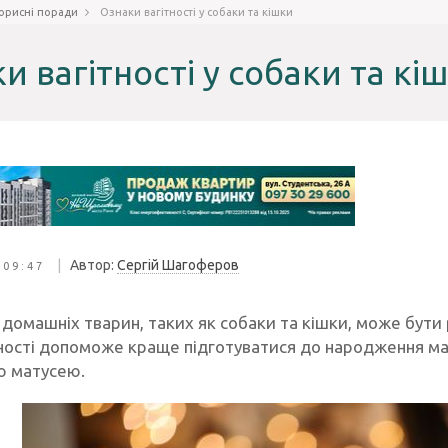
орисні поради
Ознаки вагітності у собаки та кішки
и вагітності у собаки та кі
|
Автор:
Сергій Шагоферов
 09:47
у домашніх тварин, таких як собаки та кішки, може бути
тності допоможе краще підготуватися до народження м
ю матусею.