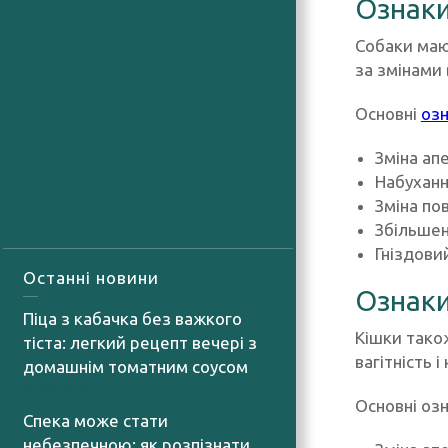
Ознаки
Собаки мают
за змінами 
Основні
озн
Зміна ап
Набуханн
Зміна по
Збільшен
Гніздови
Останні новини
Ознаки
Піца з кабачка без важкого
Кішки також
тіста: легкий рецепт вечері з
вагітність 
домашнім томатним соусом
06.08.2026
Основні озн
Спека може стати
небезпечною: як розпізнати