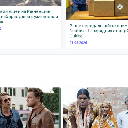
вий ліцей на Рівненщині
набирає дівчат: уже подали
ок
Рівне передало військовим
6
Starlink і 11 зарядних станці
Oukitel
03.08.2026