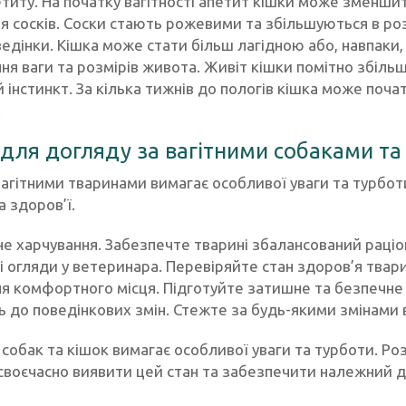
етиту. На початку вагітності апетит кішки може зменшити
я сосків. Соски стають рожевими та збільшуються в ро
ведінки. Кішка може стати більш лагідною або, навпаки
ня ваги та розмірів живота. Живіт кішки помітно збільш
й інстинкт. За кілька тижнів до пологів кішка може поч
.
для догляду за вагітними собаками та
агітними тваринами вимагає особливої уваги та турботи.
 здоров’ї.
е харчування. Забезпечте тварині збалансований раціон,
і огляди у ветеринара. Перевіряйте стан здоров’я твари
я комфортного місця. Підготуйте затишне та безпечне м
ь до поведінкових змін. Стежте за будь-якими змінами в
у собак та кішок вимагає особливої уваги та турботи. Р
своєчасно виявити цей стан та забезпечити належний д