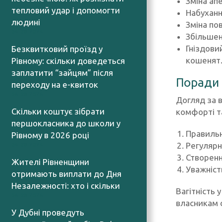
Зміна ап
тепловий удар і допомогти
Набуханн
людині
Зміна по
06.08.2026
Збільшен
Гніздови
Безквитковий проїзд у
кошенят
Рівному: скільки доведеться
заплатити “зайцям” після
Поради 
переходу на е-квиток
06.08.2026
Догляд за в
Скільки коштує зібрати
комфорті та
першокласника до школи у
Правильн
Рівному в 2026 році
Регулярн
06.08.2026
Створенн
Жителі Рівненщини
Уважніст
отримають виплати до Дня
Незалежності: хто і скільки
Вагітність 
06.08.2026
власникам 
У Дубні проведуть