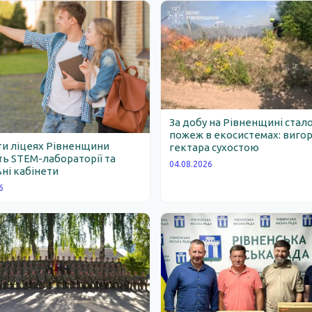
За добу на Рівненщині стало
пожеж в екосистемах: вигор
ти ліцеях Рівненщини
гектара сухостою
ь STEM-лабораторії та
04.08.2026
ні кабінети
6