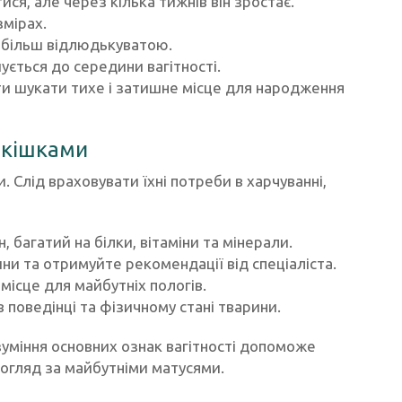
ся, але через кілька тижнів він зростає.
змірах.
, більш відлюдькуватою.
ується до середини вагітності.
ати шукати тихе і затишне місце для народження
 кішками
 Слід враховувати їхні потреби в харчуванні,
 багатий на білки, вітаміни та мінерали.
ни та отримуйте рекомендації від спеціаліста.
ісце для майбутніх пологів.
 поведінці та фізичному стані тварини.
озуміння основних ознак вагітності допоможе
огляд за майбутніми матусями.