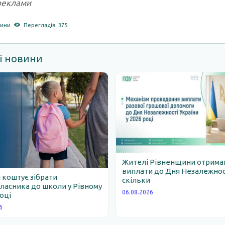
реклами
рини
Переглядів: 375
і новини
Жителі Рівненщини отрим
виплати до Дня Незалежності
 коштує зібрати
скільки
асника до школи у Рівному
06.08.2026
році
6