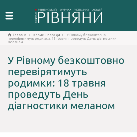
Головна
Корисні поради
У Рівному безкоштовно
перевірятимуть родимки: 18 травня проведуть День діагностики
меланом
У Рівному безкоштовно
перевірятимуть
родимки: 18 травня
проведуть День
діагностики меланом