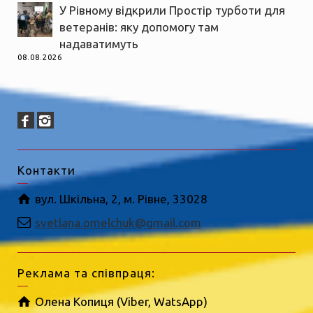
У Рівному відкрили Простір турботи для
ветеранів: яку допомогу там
надаватимуть
08.08.2026
Контакти
вул. Шкільна, 2, м. Рівне, 33028
svetlana.omelchuk@gmail.com
Реклама та співпраця:
Олена Копиця (Viber, WatsApp)