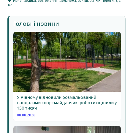
Рівне
,
медики
,
обстеження
,
меланома
,
рак шкіри
Переглядів:
161
Головні новини
У Рівному відновили розмальований
вандалами спортмайданчик: роботи оцінили у
150 тисяч
08.08.2026