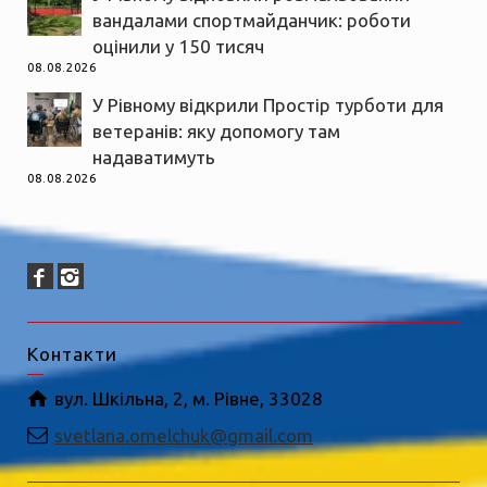
вандалами спортмайданчик: роботи
оцінили у 150 тисяч
08.08.2026
У Рівному відкрили Простір турботи для
ветеранів: яку допомогу там
надаватимуть
08.08.2026
Контакти
вул. Шкільна, 2, м. Рівне, 33028
svetlana.omelchuk@gmail.com