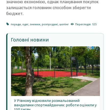
значною економією, однак планування покупок
залишається головним способом зберегти
бюджет.
поради
,
одяг
,
знижки
,
розпродажі
,
шопінг
Переглядів: 125
Головні новини
У Рівному відновили розмальований
вандалами спортмайданчик: роботи оцінили у
150 тисяч