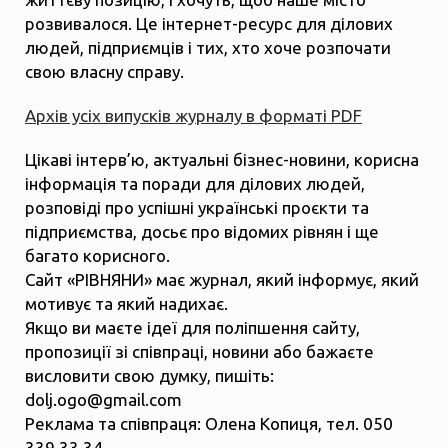
розвивалося. Це інтернет-ресурс для ділових
людей, підприємців і тих, хто хоче розпочати
свою власну справу.
Архів усіх випусків журналу в форматі PDF
Цікаві інтерв’ю, актуальні бізнес-новини, корисна
інформація та поради для ділових людей,
розповіді про успішні українські проєкти та
підприємства, досьє про відомих рівнян і ще
багато корисного.
Сайт «РІВНЯНИ» має журнал, який інформує, який
мотивує та який надихає.
Якщо ви маєте ідеї для поліпшення сайту,
пропозиції зі співпраці, новини або бажаєте
висловити свою думку, пишіть:
dolj.ogo@gmail.com
Реклама та співпраця: Олена Копиця, тел. 050
339 33 34