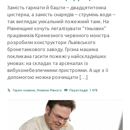
Замість гармати й башти – двадцятитонна
цистерна, а замість снарядів – струмінь води –
так виглядає унікальний пожежний танк. На
Рівненщині хочуть легалізувати “тіньових”
працівників Кремезного червоного монстра
розробили конструктори Львівського
бронетанкового заводу. Грізна машина
покликана гасити пожежі у найскладніших
умовах: на складах та арсеналах із
вибухонебезпечними пристроями. А ще з її
допомогою можна розчищати […]
Гарячі новини
,
Новини Рівного
Переглядів: 1 478