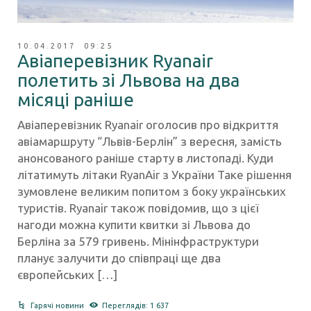
10.04.2017 09:25
Авіаперевізник Ryanair
полетить зі Львова на два
місяці раніше
Авіаперевізник Ryanair оголосив про відкриття
авіамаршруту “Львів-Берлін” з вересня, замість
анонсованого раніше старту в листопаді. Куди
літатимуть літаки RyanAir з України Таке рішення
зумовлене великим попитом з боку українських
туристів. Ryanair також повідомив, що з цієї
нагоди можна купити квитки зі Львова до
Берліна за 579 гривень. Мінінфраструктури
планує залучити до співпраці ще два
європейських […]
Гарячі новини
Переглядів: 1 637