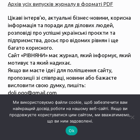
Архів усіх випусків журналу в форматі PDF
Цікаві інтерв’ю, актуальні бізнес-новини, корисна
інформація та поради для ділових людей,
розповіді про успішні українські проєкти та
підприємства, досьє про відомих рівнян і ще
багато корисного.
Сайт «РІВНЯНИ» має журнал, який інформує, який
мотивує та який надихає.
Якщо ви маєте ідеї для поліпшення сайту,
пропозиції зі співпраці, новини або бажаєте
висловити свою думку, пишіть:
dolj.ogo@gmail.com
Реклама та співпраця: Олена Копиця, тел. 050
Ми використовуємо файли cookie, щоб забезпечити вам
339 33 34
найкращий досвід роботи на нашому веб-сайті. Якщо ви
olena.ogo.ua@gmail.com
продовжуєте користуватися цим сайтом, ми вважатимемо,
що ви ним задоволені.
Ok