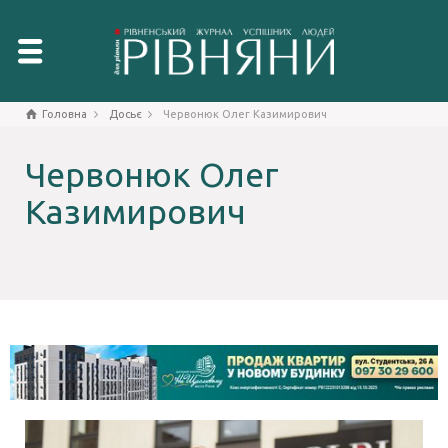
Головна
Досьє
Червонюк Олег Казимирович
Червонюк Олег
Казимирович