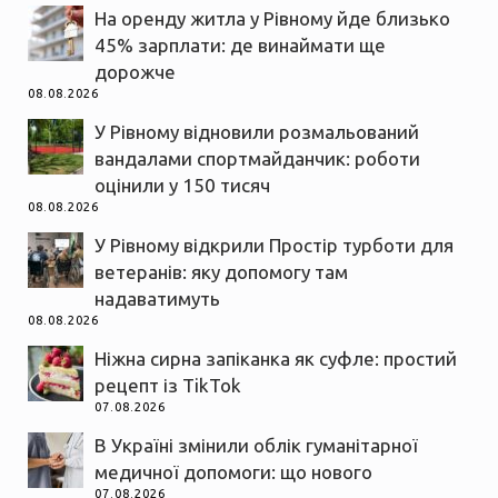
На оренду житла у Рівному йде близько
45% зарплати: де винаймати ще
дорожче
08.08.2026
У Рівному відновили розмальований
вандалами спортмайданчик: роботи
оцінили у 150 тисяч
08.08.2026
У Рівному відкрили Простір турботи для
ветеранів: яку допомогу там
надаватимуть
08.08.2026
Ніжна сирна запіканка як суфле: простий
рецепт із TikTok
07.08.2026
В Україні змінили облік гуманітарної
медичної допомоги: що нового
07.08.2026