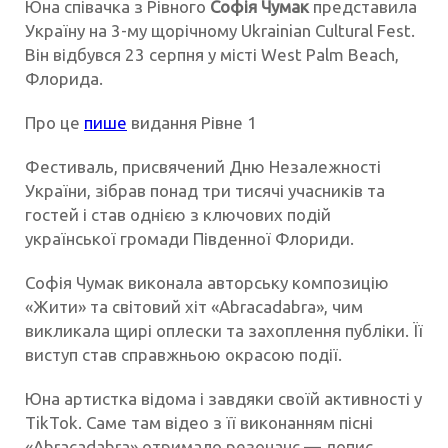
Юна співачка з Рівного
Софія Чумак
представила
Україну на 3-му щорічному Ukrainian Cultural Fest.
Він відбувся 23 серпня у місті West Palm Beach,
Флорида.
Про це
пише
видання Рівне 1
Фестиваль, присвячений Дню Незалежності
України, зібрав понад три тисячі учасників та
гостей і став однією з ключових подій
української громади Південної Флориди.
Софія Чумак виконала авторську композицію
«Жити» та світовий хіт «Abracadabra», чим
викликала щирі оплески та захоплення публіки. Її
виступ став справжньою окрасою події.
Юна артистка відома і завдяки своїй активності у
TikTok. Саме там відео з її виконанням пісні
«Abracadabra» отримало резонанс — допис