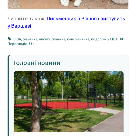
Читайте також:
Письменник з Рівного виступить
у Варшаві
США
,
рівнянка
,
виступ
,
співачка
,
юна рівнянка
,
подорож у США
Переглядів: 331
Головні новини