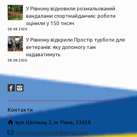
У Рівному відновили розмальований
вандалами спортмайданчик: роботи
оцінили у 150 тисяч
08.08.2026
У Рівному відкрили Простір турботи для
ветеранів: яку допомогу там
надаватимуть
08.08.2026
Контакти
вул. Шкільна, 2, м. Рівне, 33028
svetlana.omelchuk@gmail.com