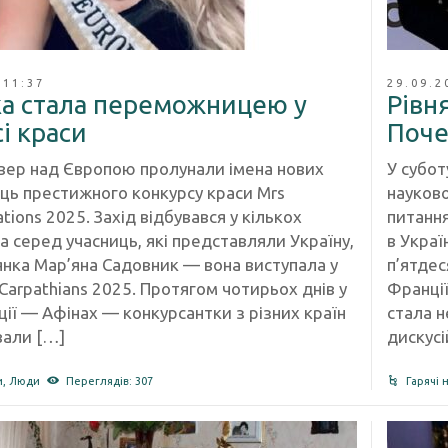
 11:37
29.09.2
ка стала переможницею у
Рівн
і краси
Поче
етвер над Європою пролунали імена нових
У субот
ь престижного конкурсу краси Mrs
науково
tions 2025. Захід відбувався у кількох
питання
 а серед учасниць, які представляли Україну,
в Украї
янка Мар’яна Садовник — вона виступала у
п’ятдес
 Carpathians 2025. Протягом чотирьох днів у
Франції
ції — Афінах — конкурсантки з різних країн
стала 
али […]
дискусі
и
,
Люди
Переглядів: 307
Гарячі 