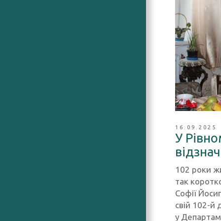
16.09.2025
У Рівно
відзна
102 роки жи
так коротк
Софії Йоси
свій 102-й
у Департаме