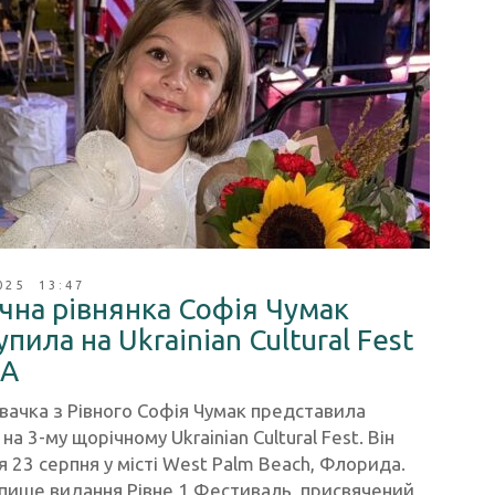
025 13:47
ічна рівнянка Софія Чумак
пила на Ukrainian Cultural Fest
ША
вачка з Рівного Софія Чумак представила
 на 3-му щорічному Ukrainian Cultural Fest. Він
я 23 серпня у місті West Palm Beach, Флорида.
пише видання Рівне 1 Фестиваль, присвячений