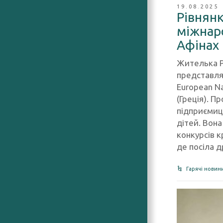
19.08.2025
Рівнянк
міжнар
Афінах
Жителька Р
представля
European Na
(Греція). П
підприємиц
дітей. Вон
конкурсів к
де посіла д
Гарячі новин