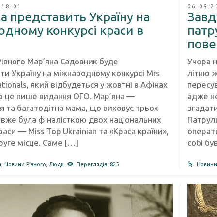
 18:01
06.08.2
а представить Україну на
Завд
одному конкурсі краси в
патр
пове
івного Мар’яна Садовник буде
Учора н
ти Україну на міжнародному конкурсі Mrs
літню ж
tionals, який відбудеться у жовтні в Афінах
пересув
ро це пише видання ОГО. Мар’яна —
адже не
я та багатодітна мама, що виховує трьох
згадати
а вже була фіналісткою двох національних
Патруль
раси — Miss Top Ukrainian та «Краса країни»,
операти
руге місце. Саме […]
собі бу
и
,
Новини Рівного
,
Люди
Переглядів: 825
Новини