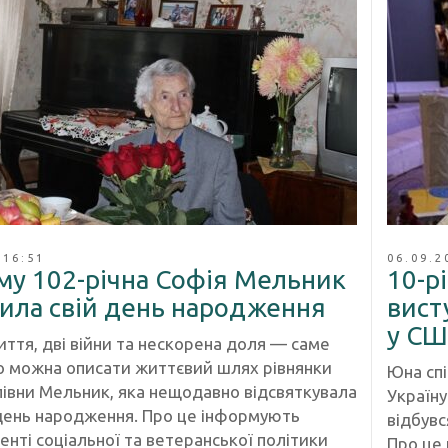
 16:51
06.09.2
му 102-річна Софія Мельник
10-р
чила свій день народження
висту
у С
ття, дві війни та нескорена доля — саме
о можна описати життєвий шлях рівнянки
Юна спі
півни Мельник, яка нещодавно відсвяткувала
Україну
 день народження. Про це інформують
відбувс
нті соціальної та ветеранської політики
Про це 