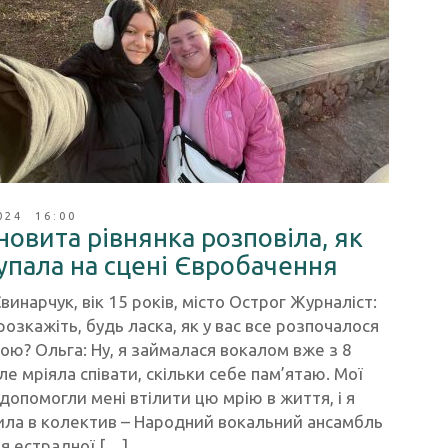
024 16:00
новита рівнянка розповіла, як
упала на сцені Євробачення
винарчук, вік 15 років, місто Острог Журналіст:
розкажіть, будь ласка, як у вас все розпочалося
ою? Ольга: Ну, я займалася вокалом вже з 8
але мріяла співати, скільки себе пам’ятаю. Мої
допомогли мені втілити цю мрію в життя, і я
ила в колектив – Народний вокальний ансамбль
ія естрадної […]