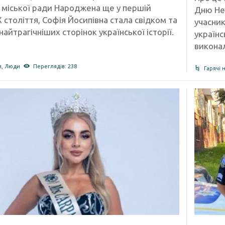
ї міської ради Народжена ще у першій
Дню Нез
 століття, Софія Йосипівна стала свідком та
учасник
айтрагічніших сторінок української історії.
українс
викона
и
,
Люди
Переглядів: 238
Гарячі 