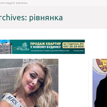
osts tagged: рівнянка
rchives: рівнянка