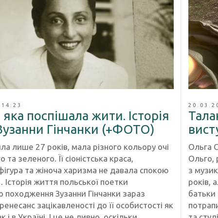
 14:23
20.03.2
 яка поспішала жити. Історія
Тала
Зузанни Гінчанки (+ФОТО)
вист
а лише 27 років, мала різного кольору очі
Ольга С
о та зеленого. Її сіоністська краса,
Ольго, 
фігура та жіноча харизма не давала спокою
з музик
 Історія життя польської поетки
років, 
о походження Зузанни Гінчанки зараз
батьки 
енесанс зацікавленості до її особистості як
потрап
к і в Україні. І це не дивно, оскільки
та студ