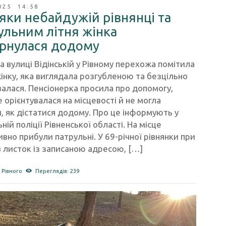
025 14:58
яки небайдужій рівнянці та
ульним літня жінка
рнулася додому
а вулиці Відінській у Рівному перехожа помітила
інку, яка виглядала розгубленою та безцільно
алася. Пенсіонерка просила про допомогу,
 орієнтувалася на місцевості й не могла
, як дістатися додому. Про це інформують у
ній поліції Рівненської області. На місце
вно прибули патрульні. У 69-річної рівнянки при
в листок із записаною адресою, […]
 Рівного
Переглядів: 239