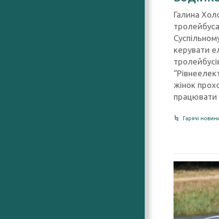
Галина Хол
тролейбуса
Суспільному
керувати е
тролейбусів
“Рівнеелек
жінок прох
працювати 
Гарячі новин