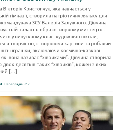
а Вікторія Кристопчук, яка навчається у
ькій гімназії, створила патріотичну ляльку для
командувача ЗСУ Валерія Залужного. Дівчина
вує свій талант в образотворчому мистецтві.
ись у випускному класі художньої школи,
ться творчістю, створюючи картини та роблячи
нітні іграшки, включаючи космічно-казкові
 які вона називає “хівриками”. Дівчина створила
 двох десятків таких “хівриків”, кожен з яких
ний […]
Переглядів: 617