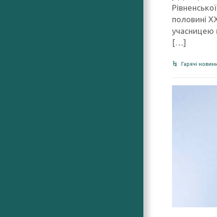
Рівненсько
половині ХХ
учасницею н
[…]
Гарячі новин