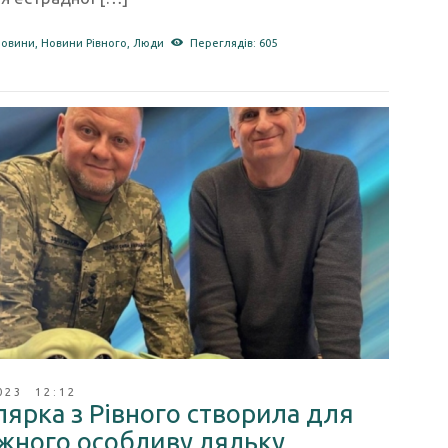
новини
,
Новини Рівного
,
Люди
Переглядів: 605
023 12:12
ярка з Рівного створила для
жного особливу ляльку