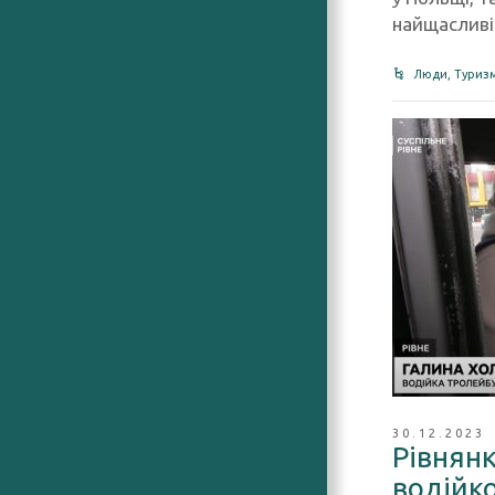
найщасливі
Люди
,
Туриз
30.12.2023
Рівнян
водійк