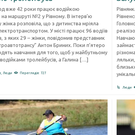
од вже 42 роки працює водійкою
Рівнянк
 на маршруті №2 у Рівному. В інтерв’ю
Рівненс
 жінка розповіла, що з дитинства мріяла
Головно
лектротранспортом. У місті працює 96 водіїв
реалізо
, з яких 29 – жінки, повідомив представник
Навчаюч
троавтотрансу” Антон Бриних. Поки п’ятеро
займає
одять навчання для того, щоб у майбутньому
різнома
водійками тролейбусів, а Галина […]
ляльки,
близько
унікаль
и
,
Люди
Переглядів: 727
Люди