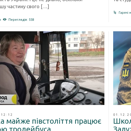
шу частину свого […]
Гарячі 
м
Переглядів: 558
 12:12
01.12.2
ка майже півстоліття працює
Школ
ою тролейбуса
Залу