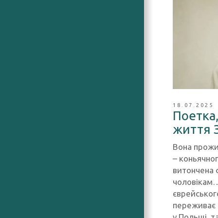
18.07.2025
Поетка,
життя 
Вона прожил
– коньячног
витончена 
чоловікам…
єврейськог
переживає р
у Польщі, та