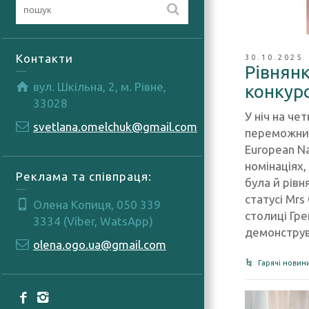
Контакти
30.10.2025
Рівнян
вул. Шкільна, 2, м. Рівне,
конкурс
33028
У ніч на ч
svetlana.omelchuk@gmail.com
переможниц
European Na
номінаціях,
Реклама та співпраця:
була й рівн
статусі Mrs
Олена Копиця, 050 339
столиці Гре
3334 (Viber, WatsApp)
демонструв
olena.ogo.ua@gmail.com
Гарячі новин