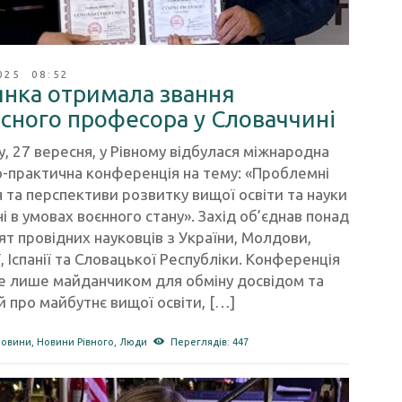
025 08:52
янка отримала звання
сного професора у Словаччині
у, 27 вересня, у Рівному відбулася міжнародна
-практична конференція на тему: «Проблемні
 та перспективи розвитку вищої освіти та науки
ні в умовах воєнного стану». Захід об’єднав понад
ят провідних науковців з України, Молдови,
, Іспанії та Словацької Республіки. Конференція
не лише майданчиком для обміну досвідом та
й про майбутнє вищої освіти, […]
новини
,
Новини Рівного
,
Люди
Переглядів: 447