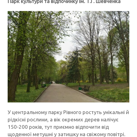
Парк культури та відпочинку ім. Т.Г. Шевченка
У центральному парку Рівного ростуть унікальні й
рідкісні рослини, а вік окремих дерев налічує
150-200 років, тут приємно відпочити від
щоденної метушні у затишку на свіжому повітрі.