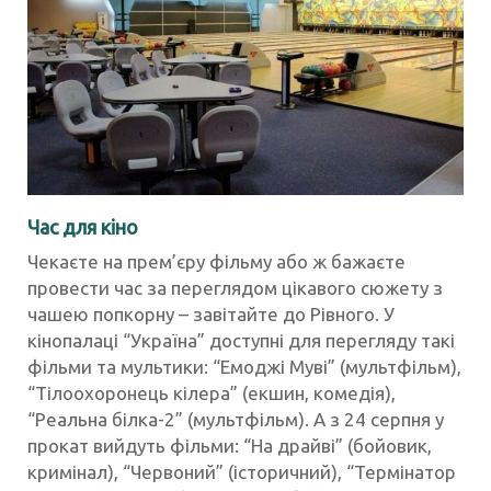
Час для кіно
Чекаєте на прем’єру фільму або ж бажаєте
провести час за переглядом цікавого сюжету з
чашею попкорну – завітайте до Рівного. У
кінопалаці “Україна” доступні для перегляду такі
фільми та мультики: “Емоджі Муві” (мультфільм),
“Тілоохоронець кілера” (екшин, комедія),
“Реальна білка-2” (мультфільм). А з 24 серпня у
прокат вийдуть фільми: “На драйві” (бойовик,
кримінал), “Червоний” (історичний), “Термінатор