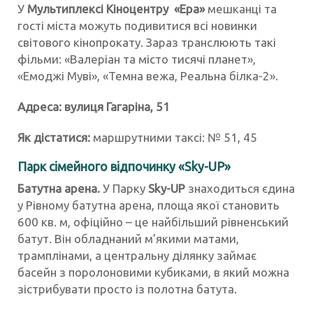
У
Мультиплексі Кіноцентру «Ера»
мешканці та
гості міста можуть подивитися всі новинки
світового кінопрокату. Зараз транслюють такі
фільми: «Валеріан та місто тисячі планет»,
«Емоджі Муві», «Темна вежа, Реальна білка-2».
Адреса: вулиця Гагаріна, 51
Як дістатися:
маршрутними таксі: № 51, 45
Парк сімейного відпочинку «Sky-UP»
Батутна арена
.
У Парку
Sky-UP
знаходиться єдина
у Рівному батутна арена, площа якої становить
600 кв. м, офіційно – це найбільший рівненський
батут. Він обладнаний м’якими матами,
трамплінами, а центральну ділянку займає
басейн з поролоновими кубиками, в який можна
зістрибувати просто із полотна батута.