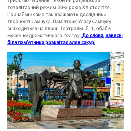
трилогію “Волинь”, якби не радянський
тоталітарний режим 30-х років XX століття.
Принаймні саме так вважають дослідники
творчості Самчука. Пам’ятник Уласу Самчуку
знаходиться на площі Театральній, 1, обабіч
музично-драматичного театру.
До слова, навесні
біля пам’ятника розквітає алея сакур.