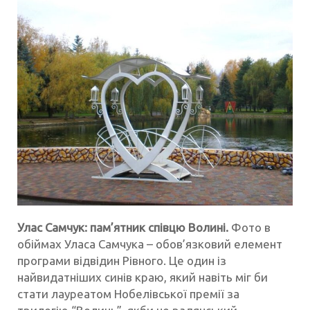
Улас Самчук: пам’ятник співцю Волині.
Фото в
обіймах Уласа Самчука – обов’язковий елемент
програми відвідин Рівного. Це один із
найвидатніших синів краю, який навіть міг би
стати лауреатом Нобелівської премії за