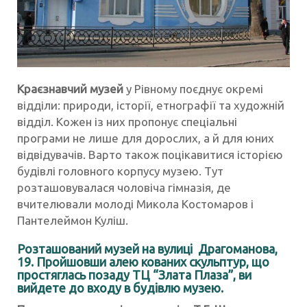
Краєзнавчий музей
у Рівному поєднує окремі
відділи: природи, історії, етнографії та художній
відділ. Кожен із них пропонує спеціальні
програми не лише для дорослих, а й для юних
відвідувачів. Варто також поцікавитися історією
будівлі головного корпусу музею. Тут
розташовувалася чоловіча гімназія, де
вчителювали молоді Микола Костомаров і
Пантелеймон Куліш.
Розташований музей на вулиці Драгоманова,
19. Пройшовши алею кованих скульптур, що
простяглась позаду ТЦ “Злата Плаза”, ви
вийдете до входу в будівлю музею.