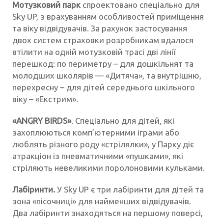
Мотузковий парк
спроектовано спеціально для
Sky UP, з врахуванням особливостей приміщення
та віку відвідувачів. За рахунок застосування
двох систем страховки розробникам вдалося
втілити на одній мотузковій трасі дві лінії
перешкод: по периметру – для дошкільнят та
молодших школярів — «Дитяча», та внутрішню,
перехресну – для дітей середнього шкільного
віку – «Екстрим».
«
ANGRY
BIRDS
»
. Спеціально для дітей, які
захоплюються комп’ютерними іграми або
люблять різного роду «стрілялки», у Парку діє
атракціон із пневматичними «пушками», які
стріляють невеликими поролоновими кульками.
Лабіринти.
У Sky UP є три лабіринти для дітей та
зона «пісочниці» для найменших відвідувачів.
Два лабіринти знаходяться на першому поверсі,