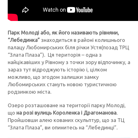
Парк Молоді або, як його називають рівняни,
“Лебединка”
знаходиться в районі колишнього
палацу Любомирських біля річки Устя(позад ТРЦ
“Злата Плаза”). Ця територія – одна з
найцікавіших у Рівному з точки зору відпочинку, а
зараз тут відроджують історію і, цілком
можливо, що згодом залишки замку
Любомирських стануть новою туристичною
родзинкою міста.
Озеро розташоване на території парку Молоді,
що
на розі вулиць Короленка і Драгоманова
.
Пройшовши алею кованих скульптур, що за ТЦ
“Злата Плаза”, ви опинитесь на “Лебединці”.