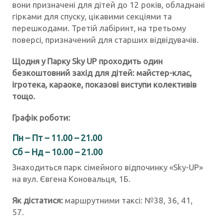
вони призначені для дітей до 12 років, обладнані
гірками для спуску, цікавими секціями та
перешкодами. Третій лабіринт, на третьому
поверсі, призначений для старших відвідувачів.
Щодня у Парку Sky UP
проходить один
безкоштовний захід для дітей: майстер-клас,
ігротека, караоке, показові виступи колективів
тощо.
Графік роботи:
Пн – Пт – 11.00 – 21.00
Сб – Нд – 10.00 – 21.00
Знаходиться парк сімейного відпочинку «Sky-UP»
на вул. Євгена Коновальця, 1Б.
Як дістатися:
маршрутними таксі: №38, 36, 41,
57.