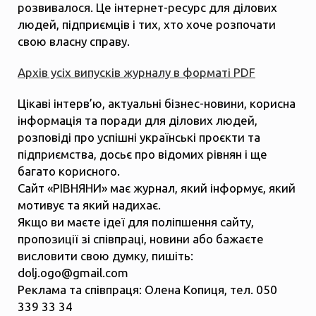
розвивалося. Це інтернет-ресурс для ділових
людей, підприємців і тих, хто хоче розпочати
свою власну справу.
Архів усіх випусків журналу в форматі PDF
Цікаві інтерв’ю, актуальні бізнес-новини, корисна
інформація та поради для ділових людей,
розповіді про успішні українські проєкти та
підприємства, досьє про відомих рівнян і ще
багато корисного.
Сайт «РІВНЯНИ» має журнал, який інформує, який
мотивує та який надихає.
Якщо ви маєте ідеї для поліпшення сайту,
пропозиції зі співпраці, новини або бажаєте
висловити свою думку, пишіть:
dolj.ogo@gmail.com
Реклама та співпраця: Олена Копиця, тел. 050
339 33 34