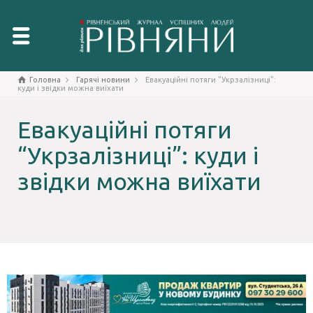
Головна
Гарячі новини
Евакуаційні потяги "Укрзалізниці":
куди і звідки можна виїхати
Евакуаційні потяги
“Укрзалізниці”: куди і
звідки можна виїхати