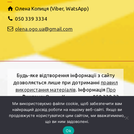
Олена Копиця (Viber, WatsApp)
050 339 3334
olena.ogo.ua@gmail.com
Будь-яке відтворення інформації з сайту
дозволяється лише при дотриманні
правил
використання матеріалів
. Інформація
Про
нас
.
Реклама:
Олена Копиця, тел. 050 339 33
34
olena.ogo.ua@gmail.com
.
Адреса
Ми використовуємо файли cookie, щоб забезпечити вам
найкращий досвід роботи на нашому веб-сайті. Якщо ви
редакції:
вулиця Шкільна, 2, Рівне, Рівненська
продовжуєте користуватися цим сайтом, ми вважатимемо,
область, 33000.
Електронна пошта:
що ви ним задоволені.
dolj.ogo@gmail.com
Ok