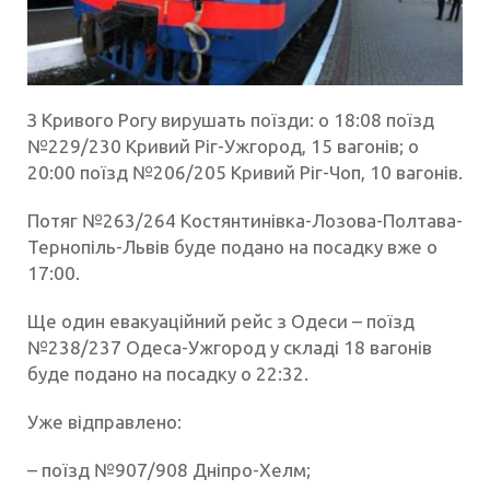
З Кривого Рогу вирушать поїзди: о 18:08 поїзд
№229/230 Кривий Ріг-Ужгород, 15 вагонів; о
20:00 поїзд №206/205 Кривий Ріг-Чоп, 10 вагонів.
Потяг №263/264 Костянтинівка-Лозова-Полтава-
Тернопіль-Львів буде подано на посадку вже о
17:00.
Ще один евакуаційний рейс з Одеси – поїзд
№238/237 Одеса-Ужгород у складі 18 вагонів
буде подано на посадку о 22:32.
Уже відправлено:
– поїзд №907/908 Дніпро-Хелм;