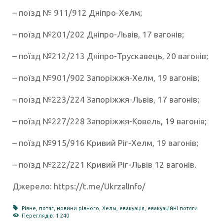
– поїзд № 911/912 Дніпро-Хелм;
– поїзд №201/202 Дніпро-Львів, 17 вагонів;
– поїзд №212/213 Дніпро-Трускавець, 20 вагонів;
– поїзд №901/902 Запоріжжя-Хелм, 19 вагонів;
– поїзд №223/224 Запоріжжя-Львів, 17 вагонів;
– поїзд №227/228 Запоріжжя-Ковель, 19 вагонів;
– поїзд №915/916 Кривий Ріг-Хелм, 19 вагонів;
– поїзд №222/221 Кривий Ріг-Львів 12 вагонів.
Джерело: https://t.me/UkrzalInfo/
Рівне
,
потяг
,
новини рівного
,
Хелм
,
евакуація
,
евакуаційні потяги
Переглядів: 1 240