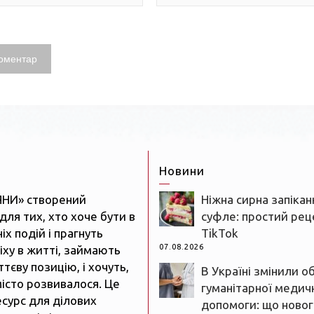
Новини
ЯНИ» створений
Ніжна сирна запікан
для тих, хто хоче бути в
суфле: простий реце
іх подій і прагнуть
TikTok
07.08.2026
іху в житті, займають
тєву позицію, і хочуть,
В Україні змінили о
істо розвивалося. Це
гуманітарної медич
есурс для ділових
допомоги: що новог