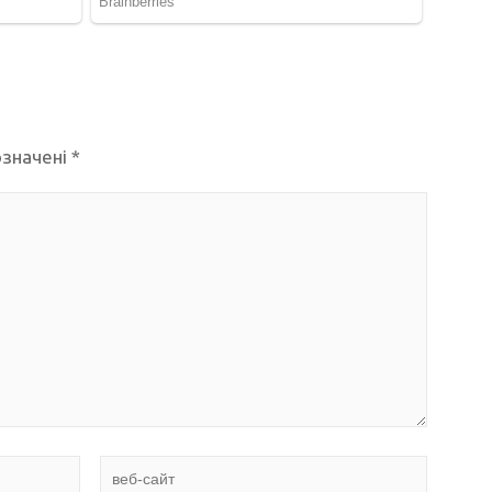
означені
*