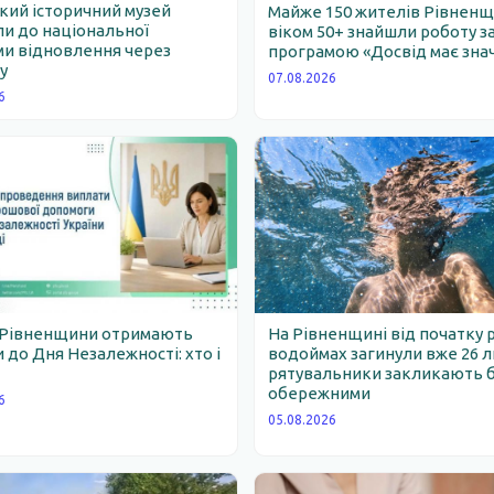
ий історичний музей
Майже 150 жителів Рівнен
и до національної
віком 50+ знайшли роботу з
и відновлення через
програмою «Досвід має зна
у
07.08.2026
6
 Рівненщини отримають
На Рівненщині від початку 
 до Дня Незалежності: хто і
водоймах загинули вже 26 
рятувальники закликають 
обережними
6
05.08.2026