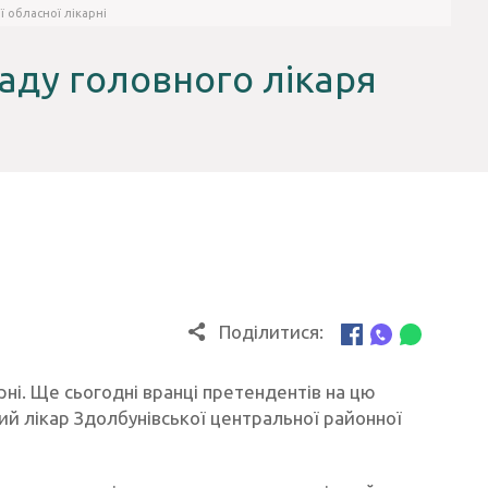
ї обласної лікарні
саду головного лікаря
Поділитися:
рні. Ще сьогодні вранці претендентів на цю
ний лікар Здолбунівської центральної районної