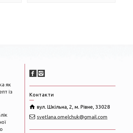
ка як
пт із
Контакти
вул. Шкільна, 2, м. Рівне, 33028
блік
svetlana.omelchuk@gmail.com
ної
о