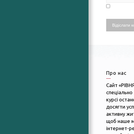
Про нас
Сайт «РІВН
спеціально 
курсі останн
досягти усп
активну жит
щоб наше м
інтернет-р