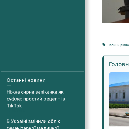
новини рівно
Головн
Останні новини
Ніжна сирна запіканка як
суфле: простий рецепт із
TikTok
07.08.2026
В Україні змінили облік
гуманітарної медичної