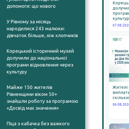
Корецьк
допомоги: що нового
долучил
07.08.2026
програм
культур
У Рівному за місяць
07.08.202
народилися 243 малюки:
дівчаток більше, ніж хлопчиків
07.08.2026
Корецький історичний музей
долучили до національної
програми відновлення через
культуру
07.08.2026
Майже 150 жителів
Жителі
виплати
Рівненщини віком 50+
скільки
знайшли роботу за програмою
06.08.202
«Досвід має значення»
07.08.2026
Піца з кабачка без важкого