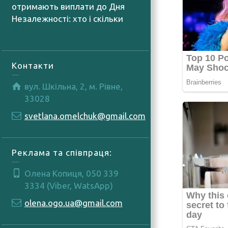
отримають виплати до Дня
Незалежності: хто і скільки
06.08.2026
Контакти
вул. Шкільна, 2, м. Рівне,
33028
svetlana.omelchuk@gmail.com
Реклама та співпраця:
Олена Копиця, 050 339
3334 (Viber, WatsApp)
olena.ogo.ua@gmail.com