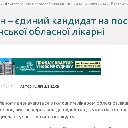
арячі новини
Хто він - єдиний кандидат на посаду головного лікаря Рівненсько
ін – єдиний кандидат на по
нської обласної лікарні
|
Автор:
Юлія Швидка
 14:49
Рівному визначаються з головним лікарем обласної ліка
 двоє, нині ж, через невідповідність документів, голов
дислав Сухляк знятий з конкурсу.