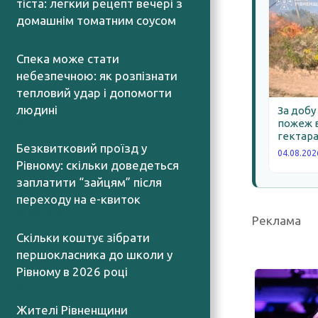
тіста: легкий рецепт вечері з
домашнім томатним соусом
06.08.2026
Спека може стати
небезпечною: як розпізнати
тепловий удар і допомогти
людині
За добу
пожеж в
06.08.2026
гектара
Безквитковий проїзд у
04.08.202
Рівному: скільки доведеться
заплатити “зайцям” після
переходу на е-квиток
06.08.2026
Реклама
Скільки коштує зібрати
першокласника до школи у
Рівному в 2026 році
06.08.2026
Жителі Рівненщини