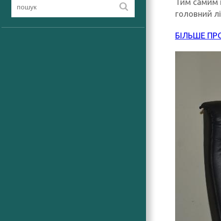
Тим самим н
головний лі
БІЛЬШЕ ПР