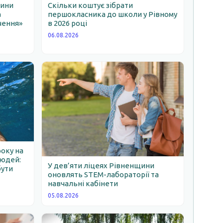
щини
Скільки коштує зібрати
а
першокласника до школи у Рівному
чення»
в 2026 році
06.08.2026
року на
людей:
У дев’яти ліцеях Рівненщини
бути
оновлять STEM-лабораторії та
навчальні кабінети
05.08.2026