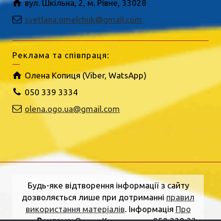
вул. Шкільна, 2, м. Рівне, 33028
svetlana.omelchuk@gmail.com
Реклама та співпраця:
Олена Копиця (Viber, WatsApp)
050 339 3334
olena.ogo.ua@gmail.com
Будь-яке відтворення інформації з сайту
дозволяється лише при дотриманні
правил
використання матеріалів
. Інформація
Про
нас
.
Реклама:
Олена Копиця, тел. 050 339 33