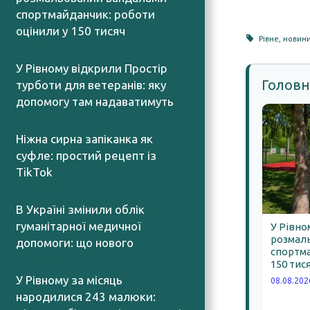
спортмайданчик: роботи
оцінили у 150 тисяч
Рівне
,
новини
08.08.2026
У Рівному відкрили Простір
Головн
турботи для ветеранів: яку
допомогу там надаватимуть
08.08.2026
Ніжна сирна запіканка як
суфле: простий рецепт із
TikTok
07.08.2026
В Україні змінили облік
гуманітарної медичної
У Рівно
розмал
допомоги: що нового
спортма
07.08.2026
150 тис
У Рівному за місяць
08.08.202
народилися 243 малюки: