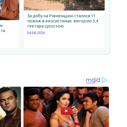
За добу на Рівненщині сталося 11
пожеж в екосистемах: вигоріло 3,4
ни
гектара сухостою
 та
04.08.2026