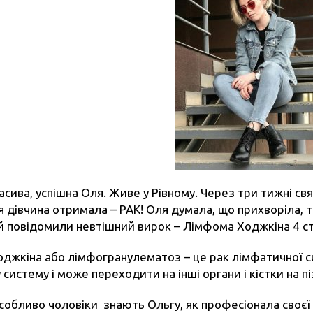
сива, успішна Оля. Живе у Рівному. Через три тижні свя
 дівчина отримала – РАК! Оля думала, що прихворіла, т
і й повідомили невтішний вирок – Лімфома Ходжкіна 4 ст
джкіна або лімфогранулематоз – це рак лімфатичної си
систему і може переходити на інші органи і кістки на піз
особливо чоловіки знають Ольгу, як професіонала своєї с