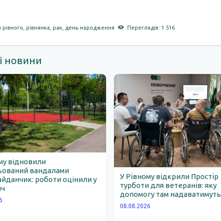
 рівного
,
рівнянка
,
рак
,
день народження
Переглядів: 1 516
і новини
му відновили
ьований вандалами
У Рівному відкрили Простір
йданчик: роботи оцінили у
турботи для ветеранів: яку
яч
допомогу там надаватимут
6
08.08.2026