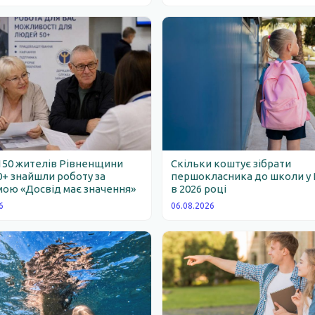
150 жителів Рівненщини
Скільки коштує зібрати
0+ знайшли роботу за
першокласника до школи у 
ою «Досвід має значення»
в 2026 році
6
06.08.2026