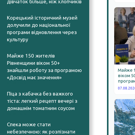
дівчаток більше, ніж хлопчиків
07.08.2026
Корецький історичний музей
долучили до національної
програми відновлення через
культуру
07.08.2026
Майже 150 жителів
Рівненщини віком 50+
знайшли роботу за програмою
Майже 
віком 5
«Досвід має значення»
програм
07.08.2026
07.08.202
Піца з кабачка без важкого
тіста: легкий рецепт вечері з
домашнім томатним соусом
06.08.2026
Спека може стати
небезпечною: як розпізнати