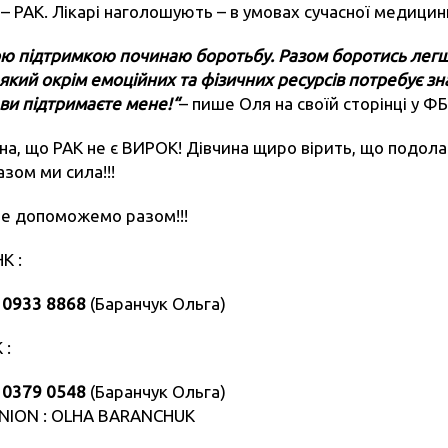
 – РАК. Лікарі наголошують – в умовах сучасної медици
ю підтримкою починаю боротьбу. Разом боротись легше
 який окрім емоційних та фізичних ресурсів потребує з
 ви підтримаєте мене!
“
– пише Оля на своїй сторінці у ФБ
на, що РАК не є ВИРОК! Дівчина щиро вірить, що подола
азом ми сила!!!
е допоможемо разом!!!
К :
 0933 8868
(Баранчук Ольга)
 :
 0379 0548
(Баранчук Ольга)
NION : OLHA BARANCHUK