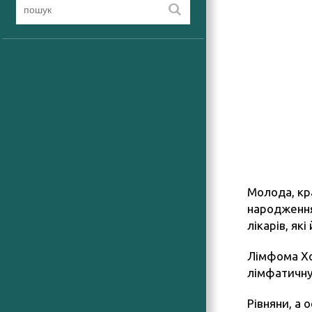
Молода, кра
народження
лікарів, як
Лімфома Хо
лімфатичну 
Рівняни, а 