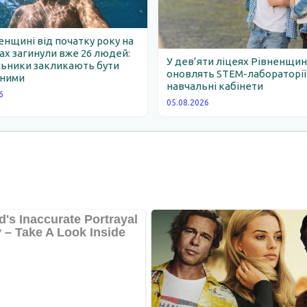
енщині від початку року на
х загинули вже 26 людей:
У дев’яти ліцеях Рівненщи
льники закликають бути
оновлять STEM-лабораторії
ними
навчальні кабінети
6
05.08.2026