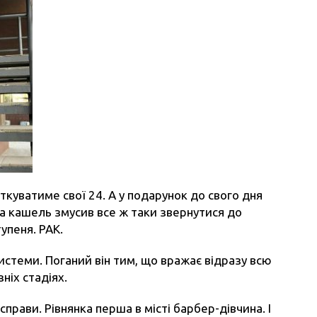
ткуватиме свої 24. А у подарунок до свого дня
а кашель змусив все ж таки звернутися до
упеня. РАК.
стеми. Поганий він тим, що вражає відразу всю
ніх стадіях.
прави. Рівнянка перша в місті барбер-дівчина. І