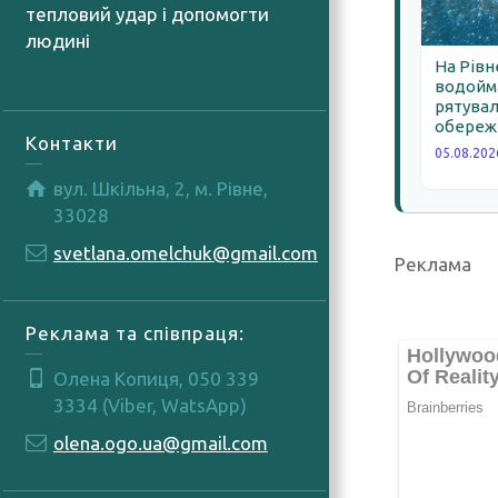
тепловий удар і допомогти
людині
06.08.2026
На Рівн
водойма
рятува
обереж
Контакти
05.08.202
вул. Шкільна, 2, м. Рівне,
33028
svetlana.omelchuk@gmail.com
Реклама
Реклама та співпраця:
Олена Копиця, 050 339
3334 (Viber, WatsApp)
olena.ogo.ua@gmail.com