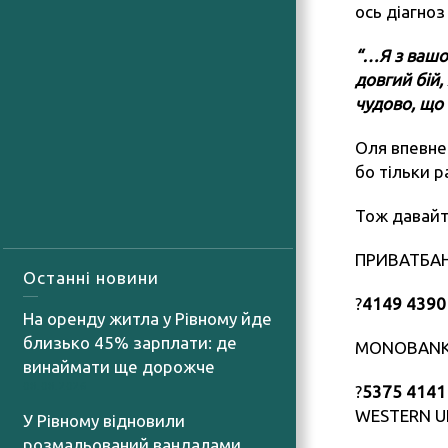
ось діагноз
“…Я з вашо
довгий бій,
чудово, що
Оля впевне
бо тільки р
Тож давайт
ПРИВАТБАН
Останні новини
?
4149 4390
На оренду житла у Рівному йде
близько 45% зарплати: де
MONOBANK
винаймати ще дорожче
08.08.2026
?
5375 4141
WESTERN U
У Рівному відновили
розмальований вандалами