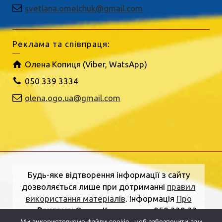
svetlana.omelchuk@gmail.com
Реклама та співпраця:
Олена Копиця (Viber, WatsApp)
050 339 3334
olena.ogo.ua@gmail.com
Будь-яке відтворення інформації з сайту
дозволяється лише при дотриманні
правил
використання матеріалів
. Інформація
Про
нас
.
Реклама:
Олена Копиця, тел. 050 339 33
Ми використовуємо файли cookie, щоб забезпечити вам