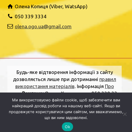
Олена Копиця (Viber, WatsApp)
050 339 3334
olena.ogo.ua@gmail.com
Будь-яке відтворення інформації з сайту
дозволяється лише при дотриманні
правил
використання матеріалів
. Інформація
Про
нас
.
Реклама:
Олена Копиця, тел. 050 339 33
34
olena.ogo.ua@gmail.com
.
Адреса
Ми використовуємо файли cookie, щоб забезпечити вам
найкращий досвід роботи на нашому веб-сайті. Якщо ви
редакції:
вулиця Шкільна, 2, Рівне, Рівненська
продовжуєте користуватися цим сайтом, ми вважатимемо,
область, 33000.
Електронна пошта:
що ви ним задоволені.
dolj.ogo@gmail.com
Ok