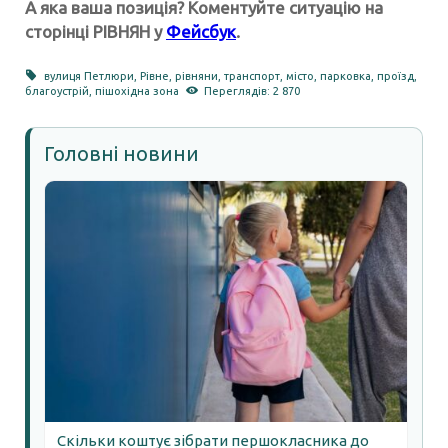
А яка ваша позиція? Коментуйте ситуацію на
сторінці РІВНЯН у
Фейсбук
.
вулиця Петлюри
,
Рівне
,
рівняни
,
транспорт
,
місто
,
парковка
,
проїзд
,
благоустрій
,
пішохідна зона
Переглядів: 2 870
Головні новини
Скільки коштує зібрати першокласника до