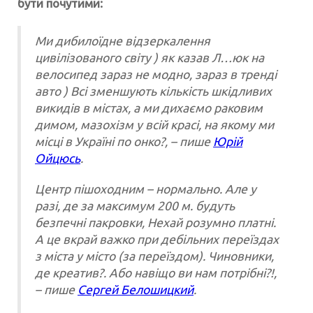
бути почутими:
М
и дибилоїдне відзеркалення
цивілізованого світу ) як казав Л…юк на
велосипед зараз не модно, зараз в тренді
авто ) Всі зменшують кількість шкідливих
викидів в містах, а ми дихаємо раковим
димом, мазохізм у всій красі, на якому ми
місці в Україні по онко?, – пише
Юрій
Ойцюсь
.
Центр пішоходним – нормально. Але у
разі, де за максимум 200 м. будуть
безпечні пакровки, Нехай розумно платні.
А це вкрай важко при дебільних переїздах
з міста у місто (за переїздом). Чиновники,
де креатив?. Або навіщо ви нам потрібні?!,
– пише
Сергей Белошицкий
.