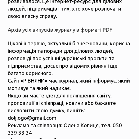
розвивалося. Це інтернет-ресурс для ділових
людей, підприємців і тих, хто хоче розпочати
свою власну справу.
Архів усіх випусків журналу в форматі PDF
Цікаві інтерв’ю, актуальні бізнес-новини, корисна
інформація та поради для ділових людей,
розповіді про успішні українські проєкти та
підприємства, досьє про відомих рівнян і ще
багато корисного.
Сайт «РІВНЯНИ» має журнал, який інформує, який
мотивує та який надихає.
Якщо ви маєте ідеї для поліпшення сайту,
пропозиції зі співпраці, новини або бажаєте
висловити свою думку, пишіть:
dolj.ogo@gmail.com
Реклама та співпраця: Олена Копиця, тел. 050
339 33 34