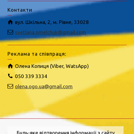
Контакти
вул. Шкільна, 2, м. Рівне, 33028
svetlana.omelchuk@gmail.com
Реклама та співпраця:
Олена Копиця (Viber, WatsApp)
050 339 3334
olena.ogo.ua@gmail.com
Будь-яке відтворення інформації з сайту