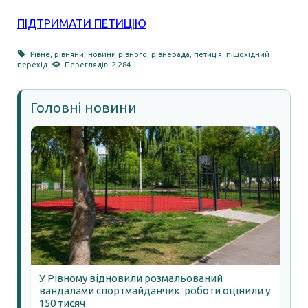
ПІДТРИМАТИ ПЕТИЦІЮ
Рівне
,
рівняни
,
новини рівного
,
рівнерада
,
петиція
,
пішохідний
перехід
Переглядів: 2 284
Головні новини
У Рівному відновили розмальований
вандалами спортмайданчик: роботи оцінили у
150 тисяч