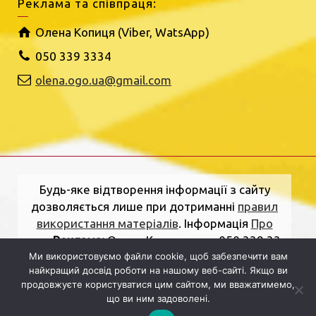
Реклама та співпраця:
Олена Копиця (Viber, WatsApp)
050 339 3334
olena.ogo.ua@gmail.com
Будь-яке відтворення інформації з сайту
дозволяється лише при дотриманні
правил
використання матеріалів
. Інформація
Про
нас
.
Реклама:
Олена Копиця, тел. 050 339 33
Ми використовуємо файли cookie, щоб забезпечити вам
34
olena.ogo.ua@gmail.com
.
Адреса
найкращий досвід роботи на нашому веб-сайті. Якщо ви
редакції:
вулиця Шкільна, 2, Рівне, Рівненська
продовжуєте користуватися цим сайтом, ми вважатимемо,
область, 33000.
Електронна пошта:
що ви ним задоволені.
dolj.ogo@gmail.com