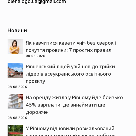
olena.ogo.ua@gmail.com
Новини
Як навчитися казати «ні» без сварок і
почуття провини: 7 простих правил
08.08.2026
Рівненський ліцей увійшов до трійки
лідерів всеукраїнського освітнього
проєкту
08.08.2026
На оренду житла у Рівному йде близько
45% зарплати: де винаймати ще
дорожче
08.08.2026
У Рівному відновили розмальований
вандалами спортмайданчик: роботи