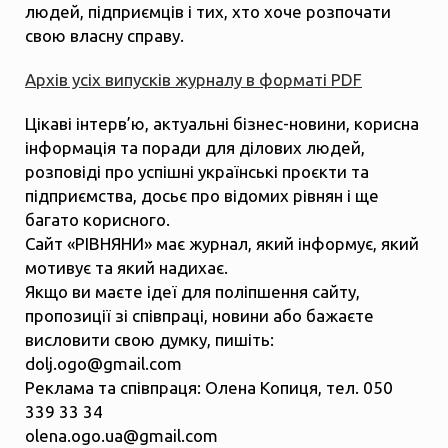
людей, підприємців і тих, хто хоче розпочати
свою власну справу.
Архів усіх випусків журналу в форматі PDF
Цікаві інтерв’ю, актуальні бізнес-новини, корисна
інформація та поради для ділових людей,
розповіді про успішні українські проєкти та
підприємства, досьє про відомих рівнян і ще
багато корисного.
Сайт «РІВНЯНИ» має журнал, який інформує, який
мотивує та який надихає.
Якщо ви маєте ідеї для поліпшення сайту,
пропозиції зі співпраці, новини або бажаєте
висловити свою думку, пишіть:
dolj.ogo@gmail.com
Реклама та співпраця: Олена Копиця, тел. 050
339 33 34
olena.ogo.ua@gmail.com