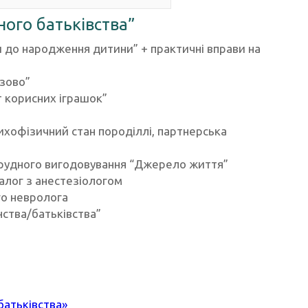
ного батьківства”
ки до народження дитини” + практичні вправи на
азово”
 корисних іграшок”
сихофізичний стан породіллі, партнерська
 грудного вигодовування “Джерело життя”
іалог з анестезіологом
го невролога
ства/батьківства”
батьківства»