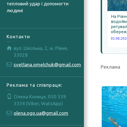
тепловий удар і допомогти
людині
На Рівн
06.08.2026
водойма
рятува
обереж
Контакти
05.08.202
вул. Шкільна, 2, м. Рівне,
33028
svetlana.omelchuk@gmail.com
Реклама
Реклама та співпраця:
Олена Копиця, 050 339
3334 (Viber, WatsApp)
olena.ogo.ua@gmail.com