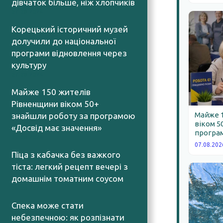
дівчаток більше, ніж хлопчиків
07.08.2026
Корецький історичний музей
долучили до національної
програми відновлення через
культуру
07.08.2026
Майже 150 жителів
Рівненщини віком 50+
Майже 
знайшли роботу за програмою
віком 5
«Досвід має значення»
програм
07.08.2026
07.08.202
Піца з кабачка без важкого
тіста: легкий рецепт вечері з
домашнім томатним соусом
06.08.2026
Спека може стати
небезпечною: як розпізнати