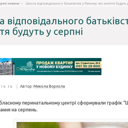
арячі новини
Школа відповідального батьківства у Рівному: які заняття будуть 
 відповідального батьківств
тя будуть у серпні
|
Автор:
Микола Ворхола
 16:16
бласному перинатальному центрі сформували графік “Ш
ання на серпень.