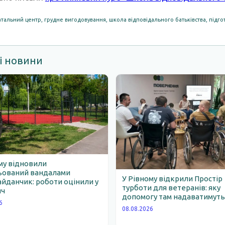
тальний центр
,
грудне вигодовування
,
школа відповідального батьківства
,
підго
і новини
му відновили
ьований вандалами
У Рівному відкрили Простір
йданчик: роботи оцінили у
турботи для ветеранів: яку
яч
допомогу там надаватимут
6
08.08.2026