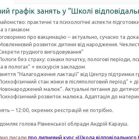
ий графік занять у “Школі відповідаль
найомство: практичні та психологічні аспекти підготов
та з гамаком
оговоримо про вакцинацію – актуально, сучасно та док
Мовленнєвий розвиток дитини від народження. Чеклист
Секрети грудного вигодовування”
Пологи без страху: ознаки початку, пологові періоди, п
а в пологах” + екскурсія закладом
аняття “Налагодження лактації” від Центру підтримки
Психофізичний стан жінки в післяпологовий період” + д
Новонароджений малюк”. Актуальні питання до дитячо
Психофізичний розвиток малюка. Адаптація до материн
ять – 12:00, окремих реєстрацій не потрібно.
ідомляє голова Рівненської облради Андрій Карауш.
вно писали
про липневий курс «Школа відповідального 