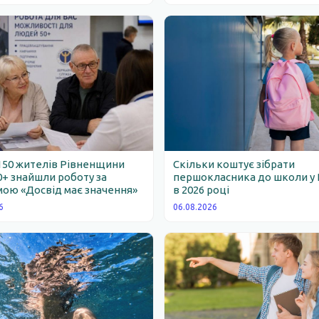
150 жителів Рівненщини
Скільки коштує зібрати
0+ знайшли роботу за
першокласника до школи у 
ою «Досвід має значення»
в 2026 році
6
06.08.2026