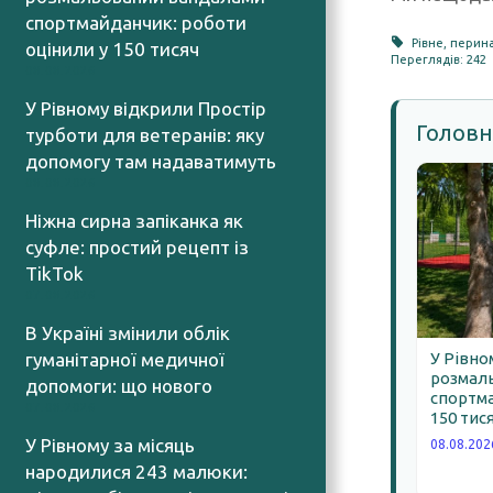
спортмайданчик: роботи
Рівне
,
перина
оцінили у 150 тисяч
Переглядів: 242
08.08.2026
У Рівному відкрили Простір
Головн
турботи для ветеранів: яку
допомогу там надаватимуть
08.08.2026
Ніжна сирна запіканка як
суфле: простий рецепт із
TikTok
07.08.2026
В Україні змінили облік
гуманітарної медичної
У Рівно
розмал
допомоги: що нового
спортма
07.08.2026
150 тис
У Рівному за місяць
08.08.202
народилися 243 малюки: