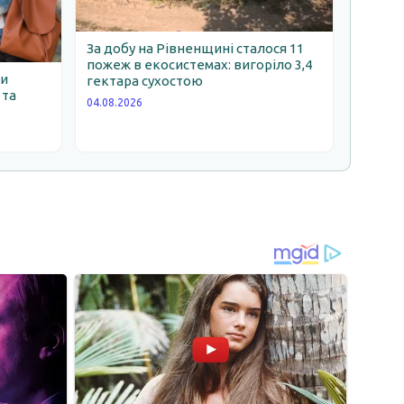
За добу на Рівненщині сталося 11
пожеж в екосистемах: вигоріло 3,4
ни
гектара сухостою
 та
04.08.2026