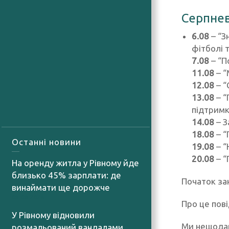
Серпнев
6.08
– “З
фітболі 
7.08
– “П
11.08
– “
12.08
– “
13.08
– “
підтримк
14.08
– З
18.08
– “
Останні новини
19.08
– “
20.08
– “
На оренду житла у Рівному йде
близько 45% зарплати: де
Початок зан
винаймати ще дорожче
08.08.2026
Про це пов
У Рівному відновили
Ми нещода
розмальований вандалами