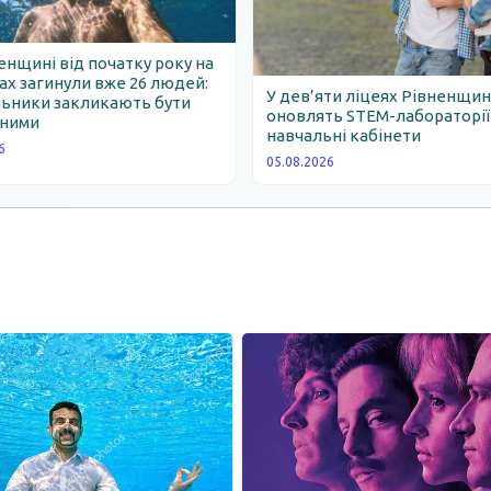
енщині від початку року на
х загинули вже 26 людей:
У дев’яти ліцеях Рівненщи
льники закликають бути
оновлять STEM-лабораторії
ними
навчальні кабінети
6
05.08.2026