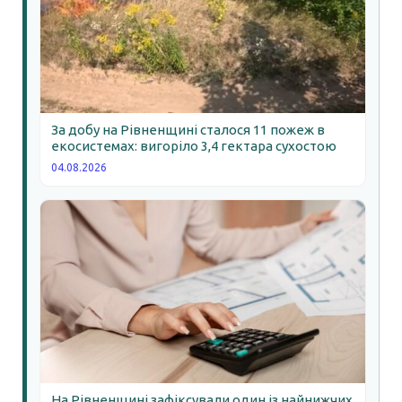
За добу на Рівненщині сталося 11 пожеж в
екосистемах: вигоріло 3,4 гектара сухостою
04.08.2026
На Рівненщині зафіксували один із найнижчих