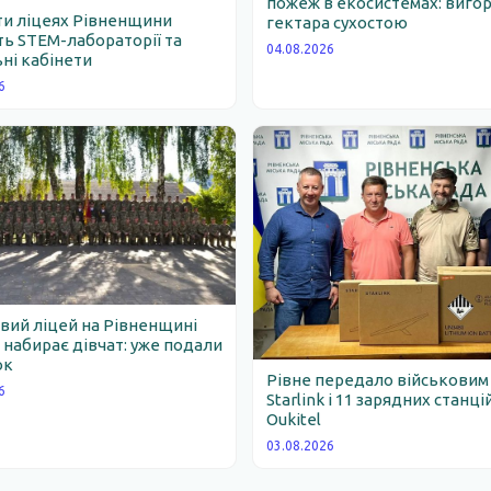
пожеж в екосистемах: вигор
ти ліцеях Рівненщини
гектара сухостою
ь STEM-лабораторії та
04.08.2026
ні кабінети
6
вий ліцей на Рівненщині
набирає дівчат: уже подали
ок
Рівне передало військовим
6
Starlink і 11 зарядних станці
Oukitel
03.08.2026