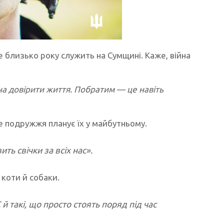
е близько року служить на Сумщині. Каже, війна
жна довірити життя. Побратим — це навіть
е подружжя планує їх у майбутньому.
ь свічки за всіх нас».
 коти й собаки.
 й такі, що просто стоять поряд під час