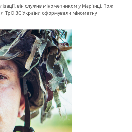
лізації, він служив мінометником у Мар’їнці. Тож
Сил ТрО ЗС України сформували мінометну