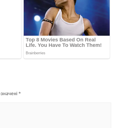
означені
*