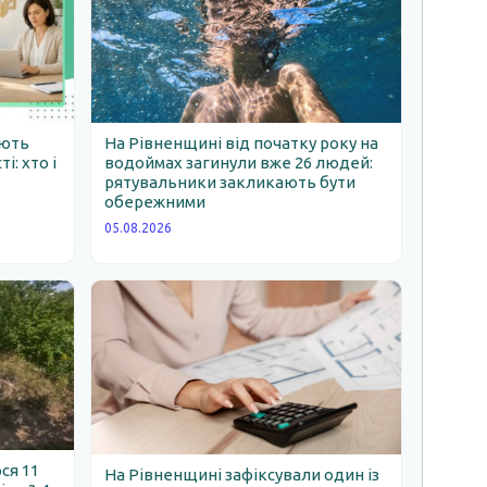
ають
На Рівненщині від початку року на
: хто і
водоймах загинули вже 26 людей:
рятувальники закликають бути
обережними
05.08.2026
ся 11
На Рівненщині зафіксували один із