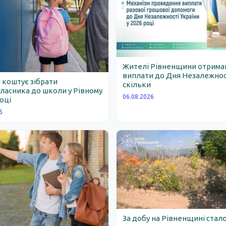
Жителі Рівненщини отрим
виплати до Дня Незалежності
 коштує зібрати
скільки
асника до школи у Рівному
06.08.2026
році
6
За добу на Рівненщині стало