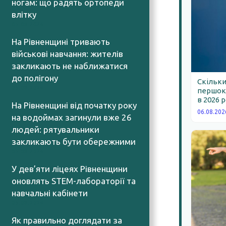
ногам: що радять ортопеди
влітку
05.08.2026
На Рівненщині тривають
військові навчання: жителів
закликають не наближатися
до полігону
Скільки
05.08.2026
першокл
в 2026 
На Рівненщині від початку року
06.08.202
на водоймах загинули вже 26
людей: рятувальники
закликають бути обережними
05.08.2026
У дев’яти ліцеях Рівненщини
оновлять STEM-лабораторії та
навчальні кабінети
05.08.2026
Як правильно доглядати за