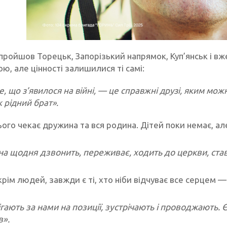
 пройшов Торецьк, Запорізький напрямок, Куп’янськ і вж
ю, але цінності залишилися ті самі:
, що з’явилося на війні, — це справжні друзі, яким мо
 рідний брат».
ого чекає дружина та вся родина. Дітей поки немає, ал
а щодня дзвонить, переживає, ходить до церкви, ставит
крім людей, завжди є ті, хто ніби відчуває все серцем —
гають за нами на позиції, зустрічають і проводжають. Є
в».