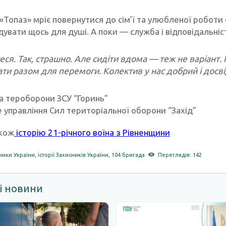
и «Топаз» мріє повернутися до сім’ї та улюбленої робо
дувати щось для душі. А поки — служба і відповідальніс
теся. Так, страшно. Але сидіти вдома — теж не варіант
ти разом для перемоги. Колектив у нас добрий і досв
а тероборони ЗСУ “Горинь”
 управління Сил територіальної оборони “Захід”
кож
історію 21-річного воїна з Рівненщини
ники України
,
історії Захисників України
,
104 бригада
Переглядів: 142
і новини