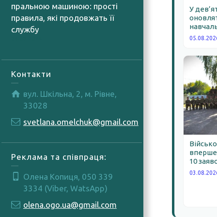
пральною машиною: прості
У дев’я
правила, які продовжать її
оновлят
навчаль
службу
05.08.202
04.08.2026
Контакти
вул. Шкільна, 2, м. Рівне,
33028
svetlana.omelchuk@gmail.com
Військо
вперше 
Реклама та співпраця:
10 заяв
03.08.202
Олена Копиця, 050 339
3334 (Viber, WatsApp)
olena.ogo.ua@gmail.com