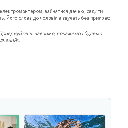
ти електромонтером, зайнятися дачею, садити
ть. Його слова до чоловіків звучать без прикрас:
. Приєднуйтесь: навчимо, покажемо і будемо
ідчений».