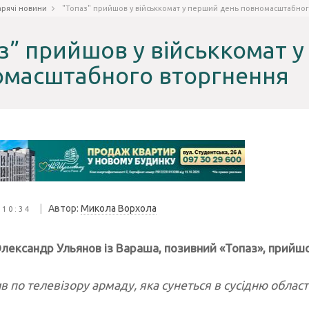
арячі новини
"Топаз" прийшов у військкомат у перший день повномасштабно
з” прийшов у військкомат 
омасштабного вторгнення
|
Автор:
Микола Ворхола
 10:34
Олександр Ульянов із Вараша, позивний «Топаз», прийшо
 по телевізору армаду, яка сунеться в сусідню область