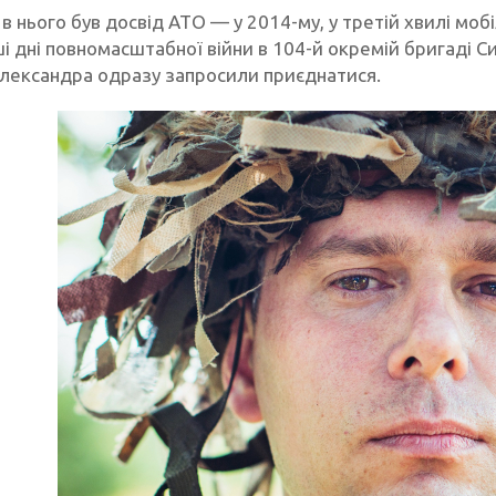
в нього був досвід АТО — у 2014-му, у третій хвилі мобі
ші дні повномасштабної війни в 104-й окремій бригаді 
лександра одразу запросили приєднатися.