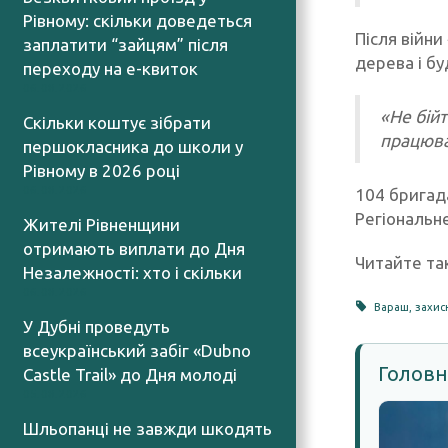
Рівному: скільки доведеться
Після війн
заплатити “зайцям” після
дерева і бу
переходу на е-квиток
06.08.2026
«Не бій
Скільки коштує зібрати
працюва
першокласника до школи у
Рівному в 2026 році
06.08.2026
104 бригад
Регіональне
Жителі Рівненщини
отримають виплати до Дня
Читайте та
Незалежності: хто і скільки
06.08.2026
Вараш
,
захис
У Дубні проведуть
всеукраїнський забіг «Dubno
Головн
Castle Trail» до Дня молоді
05.08.2026
Шльопанці не завжди шкодять