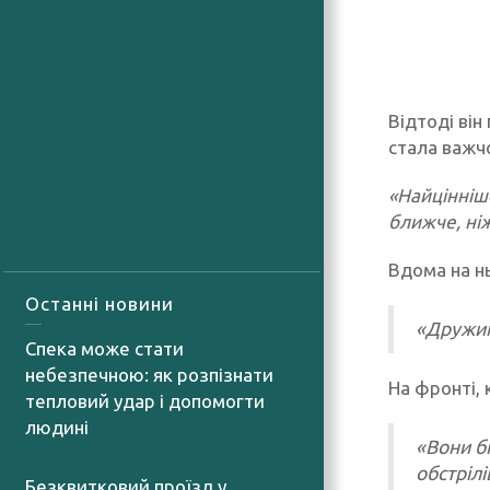
Відтоді він
стала важчо
«Найцінніше
ближче, ніж
Вдома на нь
Останні новини
«Дружин
Спека може стати
небезпечною: як розпізнати
На фронті, 
тепловий удар і допомогти
людині
«Вони бі
06.08.2026
обстрілі
Безквитковий проїзд у