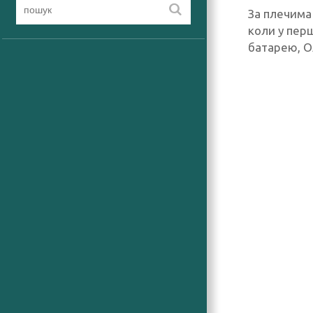
За плечима 
коли у пер
батарею, О