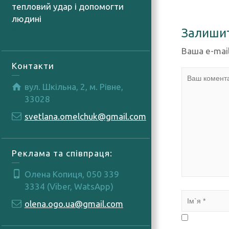
тепловий удар і допомогти
людині
06.08.2026
Залиши
Ваша e-mai
Контакти
вул. Шкільна, 2, м. Рівне,
33028
svetlana.omelchuk@gmail.com
Реклама та співпраця:
Олена Копиця, 050 339
3334 (Viber, WatsApp)
olena.ogo.ua@gmail.com