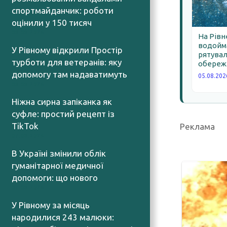
спортмайданчик: роботи
оцінили у 150 тисяч
08.08.2026
На Рівн
водойма
У Рівному відкрили Простір
рятува
турботи для ветеранів: яку
обереж
допомогу там надаватимуть
05.08.202
08.08.2026
Ніжна сирна запіканка як
суфле: простий рецепт із
TikTok
Реклама
07.08.2026
В Україні змінили облік
гуманітарної медичної
допомоги: що нового
07.08.2026
У Рівному за місяць
народилися 243 малюки: