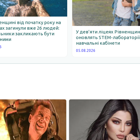
енщині від початку року на
х загинули вже 26 людей:
У дев’яти ліцеях Рівненщи
льники закликають бути
оновлять STEM-лабораторії
ними
навчальні кабінети
6
05.08.2026