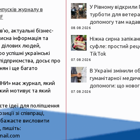
У Рівному відкрили 
випусків журналу в
турботи для ветеран
DF
допомогу там нада
08.08.2026
рв’ю, актуальні бізнес-
рисна інформація та
Ніжна сирна запікан
 ділових людей,
суфле: простий реце
ро успішні українські
TikTok
підприємства, досьє про
07.08.2026
нян і ще багато
В Україні змінили о
гуманітарної медич
ЯНИ» має журнал, який
допомоги: що новог
який мотивує та який
07.08.2026
єте ідеї для поліпшення
зиції зі співпраці,
 бажаєте висловити
 пишіть:
mail.com