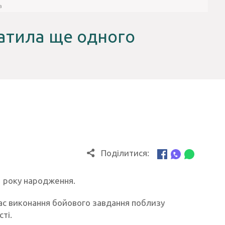
а
ратила ще одного
Поділитися:
 року народження.
 час виконання бойового завдання поблизу
ті.