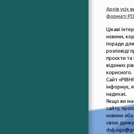
Архів усіх 
форматі P
Цікаві інте
новини, ко
поради для
розповіді п
проєкти та 
відомих рів
корисного.
Сайт «РІВН
інформує, 
надихає.
Якщо ви ма
сайту, пропо
новини або
свою думку,
dolj.ogo@g