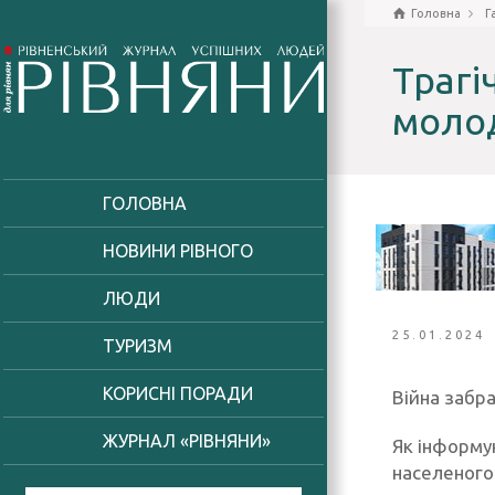
Головна
Г
Трагі
молод
ГОЛОВНА
НОВИНИ РІВНОГО
ЛЮДИ
25.01.2024
ТУРИЗМ
КОРИСНІ ПОРАДИ
Війна забр
ЖУРНАЛ «РІВНЯНИ»
Як інформую
населеного 