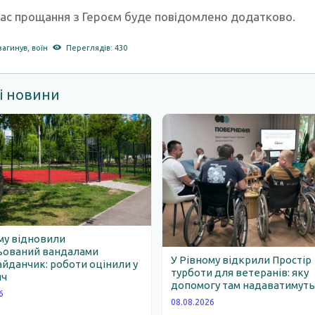
 час прощання з Героєм буде повідомлено додатково.
загинув
,
воїн
Переглядів: 430
і новини
му відновили
ьований вандалами
У Рівному відкрили Простір
йданчик: роботи оцінили у
турботи для ветеранів: яку
яч
допомогу там надаватимут
6
08.08.2026