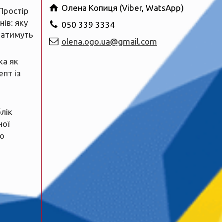
Олена Копиця (Viber, WatsApp)
Простір
ів: яку
050 339 3334
ватимуть
olena.ogo.ua@gmail.com
ка як
пт із
блік
ної
о