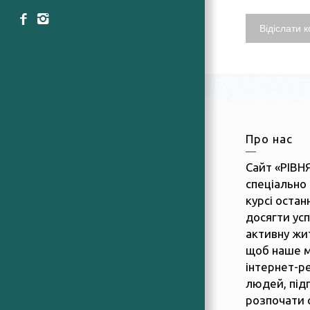
Про нас
Сайт «РІВН
спеціально 
курсі останн
досягти усп
активну жит
щоб наше м
інтернет-р
людей, підп
розпочати 