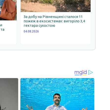
За добу на Рівненщині сталося 11
пожеж в екосистемах: вигоріло 3,4
ни
гектара сухостою
 та
04.08.2026