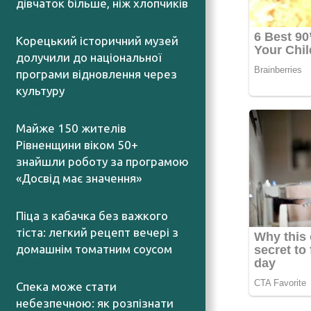
дівчаток більше, ніж хлопчиків
07.08.2026
Корецький історичний музей
долучили до національної
програми відновлення через
культуру
07.08.2026
Майже 150 жителів
Рівненщини віком 50+
знайшли роботу за програмою
«Досвід має значення»
07.08.2026
Піца з кабачка без важкого
тіста: легкий рецепт вечері з
домашнім томатним соусом
06.08.2026
Спека може стати
небезпечною: як розпізнати