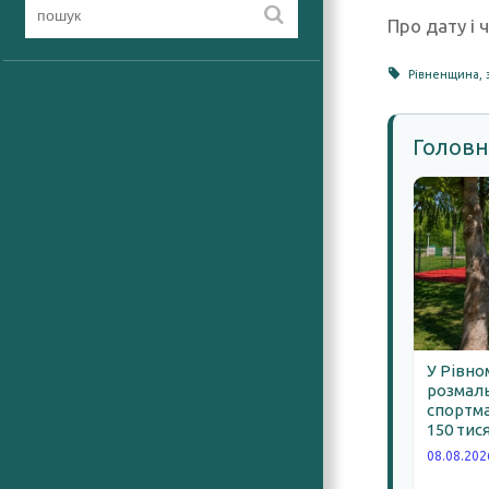
Про дату і
Рівненщина
,
Головн
У Рівно
розмал
спортма
150 тис
08.08.202