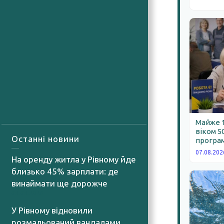
Майже 
віком 5
Останні новини
програм
07.08.202
На оренду житла у Рівному йде
близько 45% зарплати: де
винаймати ще дорожче
08.08.2026
У Рівному відновили
розмальований вандалами