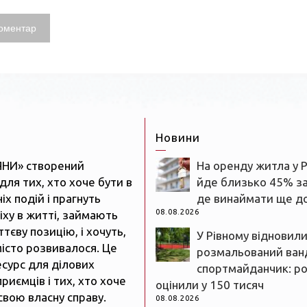
Новини
ЯНИ» створений
На оренду житла у 
для тих, хто хоче бути в
йде близько 45% з
іх подій і прагнуть
де винаймати ще д
08.08.2026
іху в житті, займають
тєву позицію, і хочуть,
У Рівному відновил
істо розвивалося. Це
розмальований ван
есурс для ділових
спортмайданчик: р
риємців і тих, хто хоче
оцінили у 150 тисяч
свою власну справу.
08.08.2026