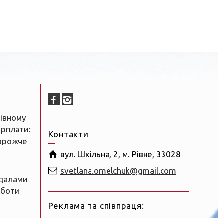
Рівному
арплати:
Контакти
орожче
вул. Шкільна, 2, м. Рівне, 33028
и
svetlana.omelchuk@gmail.com
далами
оботи
Реклама та співпраця: