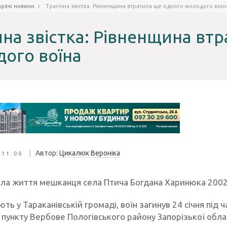
арячі новини
Трагічна звістка: Рівненщина втратила ще одного молодого воїн
чна звістка: Рівненщина вт
ого воїна
|
Автор:
Цикалюк Вероніка
 11:00
ала життя мешканця села Птича Богдана Харинюка 2002
ть у Тараканівській громаді, воїн загинув 24 січня під
пункту Вербове Пологівського району Запорізької облас