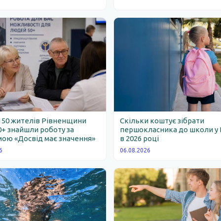
150 жителів Рівненщини
Скільки коштує зібрати
0+ знайшли роботу за
першокласника до школи у 
ою «Досвід має значення»
в 2026 році
6
06.08.2026