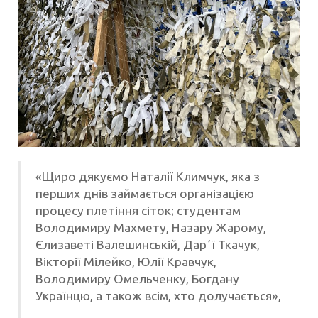
«Щиро дякуємо Наталії Климчук, яка з
перших днів займається організацією
процесу плетіння сіток; студентам
Володимиру Махмету, Назару Жарому,
Єлизаветі Валешинській, Дарʼї Ткачук,
Вікторії Мілейко, Юлії Кравчук,
Володимиру Омельченку, Богдану
Українцю, а також всім, хто долучається»,