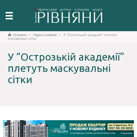
Головна
Гарячі новини
У "Острозькій академії" плетуть
маскувальні сітки
У “Острозькій академії”
плетуть маскувальні
сітки