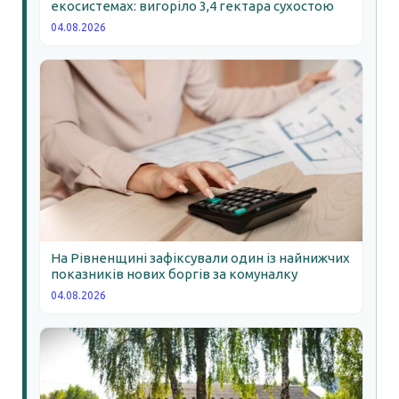
екосистемах: вигоріло 3,4 гектара сухостою
04.08.2026
На Рівненщині зафіксували один із найнижчих
показників нових боргів за комуналку
04.08.2026