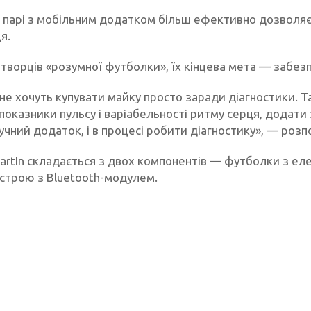
 парі з мобільним додатком більш ефективно дозволяє 
я.
 творців «розумної футболки», їх кінцева мета — забез
не хочуть купувати майку просто заради діагностики. Т
показники пульсу і варіабельності ритму серця, додати 
учний додаток, і в процесі робити діагностику», — розп
artIn складається з двох компонентів — футболки з ел
истрою з Bluetooth-модулем.