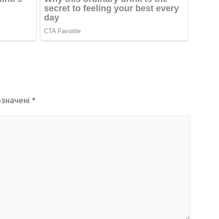
означені
*