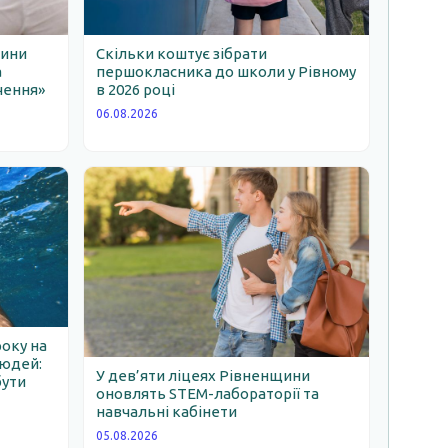
щини
Скільки коштує зібрати
а
першокласника до школи у Рівному
чення»
в 2026 році
06.08.2026
року на
людей:
У дев’яти ліцеях Рівненщини
бути
оновлять STEM-лабораторії та
навчальні кабінети
05.08.2026