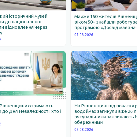
ий історичний музей
Майже 150 жителів Рівнен
и до національної
віком 50+ знайшли роботу з
и відновлення через
програмою «Досвід має зна
у
07.08.2026
6
 Рівненщини отримають
На Рівненщині від початку 
 до Дня Незалежності: хто і
водоймах загинули вже 26 
рятувальники закликають 
обережними
6
05.08.2026