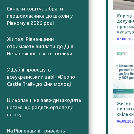
Скільки коштує зібрати
першокласника до школи у
Корецьк
долучил
Рівному в 2026 році
програм
06.08.2026
культур
Жителі Рівненщини
07.08.202
отримають виплати до Дня
Незалежності: хто і скільки
06.08.2026
У Дубні проведуть
всеукраїнський забіг «Dubno
Castle Trail» до Дня молоді
05.08.2026
Шльопанці не завжди шкодять
Жителі
ногам: що радять ортопеди
виплати
влітку
скільки
05.08.2026
06.08.202
На Рівненщині тривають