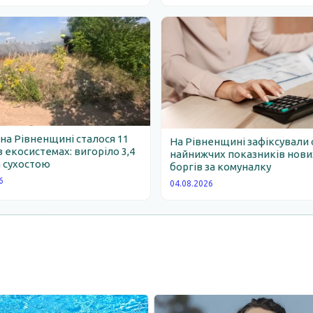
 на Рівненщині сталося 11
На Рівненщині зафіксували 
 екосистемах: вигоріло 3,4
найнижчих показників нови
 сухостою
боргів за комуналку
6
04.08.2026