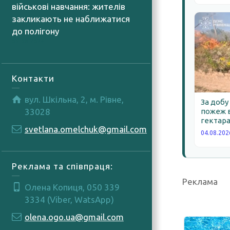
військові навчання: жителів
закликають не наближатися
до полігону
05.08.2026
Контакти
вул. Шкільна, 2, м. Рівне,
За добу
33028
пожеж в
гектара
svetlana.omelchuk@gmail.com
04.08.202
Реклама та співпраця:
Реклама
Олена Копиця, 050 339
3334 (Viber, WatsApp)
olena.ogo.ua@gmail.com