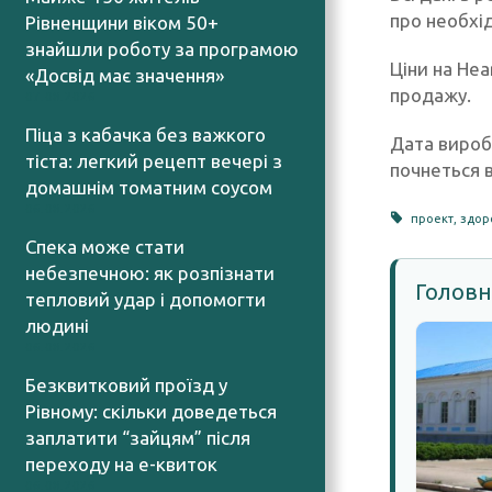
про необхід
Рівненщини віком 50+
знайшли роботу за програмою
Ціни на Hea
«Досвід має значення»
продажу.
07.08.2026
Піца з кабачка без важкого
Дата вироб
тіста: легкий рецепт вечері з
почнеться 
домашнім томатним соусом
06.08.2026
проект
,
здор
Спека може стати
небезпечною: як розпізнати
Головн
тепловий удар і допомогти
людині
06.08.2026
Безквитковий проїзд у
Рівному: скільки доведеться
заплатити “зайцям” після
переходу на е-квиток
06.08.2026