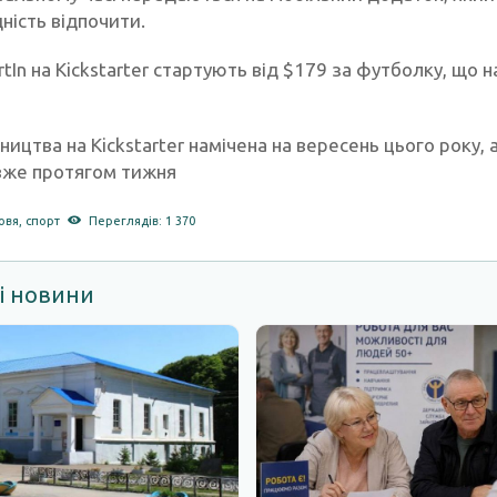
ність відпочити.
rtIn на Kickstarter стартують від $179 за футболку, що
ництва на Kickstarter намічена на вересень цього року
вже протягом тижня
овя
,
спорт
Переглядів: 1 370
і новини