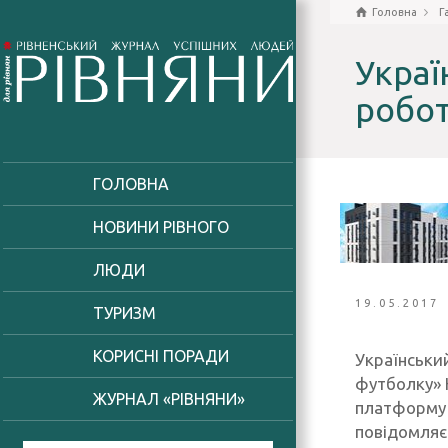
Головна
Г
Украї
робо
ГОЛОВНА
НОВИНИ РІВНОГО
ЛЮДИ
19.05.2017
ТУРИЗМ
КОРИСНІ ПОРАДИ
Українськи
футболку» H
ЖУРНАЛ «РІВНЯНИ»
платформу K
повідомляє