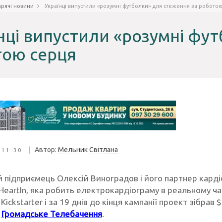
арячі новини
Українці випустили «розумні футболки» для стеження за робото
нці випустили «розумні фу
тою серця
|
Автор:
Мельник Світлана
 11:30
й підприємець Олексій Виноградов і його партнер кард
eartIn, яка робить електрокардіограму в реальному час
ickstarter і за 19 днів до кінця кампанії проект зібрав 
Громадське Телебачення
.