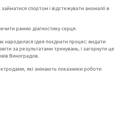
займатися спортом і відстежувати аномалії в
печити ранню діагностику серця.
ак народилася ідея поєднати процес: видати
звіти за результатами тренувань, і загорнути це
овів Виноградов.
ектродами, які знімають показники роботи