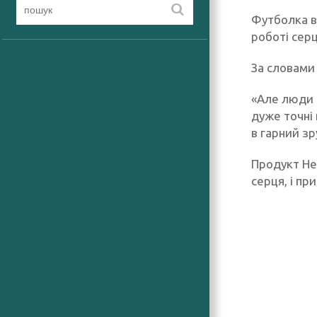
Футболка в
роботі серц
За словами
«Але люди 
дуже точні 
в гарний зр
Продукт He
серця, і пр