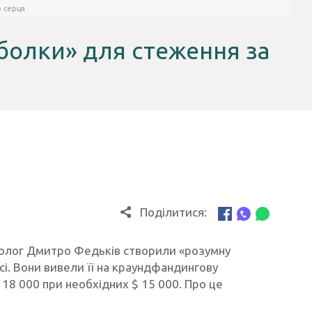
ю серця
тболки» для стеження за
Поділитися:
іолог Дмитро Федьків створили «розумну
і. Вони вивели її на краундфандингову
$ 18 000 при необхідних $ 15 000. Про це