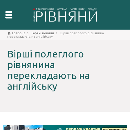
Головна
Гарячі новини
Вірші полеглого рівнянина
перекладають на англійську
Вірші полеглого
рівнянина
перекладають на
англійську