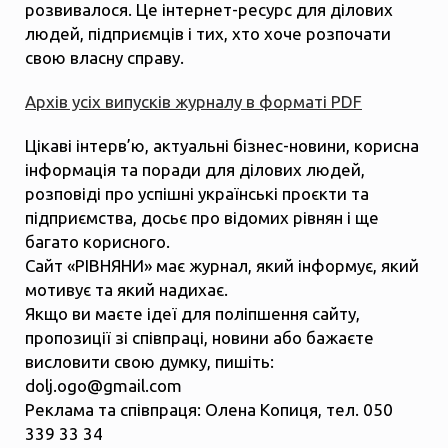
розвивалося. Це інтернет-ресурс для ділових
людей, підприємців і тих, хто хоче розпочати
свою власну справу.
Архів усіх випусків журналу в форматі PDF
Цікаві інтерв’ю, актуальні бізнес-новини, корисна
інформація та поради для ділових людей,
розповіді про успішні українські проєкти та
підприємства, досьє про відомих рівнян і ще
багато корисного.
Сайт «РІВНЯНИ» має журнал, який інформує, який
мотивує та який надихає.
Якщо ви маєте ідеї для поліпшення сайту,
пропозиції зі співпраці, новини або бажаєте
висловити свою думку, пишіть:
dolj.ogo@gmail.com
Реклама та співпраця: Олена Копиця, тел. 050
339 33 34