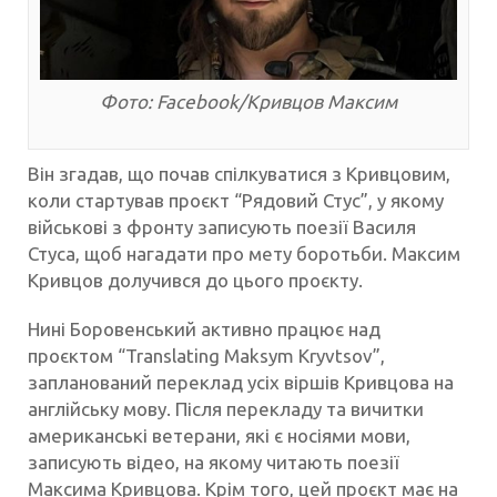
Фото: Facebook/Кривцов Максим
Він згадав, що почав спілкуватися з Кривцовим,
коли стартував проєкт “Рядовий Стус”, у якому
військові з фронту записують поезії Василя
Стуса, щоб нагадати про мету боротьби. Максим
Кривцов долучився до цього проєкту.
Нині Боровенський активно працює над
проєктом “Translating Maksym Kryvtsov”,
запланований переклад усіх віршів Кривцова на
англійську мову. Після перекладу та вичитки
американські ветерани, які є носіями мови,
записують відео, на якому читають поезії
Максима Кривцова. Крім того, цей проєкт має на