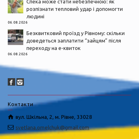
Спека може стати небезпечною: як
розпізнати тепловий удар і допомогти
людині
06.08.2026
Безквитковий проїзд у Рівному: скільки
доведеться заплатити “зайцям” після
переходу на е-квиток
06.08.2026
Контакти
вул. Шкільна, 2, м. Рівне, 33028
svetlana.omelchuk@gmail.com