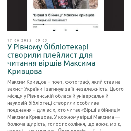
17.06.2025 09:03
У Рівному бібліотекарі
створили плейлист для
читання віршів Максима
Кривцова
Максим Кривцов – поет, фотограф, який став на
захист України і загинув за її незалежність. Цього
місяця у Рівненській обласній універсальній
науковій бібліотеці створили особливе
поєднання – для всіх, хто читає «Вірші з бійниці»
Максима Кривцова. У кожному вірші Максима —
болюча щирість, голос покоління, що воює, мріє,
кохає і… не мовчить. Його поезія — […]