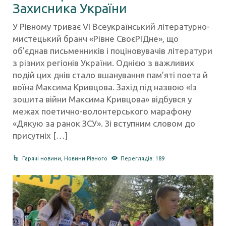
Захисника України
У Рівному триває VI Всеукраїнський літературно-
мистецький бранч «Рівне СвоєРІДне», що
об’єднав письменників і поціновувачів літератури
з різних регіонів України. Однією з важливих
подій цих днів стало вшанування пам’яті поета й
воїна Максима Кривцова. Захід під назвою «Із
зошита війни Максима Кривцова» відбувся у
межах поетично-волонтерського марафону
«Дякую за ранок ЗСУ». Зі вступним словом до
присутніх […]
Гарячі новини
,
Новини Рівного
Переглядів: 189