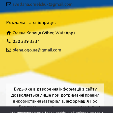
svetlana.omelchuk@gmail.com
Реклама та співпраця:
Олена Копиця (Viber, WatsApp)
050 339 3334
olena.ogo.ua@gmail.com
Будь-яке відтворення інформації з сайту
дозволяється лише при дотриманні
правил
використання матеріалів
. Інформація
Про
нас
.
Реклама:
Олена Копиця, тел. 050 339 33
Ми використовуємо файли cookie, щоб забезпечити вам