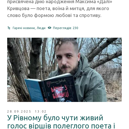
присвячена дню народження Максима «Далі»
Кривцова — поета, воїна й митця, для якого
слово було формою любові та спротиву.
Гарячі новини
,
Люди
Переглядів: 230
28.09.2025 13:02
У Рівному було чути живий
голос віршів полеглого поета і