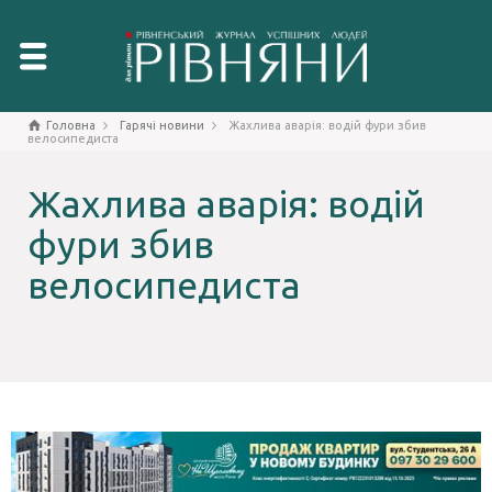
Головна
Гарячі новини
Жахлива аварія: водій фури збив
велосипедиста
Жахлива аварія: водій
фури збив
велосипедиста