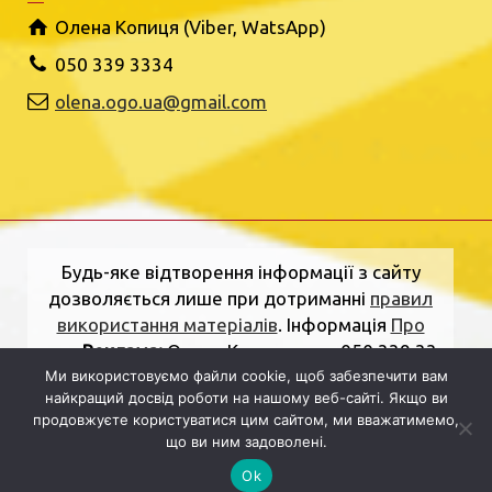
Олена Копиця (Viber, WatsApp)
050 339 3334
olena.ogo.ua@gmail.com
Будь-яке відтворення інформації з сайту
дозволяється лише при дотриманні
правил
використання матеріалів
. Інформація
Про
нас
.
Реклама:
Олена Копиця, тел. 050 339 33
Ми використовуємо файли cookie, щоб забезпечити вам
34
olena.ogo.ua@gmail.com
.
Адреса
найкращий досвід роботи на нашому веб-сайті. Якщо ви
редакції:
вулиця Шкільна, 2, Рівне, Рівненська
продовжуєте користуватися цим сайтом, ми вважатимемо,
область, 33000.
Електронна пошта:
що ви ним задоволені.
dolj.ogo@gmail.com
Ok