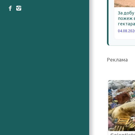
За добу
пожеж в
гектара
04.08.202
Реклама