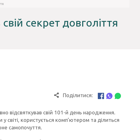
ття
свій секрет довголіття
Поділитися:
о відсвяткував свій 101-й день народження.
 у світі, користується комп’ютером та ділиться
рне самопочуття.