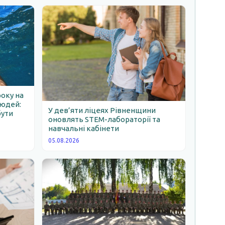
року на
людей:
У дев’яти ліцеях Рівненщини
бути
оновлять STEM-лабораторії та
навчальні кабінети
05.08.2026