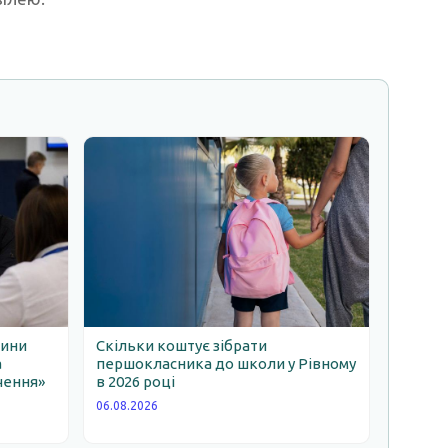
щини
Скільки коштує зібрати
а
першокласника до школи у Рівному
чення»
в 2026 році
06.08.2026