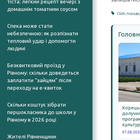
тіста: легкий рецепт вечері з
домашнім томатним соусом
США
,
поради
06.08.2026
Спека може стати
небезпечною: як розпізнати
Головн
тепловий удар і допомогти
людині
06.08.2026
Безквитковий проїзд у
Рівному: скільки доведеться
заплатити “зайцям” після
переходу на е-квиток
06.08.2026
Скільки коштує зібрати
Корецьк
першокласника до школи у
долучил
програм
Рівному в 2026 році
культур
06.08.2026
07.08.202
Жителі Рівненщини