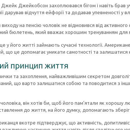
 Джейк Джейкобсон захоплювався бігом і навіть брав у
нії дарував відчуття ейфорії та додавав упевненості у в
я виходу на пенсію чоловік не відмовився від активног
ний бюлетень, який вважає хорошим тренуванням для мо
е у його житті займають сучасні технології. Американ
, що це допомагає уникати самотності та залишатися на
ий принцип життя
звички та захоплення, найважливішим секретом довгол
наний, що варто залишатися собою та поводитися з інши
чоловіка, він хотів би, щоб його пам’ятали як хорошу л
ставлення до життя, на його думку, допомагають зберіг
риканця вкотре підтверджує, що активність, допитливіс
 важливою частиною життя навіть після столітнього ю