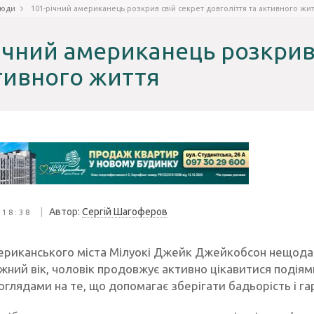
юди
101-річний американець розкрив свій секрет довголіття та активного жи
ічний американець розкрив 
тивного життя
|
Автор:
Сергій Шагоферов
 18:38
риканського міста Мілуокі Джейк Джейкобсон нещодавн
ний вік, чоловік продовжує активно цікавитися подіями
глядами на те, що допомагає зберігати бадьорість і га