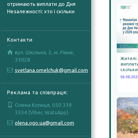
отримають виплати до Дня
Незалежності: хто і скільки
06.08.2026
Контакти
вул. Шкільна, 2, м. Рівне,
Жителі
33028
виплати
скільки
svetlana.omelchuk@gmail.com
06.08.202
Реклама та співпраця:
Олена Копиця, 050 339
3334 (Viber, WatsApp)
olena.ogo.ua@gmail.com