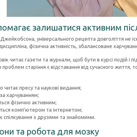
омагає залишатися активним післ
 Джейкобсона, універсального рецепта довголіття не іс
дисципліна, фізична активність, збалансоване харчуван
ік читає газети та журнали, щоб бути в курсі подій і пі
 проблем старіння є відставання від сучасного життя, 
о читає пресу та наукові видання;
за харчуванням;
ься фізично активним;
ться комп’ютером та інтернетом;
є спілкування з друзями та знайомими.
ни та робота для мозку