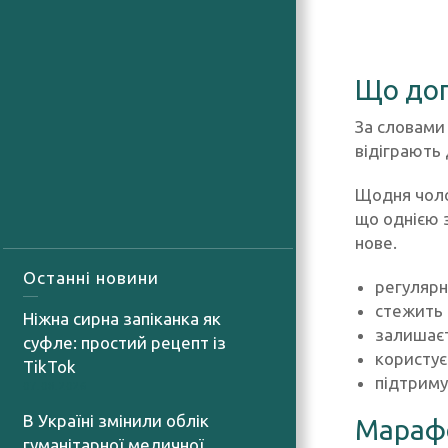
Що доп
За словами
відіграють 
Щодня чолов
що однією з
нове.
Останні новини
регулярн
стежить 
Ніжна сирна запіканка як
залишаєт
суфле: простий рецепт із
користує
TikTok
підтриму
07.08.2026
В Україні змінили облік
Марафо
гуманітарної медичної