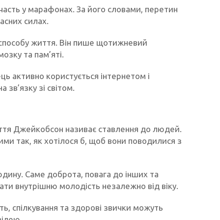
часть у марафонах. За його словами, перетин
ласних силах.
о способу життя. Він пише щотижневий
зку та пам’яті.
ець активно користується інтернетом і
 зв’язку зі світом.
іття Джейкобсон називає ставлення до людей.
ми так, як хотілося б, щоб вони поводилися з
юдину. Саме доброта, повага до інших та
ати внутрішню молодість незалежно від віку.
ть, спілкування та здорові звички можуть
вілею.