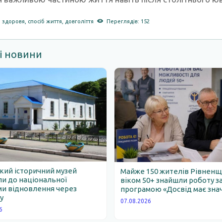
,
здоровя
,
спосіб життя
,
довголіття
Переглядів: 152
і новини
ий історичний музей
Майже 150 жителів Рівнен
и до національної
віком 50+ знайшли роботу з
и відновлення через
програмою «Досвід має зна
у
07.08.2026
6