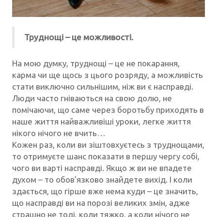
Труднощі – це можливості.
На мою думку, труднощі – це не покарання,
карма чи ще щось з цього розряду, а можливість
стати виключно сильнішим, ніж ви є насправді.
Люди часто гніваються на свою долю, не
помічаючи, що саме через боротьбу приходять в
наше життя найважливіші уроки, легке життя
нікого нічого не вчить…
Кожен раз, коли ви зіштовхуєтесь з труднощами,
то отримуєте шанс показати в першу чергу собі,
чого ви варті насправді. Якщо ж ви не впадете
духом – то обов’язково знайдете вихід. І коли
здається, що гірше вже нема куди – це значить,
що насправді ви на порозі великих змін, адже
страшно не тоді, коли тяжко, а коли нічого не