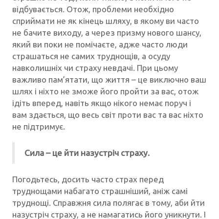
відбувається. Отож, проблеми необхідно
сприймати не як кінець шляху, в якому ви часто
не бачите виходу, а через призму нового шансу,
який ви поки не помічаєте, адже часто люди
страшаться не самих труднощів, а осуду
навколишніх чи страху невдачі. При цьому
важливо пам’ятати, що життя – це виключно ваш
шлях і ніхто не зможе його пройти за вас, отож
ідіть вперед, навіть якщо нікого немає поруч і
вам здається, що весь світ проти вас та вас ніхто
не підтримує.
Сила – це йти назустріч страху.
Погодьтесь, досить часто страх перед
труднощами набагато страшніший, аніж самі
труднощі. Справжня сила полягає в тому, аби йти
назустріч страху, а не намагатись його уникнути. І