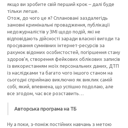
якщо ви зробите свій перший крок – далі буде
тільки легше.
Отож, до чого це я? Сплановані заздалегідь
замовні кримінальні провадження, публікації
недожурналістів у ЗМІ щодо подій, які не
відповідають дійсності заради власної вигоди та
просування сумнівних інтернет-ресурсів за
рахунок відомих особистостей, погіршення стану
здоров’я, створення фейкових облікових записів
із використанням моїх персональних даних, ДТП
із наслідками та багато чого іншого станом на
сьогодні сприймаю виключно як виклик самій
собі, який, впевнена, що успішно подолаю, але
все згодом, час все розставить…
Авторська програма на ТБ
Ну а поки, з-поміж постійних навчань з метою