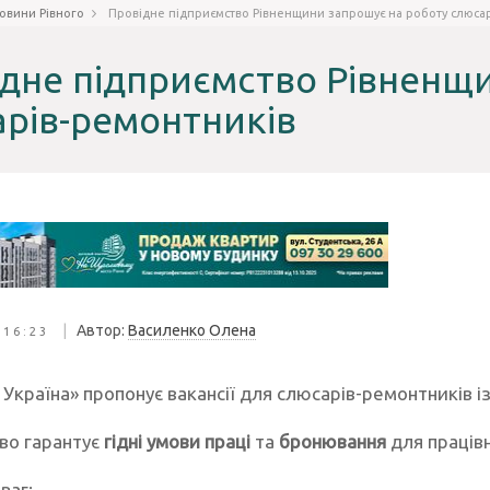
овини Рівного
Провідне підприємство Рівненщини запрошує на роботу слюса
дне підприємство Рівненщ
рів-ремонтників
|
Автор:
Василенко Олена
 16:23
Україна» пропонує вакансії для слюсарів-ремонтників і
во гарантує
гідні умови праці
та
бронювання
для працівн
ваг: