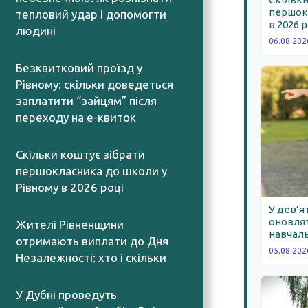
першокл
тепловий удар і допомогти
в 2026 
людині
06.08.202
06.08.2026
Безквитковий проїзд у
Рівному: скільки доведеться
заплатити “зайцям” після
переходу на е-квиток
06.08.2026
Скільки коштує зібрати
першокласника до школи у
Рівному в 2026 році
06.08.2026
У дев’я
оновлят
Жителі Рівненщини
навчаль
отримають виплати до Дня
05.08.202
Незалежності: хто і скільки
06.08.2026
У Дубні проведуть