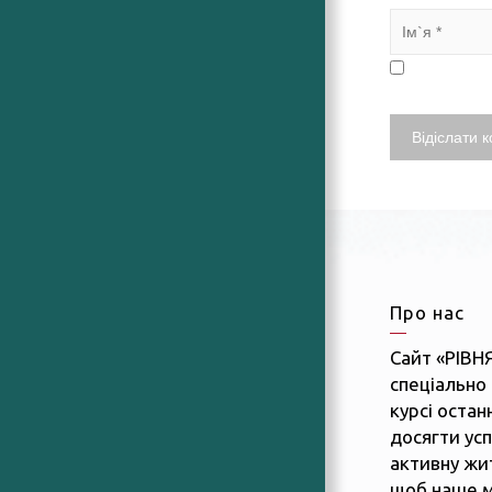
Про нас
Сайт «РІВН
спеціально 
курсі останн
досягти усп
активну жит
щоб наше м