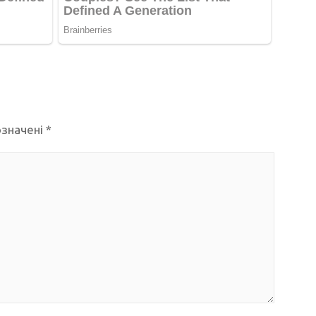
означені
*