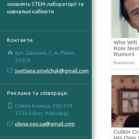
оновлять STEM-лабораторії та
навчальні кабінети
05.08.2026
Контакти
вул. Шкільна, 2, м. Рівне,
33028
svetlana.omelchuk@gmail.com
Реклама та співпраця:
Олена Копиця, 050 339
3334 (Viber, WatsApp)
olena.ogo.ua@gmail.com