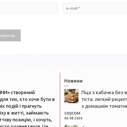
Новини
ЯНИ» створений
Піца з кабачка без 
для тих, хто хоче бути в
тіста: легкий рецеп
іх подій і прагнуть
з домашнім томатн
іху в житті, займають
соусом
06.08.2026
тєву позицію, і хочуть,
істо розвивалося. Це