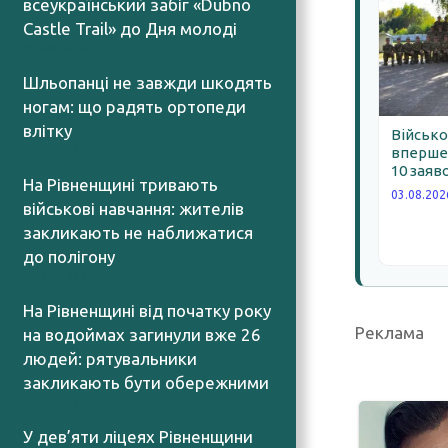
всеукраїнський забіг «Dubno
Castle Trail» до Дня молоді
05.08.2026
Шльопанці не завжди шкодять
ногам: що радять ортопеди
влітку
Військо
05.08.2026
вперше 
10 заяв
На Рівненщині тривають
03.08.202
військові навчання: жителів
закликають не наближатися
до полігону
05.08.2026
На Рівненщині від початку року
Реклама
на водоймах загинули вже 26
людей: рятувальники
закликають бути обережними
05.08.2026
У дев’яти ліцеях Рівненщини