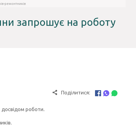
рів-ремонтників
ини запрошує на роботу
Поділитися:
з досвідом роботи.
иків.