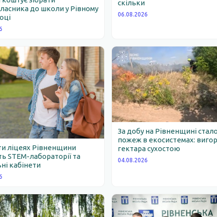
скільки
асника до школи у Рівному
06.08.2026
році
6
За добу на Рівненщині стало
пожеж в екосистемах: вигор
ти ліцеях Рівненщини
гектара сухостою
ь STEM-лабораторії та
04.08.2026
ні кабінети
6