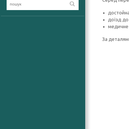
достойна
доїзд до
медичне 
За деталям