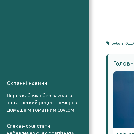
робота
,
ОДЕ
Головн
Останні новини
Піца з кабачка без важкого
тіста: легкий рецепт вечері з
домашнім томатним соусом
06.08.2026
Спека може стати
небезпечною: як розпізнати
Скільки