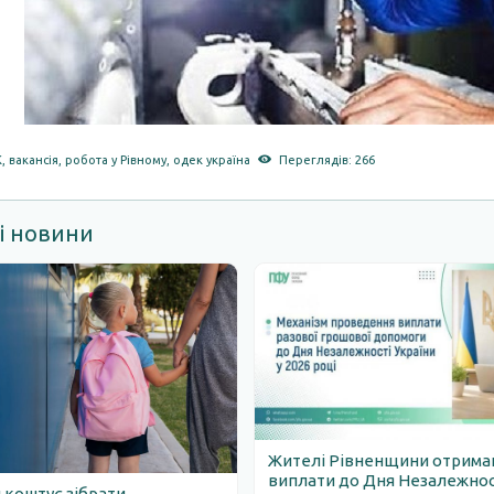
К
,
вакансія
,
робота у Рівному
,
одек україна
Переглядів: 266
і новини
Жителі Рівненщини отрим
виплати до Дня Незалежності
 коштує зібрати