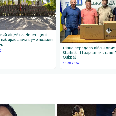
вий ліцей на Рівненщині
набирає дівчат: уже подали
ок
Рівне передало військовим
6
Starlink і 11 зарядних станці
Oukitel
03.08.2026