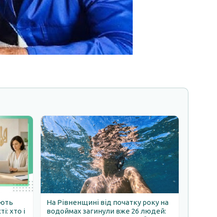
ають
На Рівненщині від початку року на
: хто і
водоймах загинули вже 26 людей: