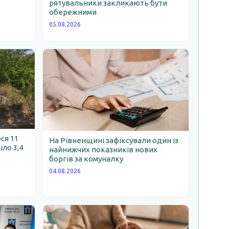
рятувальники закликають бути
обережними
05.08.2026
ся 11
На Рівненщині зафіксували один із
іло 3,4
найнижчих показників нових
боргів за комуналку
04.08.2026