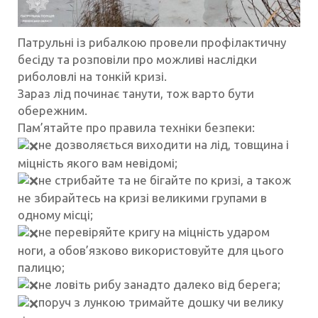
Патрульні із рибалкою провели профілактичну
бесіду та розповіли про можливі наслідки
риболовлі на тонкій кризі.
Зараз лід починає танути, тож варто бути
обережним.
Пам’ятайте про правила техніки безпеки:
не дозволяється виходити на лід, товщина і
міцність якого вам невідомі;
не стрибайте та не бігайте по кризі, а також
не збирайтесь на кризі великими групами в
одному місці;
не перевіряйте кригу на міцність ударом
ноги, а обов’язково використовуйте для цього
палицю;
не ловіть рибу занадто далеко від берега;
поруч з лункою тримайте дошку чи велику