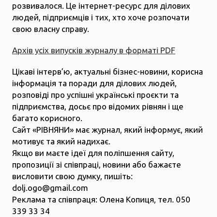
розвивалося. Це інтернет-ресурс для ділових
людей, підприємців і тих, хто хоче розпочати
свою власну справу.
Архів усіх випусків журналу в форматі PDF
Цікаві інтерв’ю, актуальні бізнес-новини, корисна
інформація та поради для ділових людей,
розповіді про успішні українські проєкти та
підприємства, досьє про відомих рівнян і ще
багато корисного.
Сайт «РІВНЯНИ» має журнал, який інформує, який
мотивує та який надихає.
Якщо ви маєте ідеї для поліпшення сайту,
пропозиції зі співпраці, новини або бажаєте
висловити свою думку, пишіть:
dolj.ogo@gmail.com
Реклама та співпраця: Олена Копиця, тел. 050
339 33 34