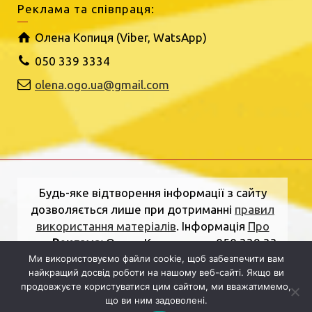
Реклама та співпраця:
Олена Копиця (Viber, WatsApp)
050 339 3334
olena.ogo.ua@gmail.com
Будь-яке відтворення інформації з сайту
дозволяється лише при дотриманні
правил
використання матеріалів
. Інформація
Про
нас
.
Реклама:
Олена Копиця, тел. 050 339 33
Ми використовуємо файли cookie, щоб забезпечити вам
34
olena.ogo.ua@gmail.com
.
Адреса
найкращий досвід роботи на нашому веб-сайті. Якщо ви
редакції:
вулиця Шкільна, 2, Рівне, Рівненська
продовжуєте користуватися цим сайтом, ми вважатимемо,
область, 33000.
Електронна пошта:
що ви ним задоволені.
dolj.ogo@gmail.com