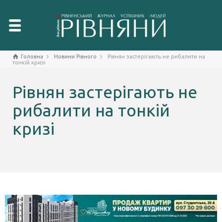
Головна
Новини Рівного
Рівнян застерігають не рибалити на
тонкій кризі
Рівнян застерігають не
рибалити на тонкій
кризі