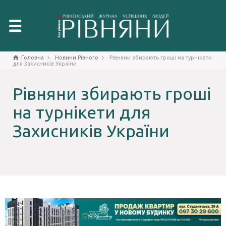
Головна
Новини Рівного
Рівняни збирають гроші на турнікети
для Захисників України
Рівняни збирають гроші
на турнікети для
Захисників України