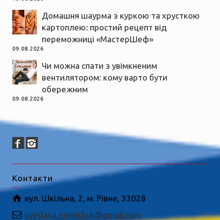
Домашня шаурма з куркою та хрусткою
картоплею: простий рецепт від
переможниці «МастерШеф»
09.08.2026
Чи можна спати з увімкненим
вентилятором: кому варто бути
обережним
09.08.2026
Контакти
вул. Шкільна, 2, м. Рівне, 33028
svetlana.omelchuk@gmail.com