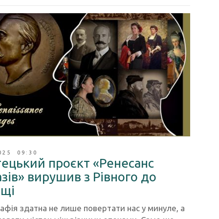
025 09:30
ецький проєкт «Ренесанс
зів» вирушив з Рівного до
щі
фія здатна не лише повертати нас у минуле, а