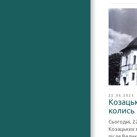
22.06.2025
Козацьк
колись
Сьогодні, 2
Козацьких м
після Вели