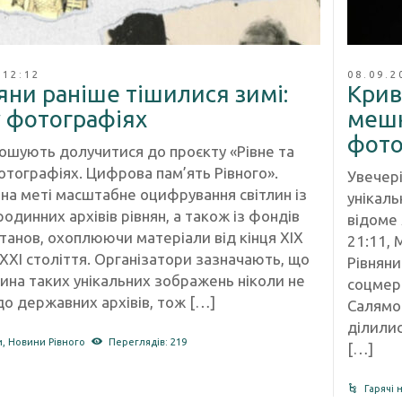
 12:12
08.09.2
яни раніше тішилися зимі:
Крив
 у фотографіях
мешк
фот
рошують долучитися до проєкту «Рівне та
отографіях. Цифрова пам’ять Рівного».
Увечері
 на меті масштабне оцифрування світлин із
унікаль
одинних архівів рівнян, а також із фондів
відоме 
танов, охоплюючи матеріали від кінця ХІХ
21:11, 
ХХІ століття. Організатори зазначають, що
Рівняни
тина таких унікальних зображень ніколи не
соцмер
до державних архівів, тож […]
Салямон
ділили
и
,
Новини Рівного
Переглядів: 219
[…]
Гарячі 