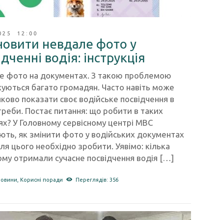
025 12:00
новити невдале фото у
ідченні водія: інструкція
е фото на документах. З такою проблемою
уються багато громадян. Часто навіть може
яково показати своє водійське посвідчення в
треби. Постає питання: що робити в таких
ях? У Головному сервісному центрі МВС
ть, як змінити фото у водійських документах
ля цього необхідно зробити. Уявімо: кілька
ому отримали сучасне посвідчення водія […]
новини
,
Корисні поради
Переглядів: 356