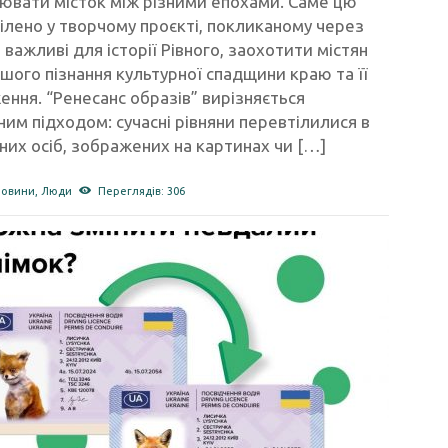
ювати місток між різними епохами. Саме цю
ілено у творчому проєкті, покликаному через
, важливі для історії Рівного, заохотити містян
шого пізнання культурної спадщини краю та її
ння. “Ренесанс образів” вирізняється
ним підходом: сучасні рівняни перевтілилися в
них осіб, зображених на картинах чи […]
новини
,
Люди
Переглядів: 306