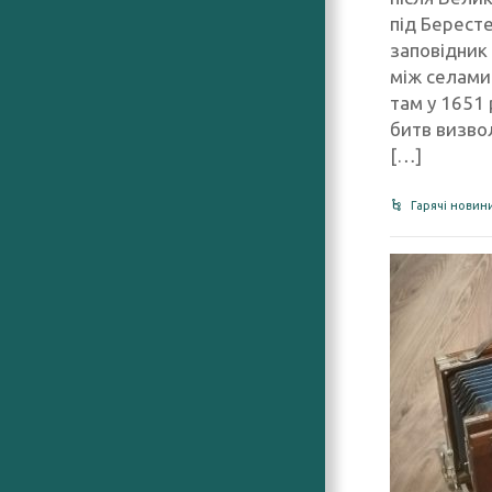
під Берест
заповідник
між селами
там у 1651
битв визво
[…]
Гарячі новин