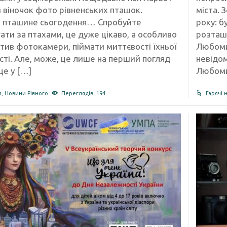
в віночок фото рівненських пташок.
міста. 
 пташине сьогодення… Спробуйте
року: б
ати за птахами, це дуже цікаво, а особливо
розташ
ктив фотокамери, піймати миттєвості їхньої
Любоми
ті. Але, може, це лише на перший погляд
невідо
це у […]
Любоми
и
,
Новини Рівного
Переглядів: 194
Гарячі 