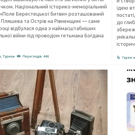
й створ
ечком. Національний історико-меморіальний
ідею вт
 «Поле Берестецької битви» розташований
постаті
 Пляшева та Острів на Рівненщині — саме
до глиб
 році відбулася одна з наймасштабніших
збереже
льної війни під проводом гетьмана Богдана
унікаль
історич
и
,
Туризм
Переглядів: 446
Гарячі 