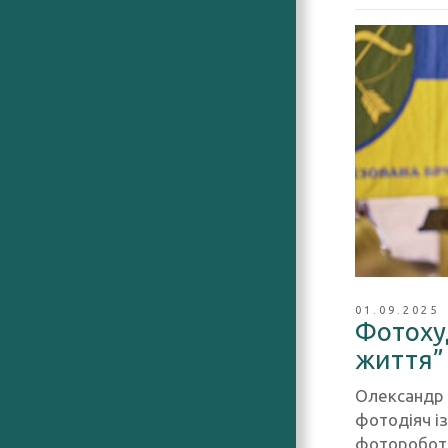
01.09.2025
Фотоху
життя” 
Олександр 
фотодіяч із
фоторобота