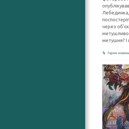
опублікува
Лебединка,
поспостеріг
через об’є
метушливос
метушня? І 
Гарячі новин