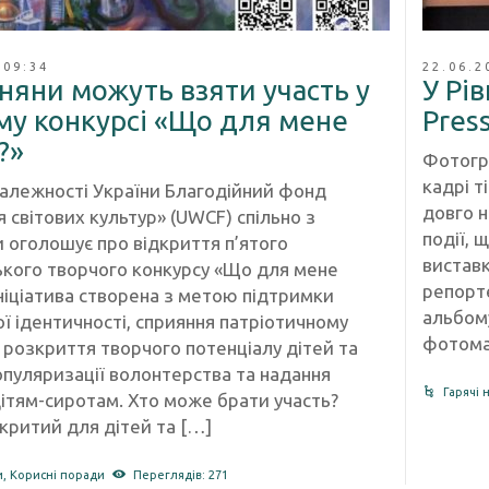
 09:34
22.06.2
няни можуть взяти участь у
У Рі
му конкурсі «Що для мене
Pres
?»
Фотогра
кадрі т
алежності України Благодійний фонд
довго н
 світових культур» (UWCF) спільно з
події, 
 оголошує про відкриття п’ятого
вистав
ького творчого конкурсу «Що для мене
репорте
Ініціатива створена з метою підтримки
альбому
ї ідентичності, сприяння патріотичному
фотомай
 розкриття творчого потенціалу дітей та
популяризації волонтерства та надання
Гарячі 
ітям-сиротам. Хто може брати участь?
критий для дітей та […]
и
,
Корисні поради
Переглядів: 271