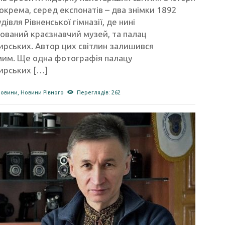
Зокрема, серед експонатів – два знімки 1892
удівля Рівненської гімназії, де нині
ований краєзнавчий музей, та палац
рських. Автор цих світлин залишився
мим. Ще одна фотографія палацу
рських […]
новини
,
Новини Рівного
Переглядів: 262