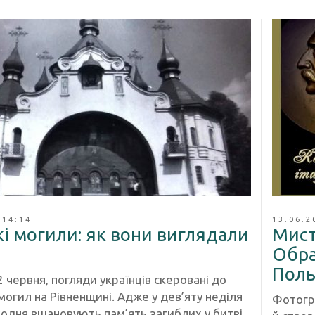
 14:14
13.06.2
і могили: як вони виглядали
Мист
Обра
Поль
2 червня, погляди українців скеровані до
огил на Рівненщині. Адже у дев’яту неділя
Фотогра
кодня вшановують пам’ять загиблих у битві