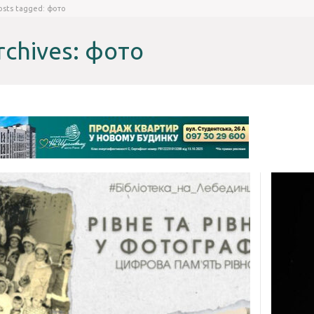
osts tagged: фото
rchives: фото