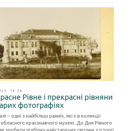
025 14:26
расне Рівне і прекрасні рівняни
тарих фотографіях
лі – одні з найбільш ранніх, які є в колекції
обласного краєзнавчого музею. До Дня Рівного
в зробити підбірку найстаріших світлин з історії