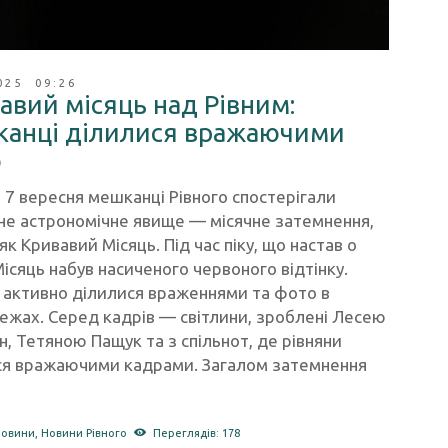
025 09:26
авий місяць над Рівним:
анці ділилися вражаючими
о
 7 вересня мешканці Рівного спостерігали
не астрономічне явище — місячне затемнення,
як Кривавий Місяць. Під час піку, що настав о
Місяць набув насиченого червоного відтінку.
 активно ділилися враженнями та фото в
ежах. Серед кадрів — світлини, зроблені Лесею
, Тетяною Пащук та з спільнот, де рівняни
ся вражаючими кадрами. Загалом затемнення
новини
,
Новини Рівного
Переглядів: 178