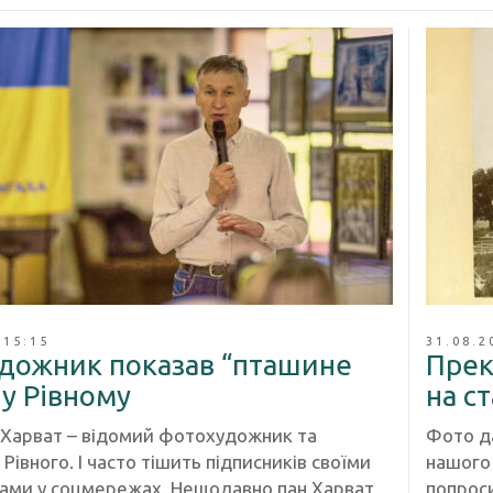
 15:15
31.08.2
дожник показав “пташине
Прек
у Рівному
на с
Харват – відомий фотохудожник та
Фото да
 Рівного. І часто тішить підписників своїми
нашого 
ми у соцмережах. Нещодавно пан Харват
попроси