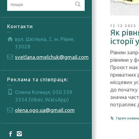
Контакти
12.12.2025
Як рівн
вул. Шкільна, 2, м. Рівне,
історії
33028
Рівнян зап
svetlana.omelchuk@gmail.com
рівняни у ф
Проєкт має
приватних р
Реклама та співпраця:
місцевих ус
до початку 
Олена Копиця, 050 339
значна час
3334 (Viber, WatsApp)
потрапляє 
olena.ogo.ua@gmail.com
Гарячі новин