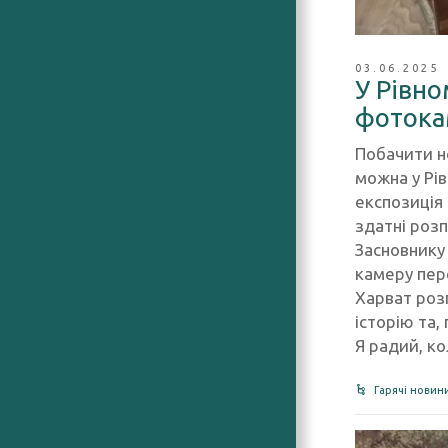
03.06.2025
У Рівно
фотока
Побачити но
можна у Рі
експозиція
здатні роз
Засновнику
камеру пер
Харват роз
історію та,
Я радий, ко
Гарячі новин