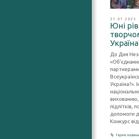
31.07.2025
Юні рів
творчо
Україна
До Дня Нез
«Об’єднання
партнерами
Всеукраїнс
Україна?». 
національно
вихованню,
підлітків, 
допомоги д
Конкурс від
Гарячі новин