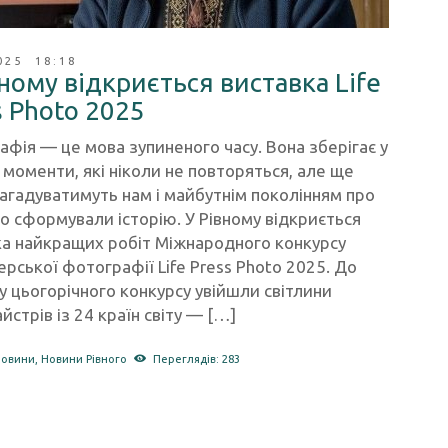
025 18:18
вному відкриється виставка Life
s Photo 2025
фія — це мова зупиненого часу. Вона зберігає у
і моменти, які ніколи не повторяться, але ще
агадуватимуть нам і майбутнім поколінням про
що сформували історію. У Рівному відкриється
ка найкращих робіт Міжнародного конкурсу
рської фотографії Life Press Photo 2025. До
 цьогорічного конкурсу увійшли світлини
стрів із 24 країн світу — […]
новини
,
Новини Рівного
Переглядів: 283