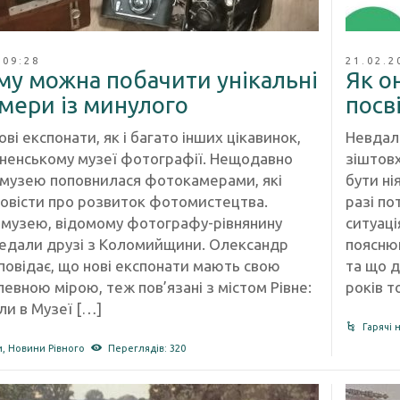
 09:28
21.02.2
му можна побачити унікальні
Як о
мери із минулого
посв
ві експонати, як і багато інших цікавинок,
Невдал
вненському музеї фотографії. Нещодавно
зіштовх
 музею поповнилася фотокамерами, які
бути ні
повісти про розвиток фотомистецтва.
разі по
 музею, відомому фотографу-рівнянину
ситуаці
едали друзі з Коломийщини. Олександр
пояснюю
повідає, що нові експонати мають свою
та що д
 певною мірою, теж пов’язані з містом Рівне:
років т
ли в Музеї […]
Гарячі 
и
,
Новини Рівного
Переглядів: 320