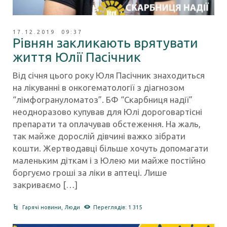
17.12.2019 09:37
Рівнян закликають врятувати
життя Юлії Пасічник
Від січня цього року Юля Пасічник знаходиться
на лікуванні в онкогематології з діагнозом
“лімфогрануломатоз”. БФ “Скарбниця надії”
неодноразово купував для Юлі дороговартісні
препарати та оплачував обстеження. На жаль,
так майже дорослій дівчині важко зібрати
кошти. Жертводавці більше хочуть допомагати
маленьким діткам і з Юлею ми майже постійно
боргуємо гроші за ліки в аптеці. Лише
закриваємо […]
Гарячі новини
,
Люди
Переглядів: 1 315