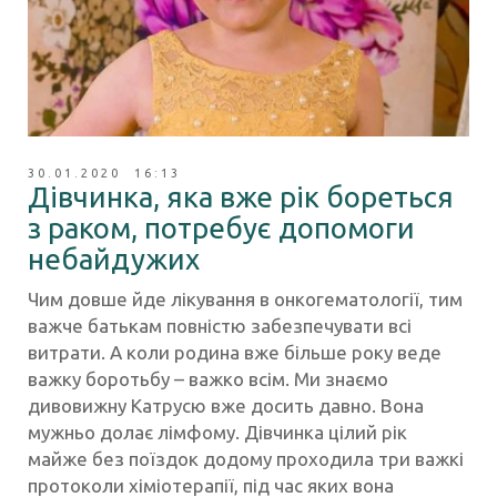
30.01.2020 16:13
Дівчинка, яка вже рік бореться
з раком, потребує допомоги
небайдужих
Чим довше йде лікування в онкогематології, тим
важче батькам повністю забезпечувати всі
витрати. А коли родина вже більше року веде
важку боротьбу – важко всім. Ми знаємо
дивовижну Катрусю вже досить давно. Вона
мужньо долає лімфому. Дівчинка цілий рік
майже без поїздок додому проходила три важкі
протоколи хіміотерапії, під час яких вона