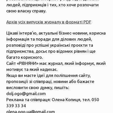
людей, підприємців і тих, хто хоче розпочати
свою власну справу.
Архів усіх випусків журналу в форматі PDF
Цікаві інтерв’ю, актуальні бізнес-новини, корисна
інформація та поради для ділових людей,
розповіді про успішні українські проєкти та
підприємства, досьє про відомих рівнян і ще
багато корисного.
Сайт «РІВНЯНИ» має журнал, який інформує, який
мотивує та який надихає.
Якщо ви маєте ідеї для поліпшення сайту,
пропозиції зі співпраці, новини або бажаєте
висловити свою думку, пишіть:
dolj.ogo@gmail.com
Реклама та співпраця: Олена Копиця, тел. 050
339 33 34
olena.ogo.ua@gmail.com