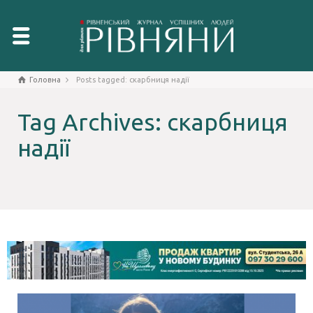
Головна
Posts tagged: скарбниця надії
Tag Archives: скарбниця
надії