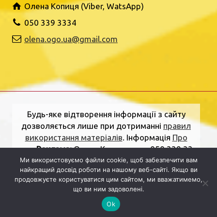
Олена Копиця (Viber, WatsApp)
050 339 3334
olena.ogo.ua@gmail.com
Будь-яке відтворення інформації з сайту
дозволяється лише при дотриманні
правил
використання матеріалів
. Інформація
Про
нас
.
Реклама:
Олена Копиця, тел. 050 339 33
Ми використовуємо файли cookie, щоб забезпечити вам
34
olena.ogo.ua@gmail.com
.
Адреса
найкращий досвід роботи на нашому веб-сайті. Якщо ви
редакції:
вулиця Шкільна, 2, Рівне, Рівненська
продовжуєте користуватися цим сайтом, ми вважатимемо,
область, 33000.
Електронна пошта:
що ви ним задоволені.
dolj.ogo@gmail.com
Ok