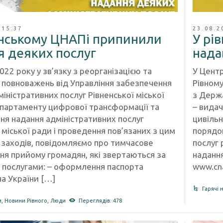
 15:37
23.08.2
енському ЦНАПі припинили
У рі
я деяких послуг
нада
022 року у зв’язку з реорганізацією та
У Центр
повноважень від Управління забезпечення
Рівному
іністративних послуг Рівненської міської
з Держа
партаменту цифрової трансформації та
– видач
ня надання адміністративних послуг
цивільн
 міської ради і проведення пов’язаних з цим
порядо
 заходів, повідомляємо про тимчасове
послуг 
ня прийому громадян, які звертаються за
надання
 послугами: – oформлення паспорта
www.cna
а України […]
Гарячі 
и
,
Новини Рівного
,
Люди
Переглядів: 478