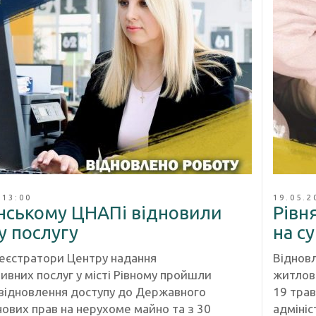
 13:00
19.05.2
енському ЦНАПі відновили
Рівн
у послугу
на с
еєстратори Центру надання
Віднов
ивних послуг у місті Рівному пройшли
житлово
відновлення доступу до Державного
19 трав
чових прав на нерухоме майно та з 30
адмініс