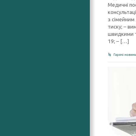
Медичні по
консультаці
з сімейним
тиску; – ви
швидкими т
19; – […]
Гарячі новин