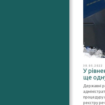
30.05.2022
У рівн
ще одн
Державні р
адміністрат
процедуру 
реєстру ре