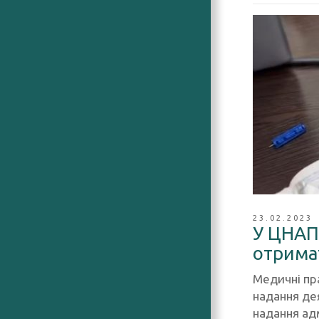
23.02.2023
У ЦНАП
отрима
Медичні пр
надання де
надання адм