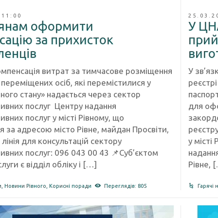
 11:00
25.03.2
нянам оформити
У ЦН
сацію за прихисток
прий
ленців
виго
омпенсація витрат за тимчасове розміщення
У зв’яз
переміщених осіб, які перемістилися у
реєстрі
нного стану» надається через сектор
паспор
тивних послуг Центру надання
для оф
ивних послуг у місті Рівному, що
закордо
 за адресою місто Рівне, майдан Просвіти,
реєстр
 лінія для консультацій сектору
у місті
ивних послуг: 096 043 00 43 📌Суб’єктом
надання
луги є відділ обліку і […]
Рівне, 
и
,
Новини Рівного
,
Корисні поради
Переглядів: 805
Гарячі 