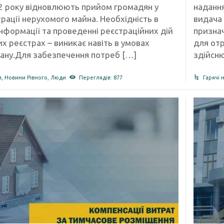
2 року відновлюють прийом громадян у
надання
рації нерухомого майна. Необхідність в
видача
нформації та проведенні реєстраційних дій
признач
их реєстрах – виникає навіть в умовах
для отр
тану.Для забезпечення потреб […]
здійсн
и
,
Новини Рівного
,
Люди
Переглядів: 877
Гарячі 