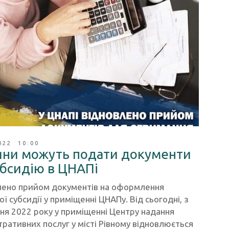
022 10:00
яни можуть подати документи
убсидію в ЦНАПі
лено прийом документів на оформлення
ї субсидії у приміщенні ЦНАПу. Від сьогодні, з
ня 2022 року у приміщенні Центру надання
тративних послуг у місті Рівному відновлюється