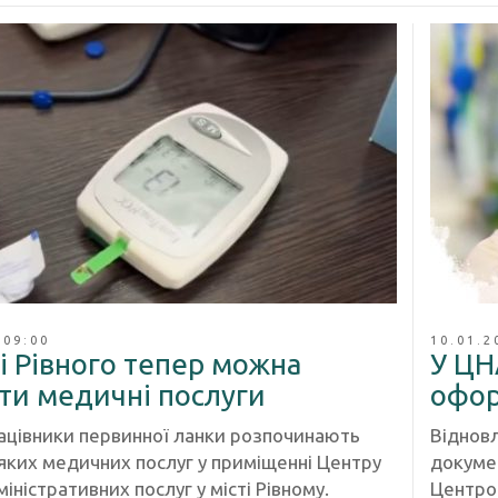
 09:00
10.01.2
і Рівного тепер можна
У ЦН
ти медичні послуги
офор
ацівники первинної ланки розпочинають
Віднов
яких медичних послуг у приміщенні Центру
докумен
іністративних послуг у місті Рівному.
Центром