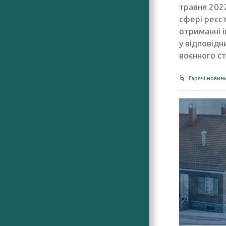
травня 202
сфері реєст
отриманні і
у відповідн
воєнного с
Гарячі новин