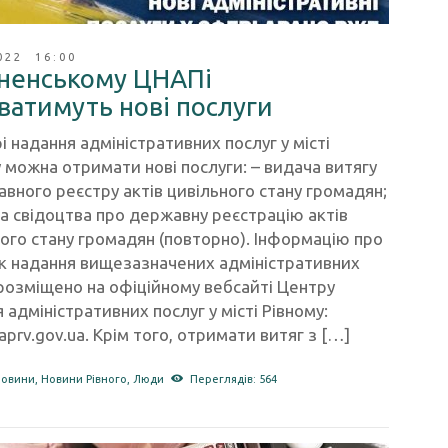
022 16:00
вненському ЦНАПі
ватимуть нові послуги
і надання адміністративних послуг у місті
 можна отримати нові послуги: – видача витягу
вного реєстру актів цивільного стану громадян;
а свідоцтва про державну реєстрацію актів
ого стану громадян (повторно). Інформацію про
к надання вищезазначених адміністративних
розміщено на офіційному вебсайті Центру
 адміністративних послуг у місті Рівному:
prv.gov.ua. Крім того, отримати витяг з […]
новини
,
Новини Рівного
,
Люди
Переглядів: 564