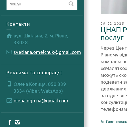
Контакти
09.02.2025
ЦНАП Р
вул. Шкільна, 2, м. Рівне,
послуг
33028
Через Центр
svetlana.omelchuk@gmail.com
Рівному ві
комплексно
«єМалятко»
Реклама та співпраця:
можуть ско
подавати з
Олена Копиця, 050 339
державних 
3334 (Viber, WatsApp)
за одне зв
olena.ogo.ua@gmail.com
консультац
телефонами
Гарячі новин