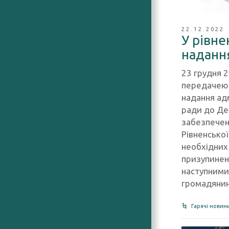
22.12.2022
У рівн
наданн
23 грудня 2
передачею 
надання адм
ради до Де
забезпечен
Рівненської
необхідних
призупинен
наступними
громадянин
Гарячі новин