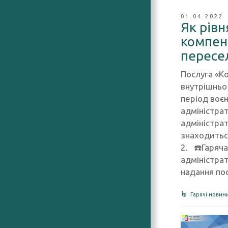
01.04.2022
Як рів
компен
пересе
Послуга «К
внутрішньо 
період воє
адміністра
адміністрат
знаходиться
2. ☎️Гаряча
адміністрат
надання пос
Гарячі новин