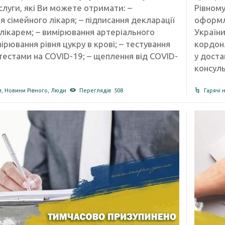
слуги, які Ви можете отримати: –
Рівном
я сімейного лікаря; – підписання декларації
оформле
 лікарем; – вимірювання артеріального
України
мірювання рівня цукру в крові; – тестування
кордон.
естами на COVID-19; – щеплення від COVID-
у доста
консуль
и
,
Новини Рівного
,
Люди
Переглядів: 508
Гарячі 