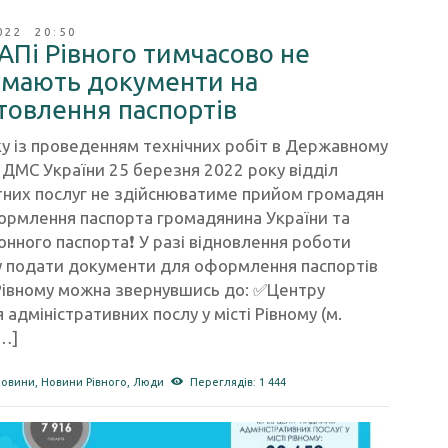
022 20:50
АПі Рівного тимчасово не
мають документи на
товлення паспортів
ку із проведенням технічних робіт в Державному
 ДМС України 25 березня 2022 року відділ
тних послуг не здійснюватиме прийом громадян
ормлення паспорта громадянина України та
нного паспорта❗️ У разі відновлення роботи
у подати документи для оформлення паспортів
 Рівному можна звернувшись до: ✅Центру
 адміністративних послу у місті Рівному (м.
[…]
новини
,
Новини Рівного
,
Люди
Переглядів: 1 444