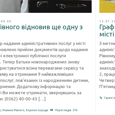
 09:00
15.07.2
івного відновив ще одну з
Граф
міст
 надання адміністративних послуг у місті
З мето
дновлено прийом документів щодо надання
адмініс
ї електронної публічної послуги
Рівному
. Тепер батьки новонароджених знову
адмініс
ристуватися всіма перевагами сервісу та
знаходи
аяву на отримання 9 найважливіших
2, прац
послуг, пов’язаних із народженням дитини,
Четвер:
ернення. Додаткову інформацію та
П’ятниц
ії Ви можете отримати, звернувшись за
: (0362) 40-00-43 […]
Гарячі 
и
,
Новини Рівного
,
Корисні поради
Переглядів: 376