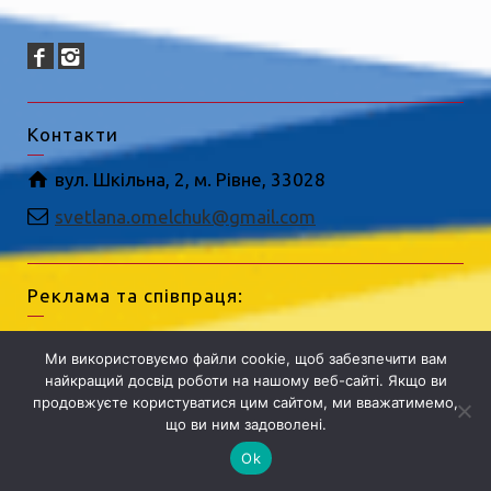
Контакти
вул. Шкільна, 2, м. Рівне, 33028
svetlana.omelchuk@gmail.com
Реклама та співпраця:
Олена Копиця (Viber, WatsApp)
Ми використовуємо файли cookie, щоб забезпечити вам
050 339 3334
найкращий досвід роботи на нашому веб-сайті. Якщо ви
продовжуєте користуватися цим сайтом, ми вважатимемо,
olena.ogo.ua@gmail.com
що ви ним задоволені.
Ok