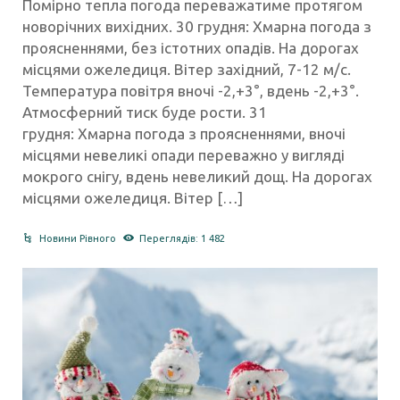
Помірно тепла погода переважатиме протягом
новорічних вихідних. 30 грудня: Хмарна погода з
проясненнями, без істотних опадів. На дорогах
місцями ожеледиця. Вітер західний, 7-12 м/с.
Температура повітря вночі -2,+3°, вдень -2,+3°.
Атмосферний тиск буде рости. 31
грудня: Хмарна погода з проясненнями, вночі
місцями невеликі опади переважно у вигляді
мокрого снігу, вдень невеликий дощ. На дорогах
місцями ожеледиця. Вітер […]
Новини Рівного
Переглядів: 1 482