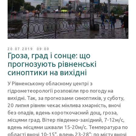
20.07.2019 09:00
Гроза, град і сонце: що
прогнозують рівненські
синоптики на вихідні
У Рівненському обласному центрі з
гідрометеорології розповіли про погоду на
вихідні. Так, за прогнозами синоптиків, у суботу,
20 липня рівнян чекає мінлива хмарність, вночі
без опадів, вдень короткочасний дощ, гроза,
місцями град. Вітер південно-західний, 7-12м/с,
вдень місцями шквали 15-20м/с. Температура по
області вночі 10-15°, вдень 23-28°; по місту вночі