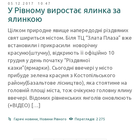
05.12.2017 10:47
У Рівному виростає ялинка за
ялинкою
Цілком природне явище напередодні різдвяних
свят шириться містом. Біля ТЦ “Злата Плаза” вже
встановили і прикрасили новорічну
красуню(штучну), відкриють її офіційно 10
грудня у день початку “Різдвяної
казки”(ярмарки). Сьогодні ввечері у місто
прибуде зелена красуня з Костопільського
району(Базальтове лісництво), яка стоятиме на
головній площі міста, тож очікуємо головну ялину
ввечері. Відомих рівненських янголів оновлюють
(+ВІДЕО) […]
Гарячі новини
,
Новини Рівного
Переглядів: 2 275