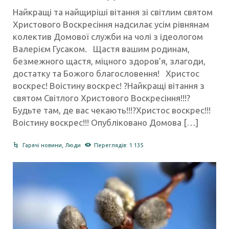
Найкращі та найщиріші вітання зі світлим святом
Христового Воскресіння надсилає усім рівнянам
колектив Домової служби на чолі з ідеологом
Валерієм Гусаком. Щастя вашим родинам,
безмежного щастя, міцного здоров’я, злагоди,
достатку та Божого благословення! Христос
воскрес! Воістину воскрес! ?Найкращі вітання з
святом Світлого Христового Воскресіння!!!?
Будьте там, де вас чекають!!!?Христос воскрес!!!
Воістину воскрес!!! Опубліковано Домова […]
Гарячі новини
,
Люди
Переглядів: 1 135