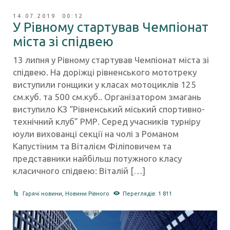
14.07.2019 00:12
У Рівному стартував Чемпіонат
міста зі спідвею
13 липня у Рівному стартував Чемпіонат міста зі
спідвею. На доріжці рівненського мототреку
виступили гонщики у класах мотоциклів 125
см.куб. та 500 см.куб.. Організатором змагань
виступило КЗ “Рівненський міський спортивно-
технічний клуб” РМР. Серед учасників турніру
юули вихованці секції на чолі з Романом
Капустіним та Віталієм Філіповичем та
представники найбільш потужного класу
класичного спідвею: Віталій […]
Гарячі новини
,
Новини Рівного
Переглядів: 1 811