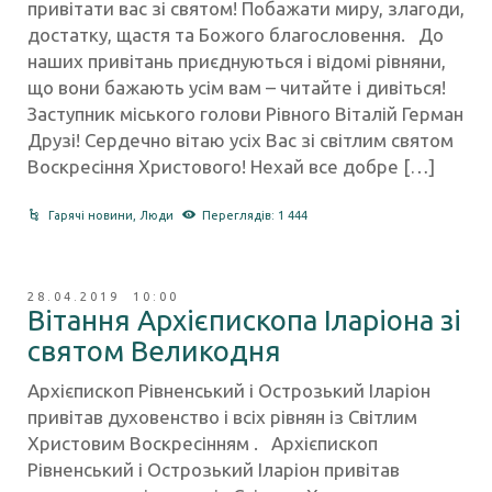
привітати вас зі святом! Побажати миру, злагоди,
достатку, щастя та Божого благословення. До
наших привітань приєднуються і відомі рівняни,
що вони бажають усім вам – читайте і дивіться!
Заступник міського голови Рівного Віталій Герман
Друзі! Сердечно вітаю усіх Вас зі світлим святом
Воскресіння Христового! Нехай все добре […]
Гарячі новини
,
Люди
Переглядів: 1 444
28.04.2019 10:00
Вітання Архієпископа Іларіона зі
святом Великодня
Архієпископ Рівненський і Острозький Іларіон
привітав духовенство і всіх рівнян із Світлим
Христовим Воскресінням . Архієпископ
Рівненський і Острозький Іларіон привітав