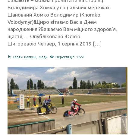
бажають – можна прочитати на сторінці
Володимира Хомка у соціальних мережах.
Шановний Хомко Володимир (Khomko
Volodymyr)!Щиро вітаємо Вас з Днем
народження!?Бажаємо Вам міцного здоров'я,
щастя,… Опубліковано Юлією
Шигоревою Четвер, 1 серпня 2019 […]
Гарячі новини
,
Люди
Переглядів: 1 553