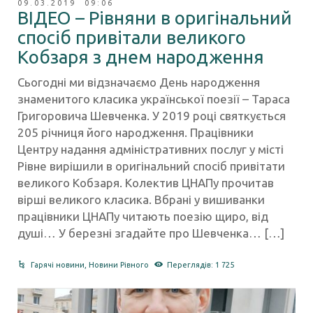
09.03.2019 09:06
ВІДЕО – Рівняни в оригінальний
спосіб привітали великого
Кобзаря з днем народження
Сьогодні ми відзначаємо День народження
знаменитого класика української поезії – Тараса
Григоровича Шевченка. У 2019 році святкується
205 річниця його народження. Працівники
Центру надання адміністративних послуг у місті
Рівне вирішили в оригінальний спосіб привітати
великого Кобзаря. Колектив ЦНАПу прочитав
вірші великого класика. Вбрані у вишиванки
працівники ЦНАПу читають поезію щиро, від
душі… У березні згадайте про Шевченка… […]
Гарячі новини
,
Новини Рівного
Переглядів: 1 725