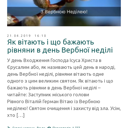
21.04.2019 16:10
Як вітають і що бажають
рівняни в день Вербної неділі
У день Входження Господа Ісуса Христа в
Єрусалим або, як називають цей день в народі,
день Вербної неділі, рівняни вітають одне
одного з цим великим святом. Як вітають і що
бажають рівняни в день Вербної неділі –
читайте: Заступник міського голови
Рівного Віталій Герман Вітаю із Вербною
неділею! Святом очищення і захисту від зла. Усім,
хто […]
Гарячі новини
,
Люди
Переглядів: 1 777