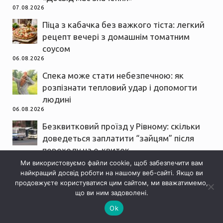
07.08.2026
Піца з кабачка без важкого тіста: легкий
рецепт вечері з домашнім томатним
соусом
06.08.2026
Спека може стати небезпечною: як
розпізнати тепловий удар і допомогти
людині
06.08.2026
Безквитковий проїзд у Рівному: скільки
доведеться заплатити “зайцям” після
переходу на е-квиток
06.08.2026
Ми використовуємо файли cookie, щоб забезпечити вам
найкращий досвід роботи на нашому веб-сайті. Якщо ви
продовжуєте користуватися цим сайтом, ми вважатимемо,
що ви ним задоволені.
Ok