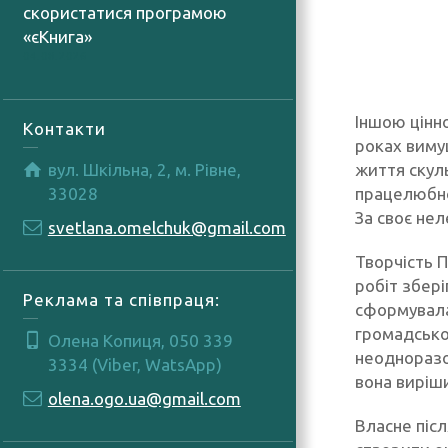
скористатися програмою
«єКнига»
04.08.2026
Іншою цінн
Контакти
роках вимуш
вул. Шкільна, 2, м. Рівне,
життя скул
33028
працелюбно
За своє нел
svetlana.omelchuk@gmail.com
Творчість П
робіт збері
Реклама та співпраця:
сформувала
громадсько
Олена Копиця, 050 339
неодноразо
3334 (Viber, WatsApp)
вона виріш
olena.ogo.ua@gmail.com
Власне піс