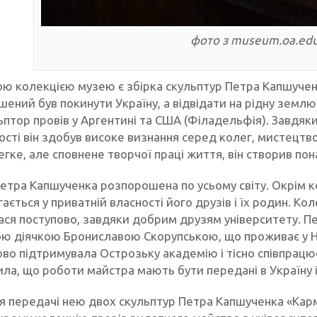
фото з museum.oa.edu
ою колекцією музею є збірка скульптур Петра Капшучен
ений був покинути Україну, а відвідати на рідну землю 
ьптор провів у Аргентині та США (Філадельфія). Завдяк
сті він здобув високе визнання серед колег, мистецтво
егке, але сповнене творчої праці життя, він створив пон
етра Капшученка розпорошена по усьому світу. Окрім ко
гається у приватній власності його друзів і їх родин. К
ся поступово, завдяки добрим друзям університету. П
ю діячкою Брониславою Скорупською, що проживає у Н
во підтримувала Острозьку академію і тісно співпрацює
ила, що роботи майстра мають бути передані в Україну 
ля передачі нею двох скульптур Петра Капшученка «Кар