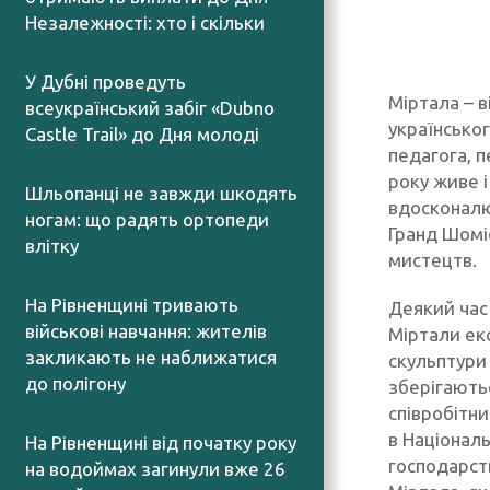
Незалежності: хто і скільки
06.08.2026
У Дубні проведуть
Міртала – 
всеукраїнський забіг «Dubno
українсько
Castle Trail» до Дня молоді
педагога, п
05.08.2026
року живе 
Шльопанці не завжди шкодять
вдосконалю
ногам: що радять ортопеди
Гранд Шоміє
влітку
мистецтв.
05.08.2026
На Рівненщині тривають
Деякий час
військові навчання: жителів
Міртали екс
закликають не наближатися
скульптури
до полігону
зберігаютьс
05.08.2026
співробітни
в Національ
На Рівненщині від початку року
господарств
на водоймах загинули вже 26