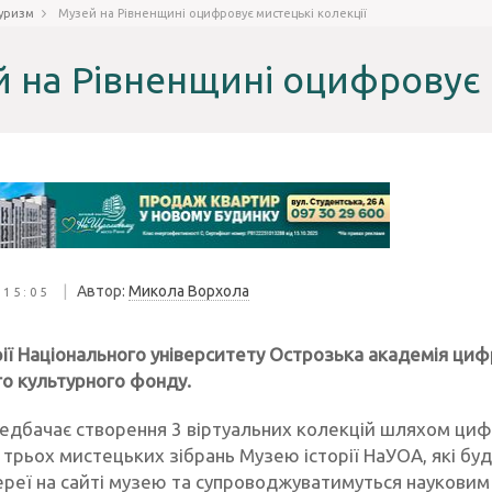
уризм
Музей на Рівненщині оцифровує мистецькі колекції
 на Рівненщині оцифровує 
|
Автор:
Микола Ворхола
 15:05
ії Національного університету Острозька академія циф
го культурного фонду.
едбачає створення 3 віртуальних колекцій шляхом цифро
 трьох мистецьких зібрань Музею історії НаУОА, які буд
ереї на сайті музею та супроводжуватимуться науковим 