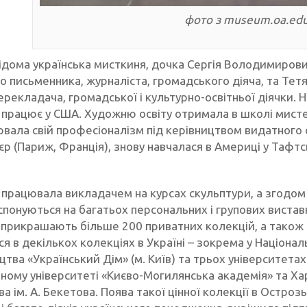
фото з museum.oa.edu
відома українська мисткиня, дочка Сергія Володимиров
го письменника, журналіста, громадського діяча, та Те
ерекладача, громадської і культурно-освітньої діячки. Н
і працює у США. Художню освіту отримала в школі мисте
вала свій професіоналізм під керівництвом видатного 
р (Париж, Франція), знову навчалася в Америці у Тафтс
 працювала викладачем на курсах скульптури, а згодом 
понуються на багатьох персональних і групових виставка
 прикрашають більше 200 приватних колекцій, а також 
я в декількох колекціях в Україні – зокрема у Націонал
цтва «Український Дім» (м. Київ) та трьох університета
ному університеті «Києво-Могилянська академія» та Хар
а ім. А. Бекетова. Поява такої цінної колекції в Остроз