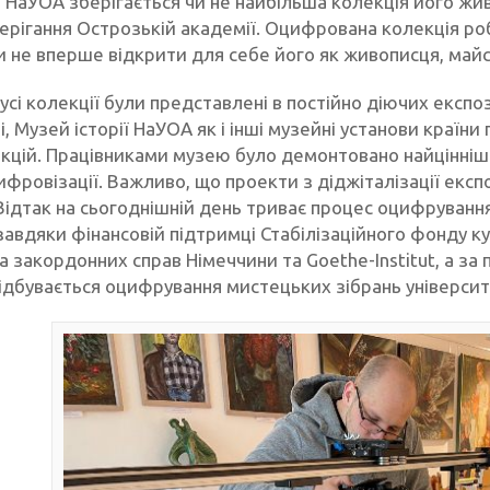
 НаУОА зберігається чи не найбільша колекція його живо
берігання Острозькій академії. Оцифрована колекція ро
чи не вперше відкрити для себе його як живописця, май
усі колекції були представлені в постійно діючих експ
ні, Музей історії НаУОА як і інші музейні установи краї
кцій. Працівниками музею було демонтовано найцінніші 
ифровізації. Важливо, що проекти з діджіталізації екс
Відтак на сьогоднішній день триває процес оцифрування 
авдяки фінансовій підтримці Стабілізаційного фонду к
а закордонних справ Німеччини та Goethe-Institut, а за
відбувається оцифрування мистецьких зібрань університ