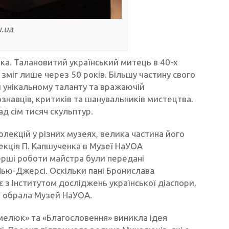
.ua
ка. Талановитий український митець в 40-х
зміг лише через 50 років. Більшу частину свого
и унікальному таланту та вражаючій
знавців, критиків та шанувальників мистецтва.
ад сім тисяч скульптур.
лекцій у різних музеях, велика частина його
олекція П. Капшученка в Музеї НаУОА
ерші роботи майстра були передані
ью-Джерсі. Оскільки пані Бронислава
 з Інститутом досліджень української діаспори,
і обрала Музей НаУОА.
мелюк» та «Благословення» виникла ідея