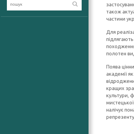
застосуванн
також актуа
частини укр
Для реаліза
підлягають
походження
полотен ви
Поява цінн
академії як
відроджени
кращих зраз
культури, ф
мистецької
налічує по
репрезенту