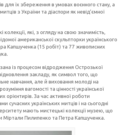
в для їх збереження в умовах воєнного стану, а
митців з України та діаспори як невід’ємної
колекції, які, з огляду на свою значимість,
ідомої американської скульпторки українського
ра Капшученка (15 робіт) та 77 живописних
ка.
язана із процесом відродження Острозької
відновлення закладу, як символ того, що
ьне навчання, але й виховання молоді на
озуміння вагомості та цінності української
их орієнтирів. За час активної роботи
 сучасних українських митців і на сьогодні
верситету мають мистецькі колекції музею, що
ти Міртали Пилипенко та Петра Капшученка.