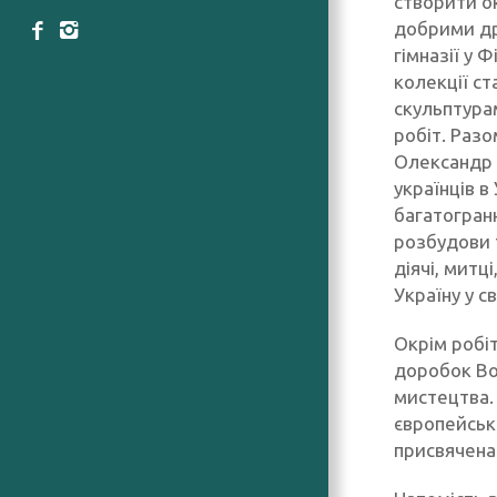
створити о
добрими др
гімназії у 
колекції ст
скульптура
робіт. Раз
Олександр 
українців в
багатогранн
розбудови 
діячі, митц
Україну у сві
Окрім робі
доробок Во
мистецтва. 
європейськи
присвячена