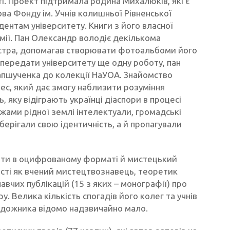
і. Проект підтримала родина Михалюків, які є
а Фонду ім. Учнів колишньої Рівненської
удентам університету. Книги з його власної
мії. Пан Олександр володіє декількома
йстра, допомагав створювати фотоальбоми його
передати університету ще одну роботу, пан
Капшученка до колекції НаУОА. Знайомство
цес, який дає змогу наблизити розуміння
 яку відіграють українці діаспори в процесі
ами рідної землі інтелектуали, громадські
зберігали свою ідентичність, а й пропагували
чити в оцифрованому форматі й мистецький
ті як вчений мистецтвознавець, теоретик
вчих публікацій (15 з яких – монографії) про
у. Велика кількість спогадів його колег та учнів
художника відомо надзвичайно мало.