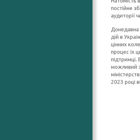
Натомість в
постійне з
аудиторії 
Донедавна 
дій в Украї
цінних коле
процес їх ц
підтримці. 
можливий з
міністерств
2023 році 