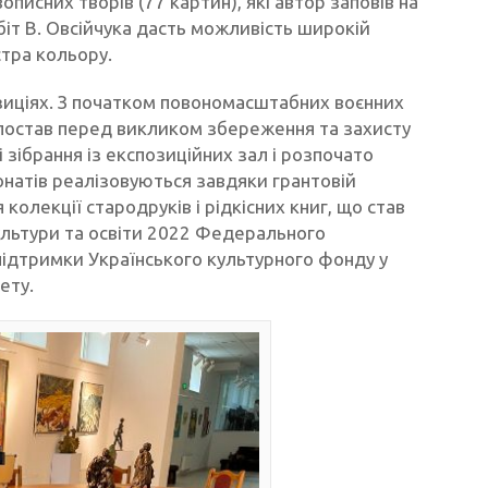
писних творів (77 картин), які автор заповів на
біт В. Овсійчука дасть можливість широкій
стра кольору.
озиціях. З початком повономасштабних воєнних
ни постав перед викликом збереження та захисту
зібрання із експозиційних зал і розпочато
понатів реалізовуються завдяки грантовій
колекції стародруків і рідкісних книг, що став
ультури та освіти 2022 Федерального
 підтримки Українського культурного фонду у
ету.