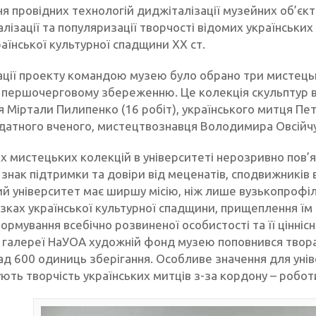
я провідних технологій диджіталізації музейних об’єкті
лізації та популяризації творчості відомих українських 
аїнської культурної спадщини ХХ ст.
ції проекту командою музею було обрано три мистецькі 
 першочерговому збереженню. Це колекція скульптур в
 Міртали Пилипенко (16 робіт), українського митця Пет
датного вченого, мистецтвознавця Володимира Овсійчу
их мистецьких колекцій в університеті нерозривно пов’
 знак підтримки та довіри від меценатів, сподвижників 
й університет має ширшу місію, ніж лише вузькопрофіл
ках української культурної спадщини, прищеплення їм р
ормування всебічно розвиненої особистості та її ціннісн
 галереї НаУОА художній фонд музею поповнився творами
над 600 одиниць зберігання. Особливе значення для уні
ють творчість українських митців з-за кордону – робо