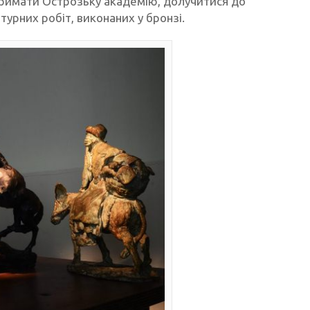
дтримати Острозьку академію, долучитися до
турних робіт, виконаних у бронзі.