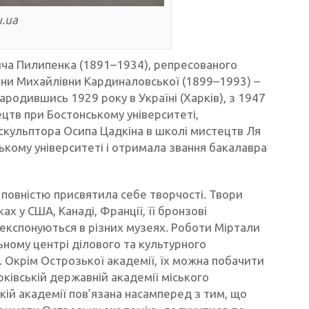
.ua
ича Пилипенка (1891–1934), репресованого
тяни Михайлівни Кардиналовської (1899–1993) –
ародившись 1929 року в Україні (Харків), з 1947
цтв при Бостонському університеті,
скульптора Осипа Цадкіна в школі мистецтв Ля
ькому університеті і отримала звання бакалавра
повністю присвятила себе творчості. Твори
х у США, Канаді, Франції, її бронзові
експонуються в різних музеях. Роботи Міртали
ьному центрі ділового та культурного
х. Окрім Острозької академії, їх можна побачити
ківській державній академії міського
ькій академії пов’язана насамперед з тим, що