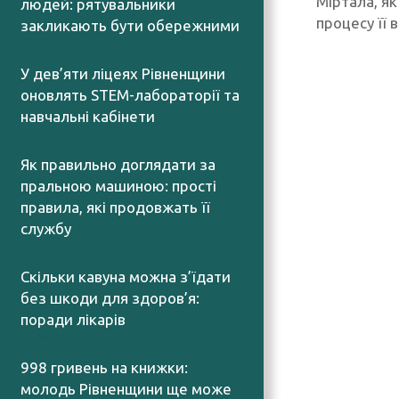
Міртала, як
людей: рятувальники
процесу її 
закликають бути обережними
05.08.2026
У дев’яти ліцеях Рівненщини
оновлять STEM-лабораторії та
навчальні кабінети
05.08.2026
Як правильно доглядати за
пральною машиною: прості
правила, які продовжать її
службу
04.08.2026
Скільки кавуна можна з’їдати
без шкоди для здоров’я:
поради лікарів
04.08.2026
998 гривень на книжки:
молодь Рівненщини ще може