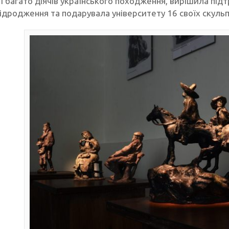
 і багато діячів українського походження, вирішила пі
відродження та подарувала університету 16 своїх скульп