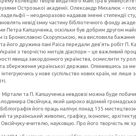
крему колекцію творів видатного майстра в університет
узями Острозької академії. Олександр Михалюк – голов
Філадельфії – неодноразово надавав іменні стипендії ст
ановлять невід’ємну частину бібліотечного фонду акаде
ми Петра Капшученка, оскільки був добрим другом ма
ом із Брониславою Скорупською, яка висловила бажання 
та його дружина пані Раїса передали дев’ять робіт П. 
 Україні з творчістю митців діаспори – це важливий про
ості явища закордонного українства, осмислити ту роль,
та збереження української держави. Опинившись за меж
і, інтегруючись у нове суспільство нових країн, не лише 
ті.
т Міртали та П. Капшученка невдовзі можна буде поба
лодимира Овсійчука, який широко відомий громадськос
Бібліографія його праць налічує понад 135 мистецтвозна
й та український живопис, графіку, іконопис, архітектур
 Овсійчуку-вчителю, науковцю. Про його творчість як 