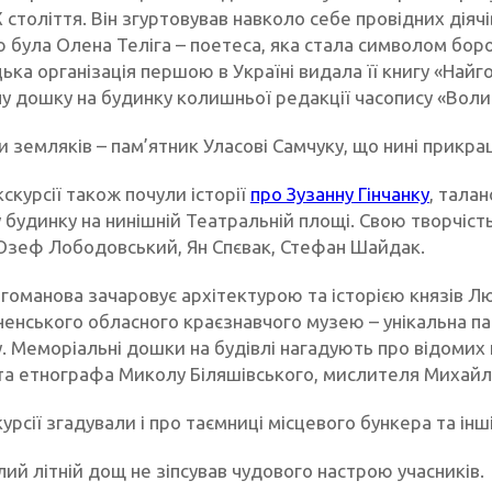
 століття. Він згуртовував навколо себе провідних діячі
 була Олена Теліга – поетеса, яка стала символом боро
ка організація першою в Україні видала її книгу «Найг
у дошку на будинку колишньої редакції часопису «Волин
и земляків – пам’ятник Уласові Самчуку, що нині прикр
скурсії також почули історії
про Зузанну Гінчанку
, тала
у будинку на нинішній Театральній площі. Свою творчіст
Юзеф Лободовський, Ян Спєвак, Стефан Шайдак.
гоманова зачаровує архітектурою та історією князів 
ненського обласного краєзнавчого музею – унікальна пам
. Меморіальні дошки на будівлі нагадують про відомих
та етнографа Миколу Біляшівського, мислителя Михайл
курсії згадували і про таємниці місцевого бункера та інші
плий літній дощ не зіпсував чудового настрою учасників.