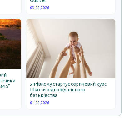
Oukitel
03.08.2026
вий
овпчики
У Рівному стартує серпневий курс
34,5°
Школи відповідального
батьківства
01.08.2026