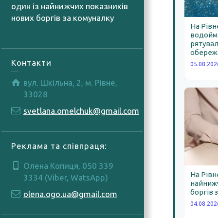
один із найнижчих показників
нових боргів за комуналку
На Рівн
04.08.2026
водойма
рятува
обереж
Контакти
05.08.202
вул. Шкільна, 2, м. Рівне,
33028
svetlana.omelchuk@gmail.com
Реклама та співпраця:
Олена Копиця, 050 339
На Рівн
3334 (Viber, WatsApp)
найнижч
боргів 
olena.ogo.ua@gmail.com
04.08.202