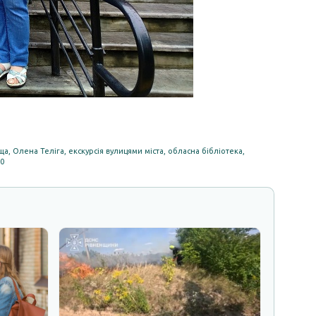
ща
,
Олена Теліга
,
екскурсія вулицями міста
,
обласна бібліотека
,
10