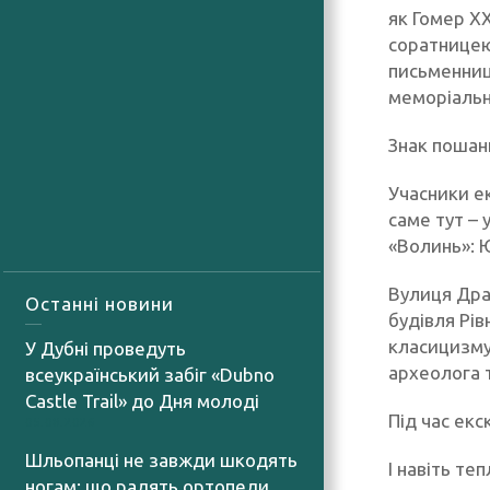
як Гомер ХХ
соратницею
письменниць
меморіальн
Знак пошан
Учасники ек
саме тут – 
«Волинь»: 
Вулиця Дра
Останні новини
будівля Рів
класицизму
У Дубні проведуть
археолога 
всеукраїнський забіг «Dubno
Castle Trail» до Дня молоді
Під час екс
05.08.2026
Шльопанці не завжди шкодять
І навіть те
ногам: що радять ортопеди