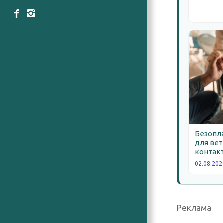
Безопла
для вет
контакт
02.08.202
Реклама