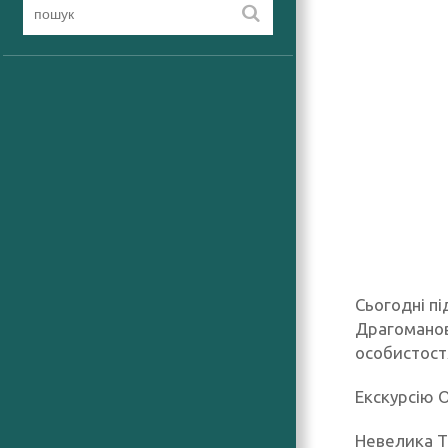
Сьогодні пі
Драгоманова
особистостя
Екскурсію О
Невелика Те