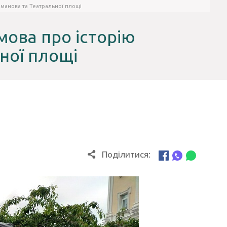
оманова та Театральної площі
мова про історію
ної площі
Поділитися: