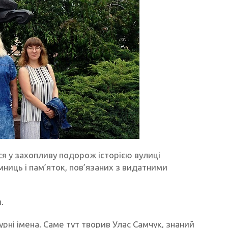
ися у захопливу подорож історією вулиці
мниць і пам’яток, пов’язаних з видатними
.
рні імена. Саме тут творив Улас Самчук, знаний