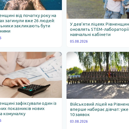
енщині від початку року на
х загинули вже 26 людей:
У дев’яти ліцеях Рівненщи
льники закликають бути
оновлять STEM-лабораторії
ними
навчальні кабінети
6
05.08.2026
енщині зафіксували один із
Військовий ліцей на Рівне
их показників нових
вперше набирає дівчат: уж
за комуналку
10 заявок
6
03.08.2026