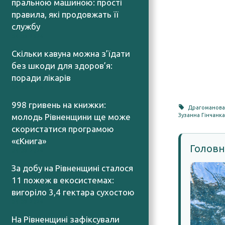
пральною машиною: прості
правила, які продовжать її
службу
04.08.2026
Скільки кавуна можна з’їдати
без шкоди для здоров’я:
поради лікарів
04.08.2026
998 гривень на книжки:
Драгоманов
молодь Рівненщини ще може
Зузанна Гінчанка
скористатися програмою
«єКнига»
Головн
04.08.2026
За добу на Рівненщині сталося
11 пожеж в екосистемах:
вигоріло 3,4 гектара сухостою
04.08.2026
На Рівненщині зафіксували