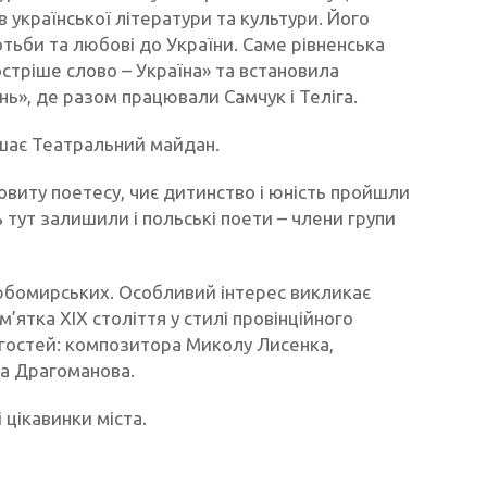
в української літератури та культури. Його
тьби та любові до України. Саме рівненська
остріше слово – Україна» та встановила
ь», де разом працювали Самчук і Теліга.
ашає Театральний майдан.
новиту поетесу, чиє дитинство і юність пройшли
ь тут залишили і польські поети – члени групи
Любомирських. Особливий інтерес викликає
’ятка ХІХ століття у стилі провінційного
 гостей: композитора Миколу Лисенка,
а Драгоманова.
 цікавинки міста.