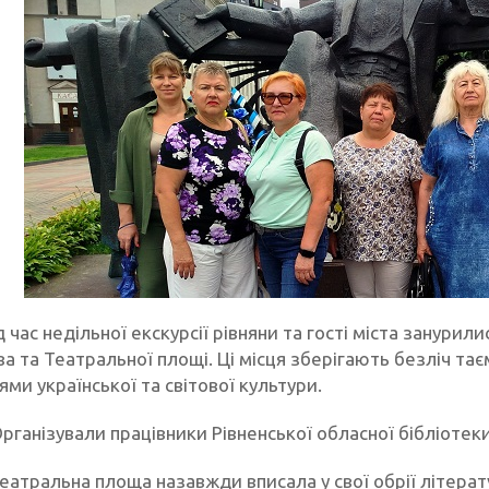
д час недільної екскурсії рівняни та гості міста занурил
 та Театральної площі. Ці місця зберігають безліч тає
ми української та світової культури.
рганізували працівники Рівненської обласної бібліотеки
атральна площа назавжди вписала у свої обрії літерату