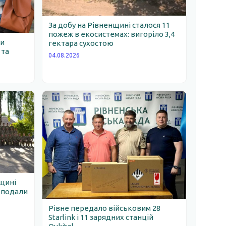
За добу на Рівненщині сталося 11
пожеж в екосистемах: вигоріло 3,4
ни
гектара сухостою
 та
04.08.2026
нщині
е подали
Рівне передало військовим 28
Starlink і 11 зарядних станцій