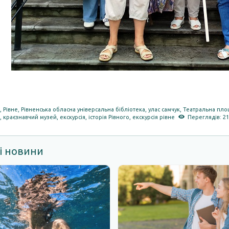
а
,
Рівне
,
Рівненська обласна універсальна бібліотека
,
улас самчук
,
Театральна пло
,
краєзнавчий музей
,
екскурсія
,
історія Рівного
,
екскурсія рівне
Переглядів: 2
і новини