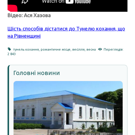
Відео: Ася Хазова
Шість способів дістатися до Тунелю кохання, що
на Рівненщині
тунель кохання
,
романтичне місце
,
весілля
,
весна
Переглядів:
2 843
Головні новини