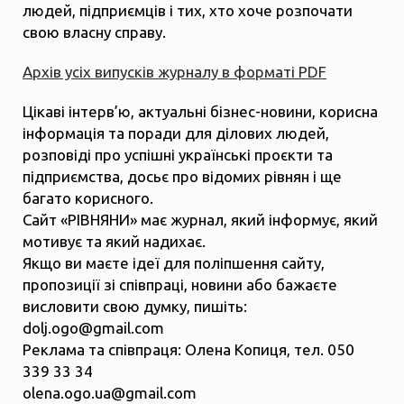
людей, підприємців і тих, хто хоче розпочати
свою власну справу.
Архів усіх випусків журналу в форматі PDF
Цікаві інтерв’ю, актуальні бізнес-новини, корисна
інформація та поради для ділових людей,
розповіді про успішні українські проєкти та
підприємства, досьє про відомих рівнян і ще
багато корисного.
Сайт «РІВНЯНИ» має журнал, який інформує, який
мотивує та який надихає.
Якщо ви маєте ідеї для поліпшення сайту,
пропозиції зі співпраці, новини або бажаєте
висловити свою думку, пишіть:
dolj.ogo@gmail.com
Реклама та співпраця: Олена Копиця, тел. 050
339 33 34
olena.ogo.ua@gmail.com